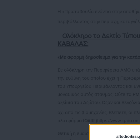
Η «Πρωτοβουλία ενάντια στην αποθή
περιβάλλοντος στην περιοχή, καταγγέ
Ολόκληρο το Δελτίο Τύ
ΚΑΒΑΛΑΣ:
«Με αφορμή δημοσίευμα για την κατάσ
Σε ολόκληρη την Περιφέρεια ΑΜΘ υπάρ
την ευθύνη του οποίου έχει η Περιφέ
του Υπουργείου Περιβάλλοντος και Ενέ
μοναδικός αυτός σταθμός; Ούτε τα PM2
οξείδια του Αζώτου, Όζον και Βενζόλι
όχι από τις βιομηχανίες. Βλέπετε, οι
πλατφόρμα IQAIR (https://www.iqair.com
Θετική η ευαισθησία των ΜΜΕ στα PM2
aftodioikisi.