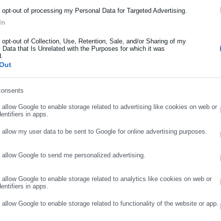
ρότητας από την Ελλάδα και όλο τον κόσμο!
o opt-out of processing my Personal Data for Targeted Advertising.
In
ήρωσε όνομα
o opt-out of Collection, Use, Retention, Sale, and/or Sharing of my
ΘΗΚΕΥΣΗ
CO
ΣΤΟΝ ΚΟΛΠΟ ΤΗΣ ΚΑΒΑΛΑΣ»
2
 Data that Is Unrelated with the Purposes for which it was
d.
ήρωσε επώνυμο
Out
consents
ρωσε email
o allow Google to enable storage related to advertising like cookies on web or
entifiers in apps.
o allow my user data to be sent to Google for online advertising purposes.
o allow Google to send me personalized advertising.
ΣΥΝΕΧΙΣΤΕ ΣΤΟ WEBSITE
ΕΓΓΡΑΦΗ
Αλέξιος Ηλιάδης
o allow Google to enable storage related to analytics like cookies on web or
entifiers in apps.
σπούδασα πολιτικές επιστήμες στο Freie Universität του Βερολίνου μ
χιακό πρόγραμμα "Δημοσιογραφια και Νεα Μεσα" στο ΕΚΠΑ, με υποτρο
o allow Google to enable storage related to functionality of the website or app.
εργαστεί στην τοπική εφημερίδα της Νέας Σμύρνης "Νέοι Ορίζοντες" και ως Freelance
Περισσότερα
id=100008153290666&locale=el_GR