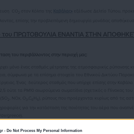
κευση CO
στον Κόλπο της
Καβάλας»
εξέδωσε Δελτίο Τύπου, προκε
2
λλοντας, επίσης την προβλεπόμενη δημιουργία μονάδας αποθήκευ
που του ΠΡΩΤΟΒΟΥΛΙΑ ΕΝΑΝΤΙΑ ΣΤΗΝ ΑΠΟΘΗΚ
ταση του περιβάλλοντος στην περιοχή μας:
χει μόνο ένας σταθμός μέτρησης της ατμοσφαιρικής ρύπανσης και
ρεια, σύμφωνα με τα επίσημα στοιχεία του Εθνικού Δικτύου Παρ
ργειας. Ένας δεύτερος σταθμός που υπήρχε επίσης στην Καβάλα είν
,5 ούτε τα PM10 αιωρούμενα σωματίδια (σχετικός ο Πίνακας του 
ο(SO
, NΟx, O
,C
H
), ρύπους που προέρχονται κυρίως από τις αστ
2
3
6
6
 πληροφορίες για την κατάσταση της ποιότητας του αέρα που αναπν
/de/greece).
,5 που είναι σημαντικά (λόγω μικρού μεγέθους και βάρους δεν π
gr -
Do Not Process My Personal Information