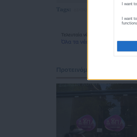
I want t
Tags:
ΔΕΛΤΙΟ ΤΥΠΟΥ,
ΔΙΟΞΕΙΔΙΟ ΤΟΥ 
I want t
function
Τελευταία νέα
Δημοφιλή
Όλα τα νέα
Προτεινόμενα άρθρα