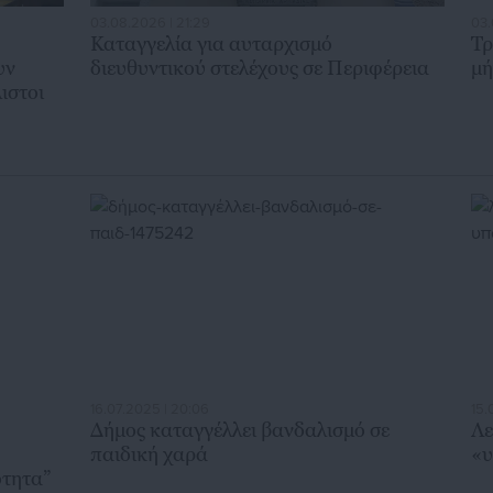
03.08.2026 | 21:29
03.
Καταγγελία για αυταρχισμό
Τρ
υν
διευθυντικού στελέχους σε Περιφέρεια
μή
ιστοι
16.07.2025 | 20:06
15.
Δήμος καταγγέλλει βανδαλισμό σε
Λε
παιδική χαρά
«υ
ότητα”