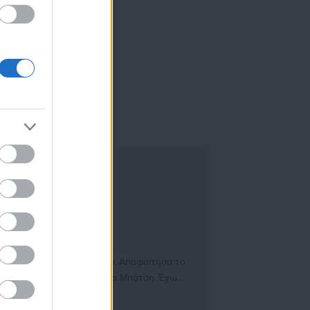
ε πλήρη υποτροφία σπουδών. Αποφοίτησα το
φία σπουδών από το Ίδρυμα Μπότση. Έχω
r για το "Inside Story".
https://www.facebook.com/profile.php?