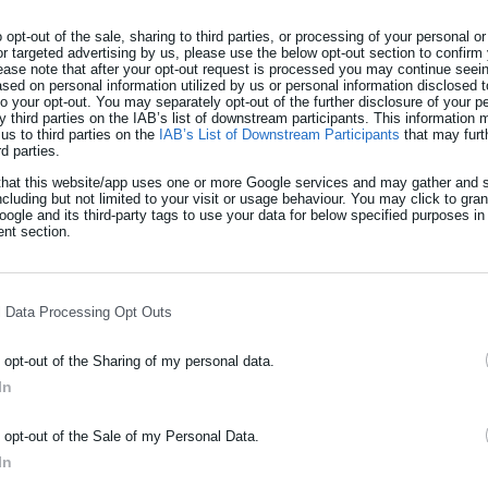
α επεκτείνεται και στους ρύπους από τις βιομηχανίες καθώς και 
 της Καβάλας. Έστω όμως και με αυτόν τον τρόπο, αποκαλύπτεται
o opt-out of the sale, sharing to third parties, or processing of your personal or
or targeted advertising by us, please use the below opt-out section to confirm
ς και απόδοσης της πραγματικής εικόνας για το περιβάλλον της 
ease note that after your opt-out request is processed you may continue seein
ed on personal information utilized by us or personal information disclosed to
 της τοπικής αυτοδιοίκησης στα κάθε λογής συμφέροντα. Το γεγονό
 to your opt-out. You may separately opt-out of the further disclosure of your p
κάτοικοι της Νέας Καρβάλης, του Χαλκερού και των ανατολικών σ
y third parties on the IAB’s list of downstream participants. This information
us to third parties on the
IAB’s List of Downstream Participants
that may furt
rd parties.
that this website/app uses one or more Google services and may gather and s
Συλλόγου για «υποδομές σε οριακό σημεί
ncluding but not limited to your visit or usage behaviour. You may click to gra
ogle and its third-party tags to use your data for below specified purposes in
nt section.
ό τη γεώτρηση στο Ιόνιο θα επηρεαστούν
l Data Processing Opt Outs
ν ελέγχου έρχονται να προστεθούν οι αβεβαιότητες κα η επικινδυ
o opt-out of the Sharing of my personal data.
έργου. Αποτελούν πρόκληση στη νοημοσύνη των πολιτών οι καθησυ
In
σεις ασφαλείας που θα ισχύουν όλως παραδόξως για το συγκεκριμ
ΡΑΦΗ NEWSLETTER
ρησης στα θέματα του περιβάλλοντος και της ασφάλειας των πολ
o opt-out of the Sale of my Personal Data.
ωθείτε πρώτοι για ειδήσεις και θέματα από το χώρο της Αυτοδιο
In
μόσιας διοίκησης, της εργασίας, της ασφάλισης αλλά και γενικότερ