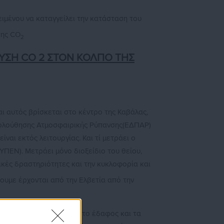
ιμένου να καταγγείλει την κατάσταση του
σης CO
2
ΕΥΣΗ CO 2 ΣΤΟΝ ΚΟΛΠΟ ΤΗΣ
 αυτός βρίσκεται στο κέντρο της Καβάλας,
ακολούθησης Ατμοσφαιρικής Ρύπανσης(ΕΔΠΑΡ)
αι εκτός λειτουργίας. Και τί μετράει ο
ΥΠΕΝ). Μετράει μόνο διοξείδιο του θείου,
ικές δραστηριότητες και την κυκλοφορία και
έουμε έρχονται από την Ελβετία από την
ρολαβαίνουν να πέσουν στο έδαφος και τα