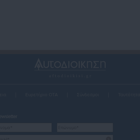
εια
Ευρετήριο ΟΤΑ
Σύνδεσμοι
Ταυτότητ
wsletter