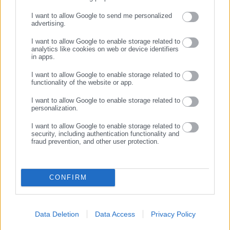
ΣΥΝΕΧΙΣΤΕ ΣΤΟ WEBSITE
I want to allow Google to send me personalized
26.07.2026 | 21:34
26.07.2026 | 18:57
advertising.
Νέος Κώδικας: Έτσι
ΠΟΓΕΔΥ για Εθνική
ΕΓΓΡΑΦΗ
παίρνουν δάνεια δήμοι &
Στρατηγική Υδάτων:
I want to allow Google to enable storage related to
περιφέρειες
Αντιβαίνει στο Σύνταγμα
analytics like cookies on web or device identifiers
-Υπονομεύει εθνική ασφάλεια
in apps.
Σχετικά άρθρα
I want to allow Google to enable storage related to
functionality of the website or app.
I want to allow Google to enable storage related to
personalization.
I want to allow Google to enable storage related to
security, including authentication functionality and
fraud prevention, and other user protection.
04.06.2026 | 13:18
04.06.2026 | 10:04
Δήμαρχος έγινε “θέμα” σε
Άγγελος Αντωνόπουλος:
προαγωγικές εξετάσεις
Αυτός είναι ο λόγος που δεν
CONFIRM
Αγγλικών σε Λύκειο
ήθελε να βλέπει κανέναν
Data Deletion
Data Access
Privacy Policy