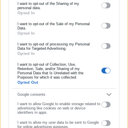
I want to opt-out of the Sharing of my
και συνεχούς ροής ενημέρωσης με ειδήσεις και θέματα από
personal data.
το χώρο της Αυτοδιοίκησης, της Δημόσιας Διοίκησης, της
Opted In
ΕΓΓΡΑΦΗ NEWSLETTER
Εργασίας, της Ασφάλισης αλλά και γενικότερης
Περισσότερα
Ενημερωθείτε πρώτοι για ειδήσεις και θέματα από το χώρο της
I want to opt-out of the Sale of my Personal
επικαιρότητας από την Ελλάδα και όλο τον κόσμο. Τον Μάιο
Data.
Αυτοδιοίκησης, της δημόσιας διοίκησης, της εργασίας, της
του 2010, μόλις δύο χρόνια μετά την έναρξη της λειτουργίας
Tags:
Opted In
ΘΥΡΑ 13,
ΝΕΑ ΔΗΜΟΚΡΑΤΙΑ,
ΠΑΝΑΘΗΝΑΪΚΟΣ
ασφάλισης αλλά και γενικότερης επικαιρότητας από την Ελλάδα
της τιμήθηκε με το δημοσιογραφικό Βραβείο Μπότση.
και όλο τον κόσμο!
Παράλληλα, αποτελεί κόμβο αμφίδρομης επικοινωνίας
I want to opt-out of processing my Personal
Data for Targeted Advertising.
μεταξύ πολιτικών, αιρετών της Αυτοδιοίκησης αλλά και
Opted In
Συμπλήρωσε όνομα
Τελευταία νέα
Δημοφιλή
επιχειρηματιών με τους πολίτες και τους εργαζόμενους στο
Όλα τα νέα
δημόσιο και ιδιωτικό τομέα, ενώ λειτουργεί ως δίαυλος
I want to opt-out of Collection, Use,
Retention, Sale, and/or Sharing of my
διαδραστικής ενημέρωσης και επικοινωνίας μεταξύ της
Personal Data that Is Unrelated with the
Συμπλήρωσε επώνυμο
Περιφέρειας και του Κέντρου. Καθημερινά δέχεται
Purposes for which it was collected.
Opted Out
εκατοντάδες χιλιάδες επισκέψεις από εργαζόμενους στο
Προτεινόμενα άρθρα
δημόσιο και ιδιωτικό τομέα, πολιτικούς, αιρετούς της
Συμπλήρωσε email
Google consents
Αυτοδιοίκησης, επιχειρηματίες και, κυρίως, πολίτες που
ενδιαφέρονται για τοπικά, εργασιακά, ασφαλιστικά αλλά και
I want to allow Google to enable storage related to
advertising like cookies on web or device
για γενικότερα θέματα της επικαιρότητας.
identifiers in apps.
I want to allow my user data to be sent to Google
for online advertising purposes.