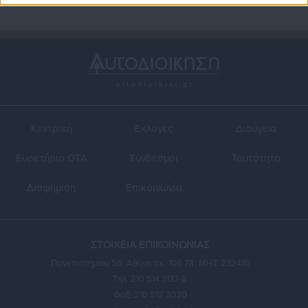
Κεντρική
Εκλογές
Διαύγεια
Ευρετήριο ΟΤΑ
Σύνδεσμοι
Ταυτότητα
Διαφήμιση
Επικοινωνία
ΣΤΟΙΧΕΙΑ ΕΠΙΚΟΙΝΩΝΙΑΣ
Πανεπιστημίου 56, Αθήνα τ.κ. 106 78, ΜΗΤ: 232416
Τηλ. 210 514 3137-8
Φαξ: 210 512 3020