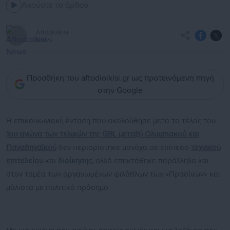
Ακούστε το άρθρο
Aftodioikisi
News
Προσθήκη του aftodioikisi.gr ως προτεινόμενη πηγή
στην Google
Η επικοινωνιακή ένταση που ακολούθησε μετά το τέλος του
1ου αγώνα των τελικών της GBL μεταξύ Ολυμπιακού και
Παναθηναϊκού
δεν περιορίστηκε μονάχα σε επίπεδο
τεχνικού
επιτελείου
και
διοίκησης,
αλλά επεκτάθηκε παράλληλα και
στον τομέα των οργανωμένων φιλάθλων των «Πρασίνων» και
μάλιστα με πολιτικό πρόσημο.