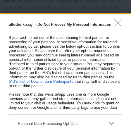
Με μια εικόνα που αφήνει σαφείς αιχμές και μια λεζάντα που
προοικονομεί περαιτέρω ενέργειες, η «Θύρα 13» εξέφρασε
μέσω του επίσημου λογαριασμού της στο Instagram, την
δυσαρέσκεια της απέναντι στο κόμμα της Νέας Δημοκρατίας.
aftodioikisi.gr -
Do Not Process My Personal Information
If you wish to opt-out of the sale, sharing to third parties, or
processing of your personal or sensitive information for targeted
advertising by us, please use the below opt-out section to confirm
your selection. Please note that after your opt-out request is
processed you may continue seeing interest-based ads based on
personal information utilized by us or personal information
disclosed to third parties prior to your opt-out. You may separately
opt-out of the further disclosure of your personal information by
third parties on the IAB’s list of downstream participants. This
information may also be disclosed by us to third parties on the
IAB’s List of Downstream Participants
that may further disclose it
to other third parties.
Please note that this website/app uses one or more Google
services and may gather and store information including but not
limited to your visit or usage behaviour. You may click to grant or
deny consent to Google and its third-party tags to use your data
Aftodioikisi News
for below specified purposes in below Google consent section.
Η aftodioikisi.gr είναι η βασική Διαδικτυακή πύλη για τους
ΟΤΑ, το Δημόσιο και την Εργασία στην Ελλάδα,
Personal Data Processing Opt Outs
λειτουργώντας από τον Απρίλιο του 2008 ως πηγή έγκυρης