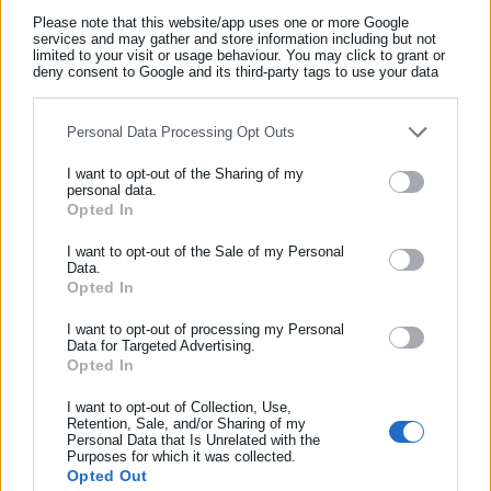
Please note that this website/app uses one or more Google
services and may gather and store information including but not
limited to your visit or usage behaviour. You may click to grant or
deny consent to Google and its third-party tags to use your data
for below specified purposes in below Google consent section.
Personal Data Processing Opt Outs
I want to opt-out of the Sharing of my
personal data.
Opted In
ΕΓΓΡΑΦΗ NEWSLETTER
Aftodioikisi News
Ενημερωθείτε πρώτοι για ειδήσεις και θέματα από το χώρο της
I want to opt-out of the Sale of my Personal
Η aftodioikisi.gr είναι η βασική Διαδικτυακή πύλη για τους
Data.
Αυτοδιοίκησης, της δημόσιας διοίκησης, της εργασίας, της
Opted In
ΟΤΑ, το Δημόσιο και την Εργασία στην Ελλάδα,
ασφάλισης αλλά και γενικότερης επικαιρότητας από την Ελλάδα
λειτουργώντας από τον Απρίλιο του 2008 ως πηγή έγκυρης
και όλο τον κόσμο!
I want to opt-out of processing my Personal
και συνεχούς ροής ενημέρωσης με ειδήσεις και θέματα από
Data for Targeted Advertising.
το χώρο της Αυτοδιοίκησης, της Δημόσιας Διοίκησης, της
Opted In
Συμπλήρωσε όνομα
Εργασίας, της Ασφάλισης αλλά και γενικότερης
Περισσότερα
I want to opt-out of Collection, Use,
επικαιρότητας από την Ελλάδα και όλο τον κόσμο. Τον Μάιο
Retention, Sale, and/or Sharing of my
του 2010, μόλις δύο χρόνια μετά την έναρξη της λειτουργίας
Personal Data that Is Unrelated with the
Συμπλήρωσε επώνυμο
Tags:
ΚΑΜΠΟΣΟΣ,
ΜΗΤΣΟΤΑΚΗΣ,
ΝΔ,
Σ ΛΑΤΙΝΟΠΟΥΛΟΥ
Purposes for which it was collected.
της τιμήθηκε με το δημοσιογραφικό Βραβείο Μπότση.
Opted Out
Παράλληλα, αποτελεί κόμβο αμφίδρομης επικοινωνίας