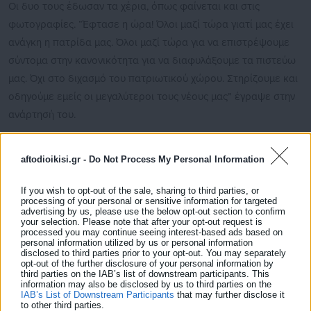
Οι δυο τους έδωσαν τα χέρια, όπως φαίνεται και στις
φωτογραφίες. “Έφτασε η ώρα! Όλοι μαζί τώρα γιατί μας έχει
ανάγκη η πατρίδα μας. Όλοι μαζί τώρα για να επιστρέψουμε
σύντομα στην κανονικότητα για να διαφυλάξουμε τα πιστεύω
μας. Όχι στο διχασμό του πατριωτικού χώρου. Στηρίζουμε και
οδηγούμε εμείς οι μεγαλύτεροι τους νέους μας” έγραψε στην
ανάρτησή του.
“Ας αφήσουμε τη διχόνοια και ας κινηθούμε ενωμένοι για να
aftodioikisi.gr -
Do Not Process My Personal Information
συναντήσουμε τα εκατομμύρια των Ελλήνων που βλέπουν ότι
αυτό που μας αναγκάζουν να ζήσουμε δεν είναι το σωστό και
If you wish to opt-out of the sale, sharing to third parties, or
δεν πάει άλλο πια. Φτάνει ο κατήφορος που οδηγούν την
processing of your personal or sensitive information for targeted
advertising by us, please use the below opt-out section to confirm
πατρίδα και την κοινωνία μας. Γι’ αυτά που όλοι συζητάμε
your selection. Please note that after your opt-out request is
processed you may continue seeing interest-based ads based on
μεταξύ μας ήρθε η ώρα να αγωνιστούμε!” πρόσθεσε.
personal information utilized by us or personal information
disclosed to third parties prior to your opt-out. You may separately
opt-out of the further disclosure of your personal information by
third parties on the IAB’s list of downstream participants. This
information may also be disclosed by us to third parties on the
IAB’s List of Downstream Participants
that may further disclose it
to other third parties.