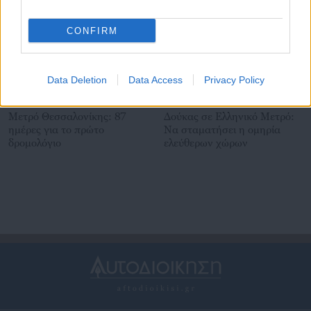
CONFIRM
Data Deletion
Data Access
Privacy Policy
05.09.2024 | 16:25
09.07.2024 | 19:49
Μετρό Θεσσαλονίκης: 87
Δούκας σε Ελληνικό Μετρό:
ημέρες για το πρώτο
Να σταματήσει η ομηρία
δρομολόγιο
ελεύθερων χώρων