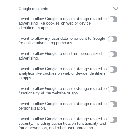
μεταξύ πολιτικών, αιρετών της Αυτοδιοίκησης αλλά και
Συμπλήρωσε email
Google consents
Τελευταία νέα
Δημοφιλή
επιχειρηματιών με τους πολίτες και τους εργαζόμενους στο
Όλα τα νέα
I want to allow Google to enable storage related to
δημόσιο και ιδιωτικό τομέα, ενώ λειτουργεί ως δίαυλος
advertising like cookies on web or device
διαδραστικής ενημέρωσης και επικοινωνίας μεταξύ της
identifiers in apps.
Περιφέρειας και του Κέντρου. Καθημερινά δέχεται
I want to allow my user data to be sent to Google
εκατοντάδες χιλιάδες επισκέψεις από εργαζόμενους στο
for online advertising purposes.
Προτεινόμενα άρθρα
ΣΥΝΕΧΙΣΤΕ ΣΤΟ WEBSITE
δημόσιο και ιδιωτικό τομέα, πολιτικούς, αιρετούς της
I want to allow Google to send me personalized
Αυτοδιοίκησης, επιχειρηματίες και, κυρίως, πολίτες που
advertising.
ΕΓΓΡΑΦΗ
ενδιαφέρονται για τοπικά, εργασιακά, ασφαλιστικά αλλά και
I want to allow Google to enable storage related to
για γενικότερα θέματα της επικαιρότητας.
analytics like cookies on web or device identifiers
in apps.
I want to allow Google to enable storage related to
functionality of the website or app.
29.07.2026 | 22:54
29.07.2026 | 20:32
Αυτοί είναι οι πυροσβέστες
Πύρινη κόλαση στο Ρέθυμνο:
I want to allow Google to enable storage related to
personalization.
που έπεσαν στο καθήκον –
Δύο νεκροί, εκκενώσεις
«Ξέσπασμα» & καταγγελίες
χωριών & απεγκλωβισμοί από
I want to allow Google to enable storage related to
συναδέλφων τους
θαλάσσης
security, including authentication functionality and
Σχετικά άρθρα
fraud prevention, and other user protection.