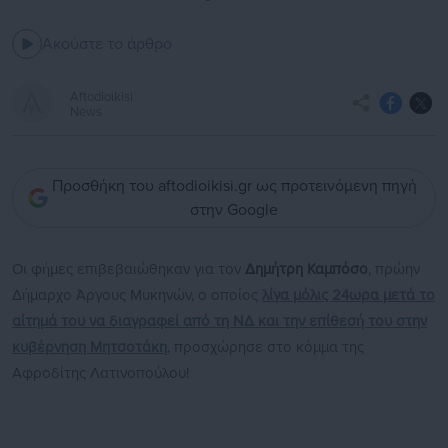
Ακούστε το άρθρο
Aftodioikisi
News
Προσθήκη του aftodioikisi.gr ως προτεινόμενη πηγή
στην Google
Οι φήμες επιβεβαιώθηκαν για τον
Δημήτρη Καμπόσο
, πρώην
Δήμαρχο Άργους Μυκηνών, ο οποίος
λίγα μόλις 24ωρα μετά το
αίτημά του να διαγραφεί από τη ΝΔ και την επίθεσή του στην
κυβέρνηση Μητσοτάκη
, προσχώρησε στο κόμμα της
Αφροδίτης Λατινοπούλου!