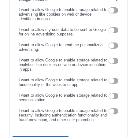
I want to allow Google to enable storage related to
Σύμφωνα με τη στήλη, πρωτίστως ο Νέζης και δευτερευόντως
advertising like cookies on web or device
ο Παύλος Μαρινάκης, που διατηρεί μέσω του νυν προέδρου
identifiers in apps.
«μετοχές» στη «γαλάζια» νεολαία, προσπάθησαν (και το
I want to allow my user data to be sent to Google
for online advertising purposes.
πέτυχαν) να πείσουν τον πρόεδρο Μητσοτάκη ότι θα
ΣΥΝΕΧΙΣΤΕ ΣΤΟ WEBSITE
εξέπεμπε μήνυμα επόμενης μέρας η εκλογή στην πρώτη θέση
I want to allow Google to send me personalized
advertising.
του στενού συνεργάτη του υπουργού Δένδια.
ΕΓΓΡΑΦΗ
I want to allow Google to enable storage related to
Χωρίς να χάσει χρόνο, ο αρχηγός Κυριάκος υιοθέτησε την
analytics like cookies on web or device identifiers
in apps.
εισήγηση, προκειμένου να αναδειχθεί πρώτος ένας παντελώς
άγνωστος και να ακολουθήσει στη δεύτερη θέση ο
I want to allow Google to enable storage related to
functionality of the website or app.
Φυτόπουλος του «εχθρού» Δένδια. Σύμφωνα πάντα με το «Big
Mouth», με τα «μαγειρέματα» της ΟΝΝΕΔ ασχολήθηκε και
I want to allow Google to enable storage related to
personalization.
ο
Κωστής Χατζηδάκης.
I want to allow Google to enable storage related to
security, including authentication functionality and
fraud prevention, and other user protection.