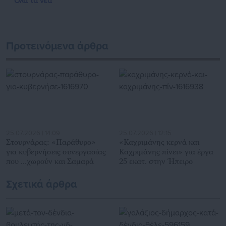
Όλα τα νέα
διαδραστικής ενημέρωσης και επικοινωνίας μεταξύ της
Περιφέρειας και του Κέντρου. Καθημερινά δέχεται
εκατοντάδες χιλιάδες επισκέψεις από εργαζόμενους στο
δημόσιο και ιδιωτικό τομέα, πολιτικούς, αιρετούς της
Προτεινόμενα άρθρα
Αυτοδιοίκησης, επιχειρηματίες και, κυρίως, πολίτες που
ενδιαφέρονται για τοπικά, εργασιακά, ασφαλιστικά αλλά και
για γενικότερα θέματα της επικαιρότητας.
25.07.2026 | 14:09
25.07.2026 | 12:15
Στουρνάρας: «Παράθυρο»
«Καχριμάνης κερνά και
για κυβερνήσεις συνεργασίας
Καχριμάνης πίνει» για έργα
που …χωρούν και Σαμαρά
25 εκατ. στην Ήπειρο
Σχετικά άρθρα