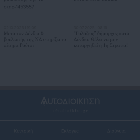
02.10.2025 | 19:09
30.07.2025 | 08:16
Μετά τον Δένδια &
“Γαλάζιος” δήμαρχος κατά
βουλευτής της ΝΔ στηρίζει το
Δένδια: Θέλει να μην
αίτημα Ρούτσι
καταργηθεί η 1η Στρατιά!
Κεντρική
Εκλογές
Διαύγεια