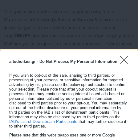
Το περιστατικό αποδεικνύει ότι το χάσμα ανάμεσα σε
Μητσοτάκη και Δένδια βαθαίνει μάλλον ανεξέλεγκτα, αφού
φτάνει μέχρι και στους ρόλους και τους συσχετισμούς
στην
ΟΝΝΕΔ
. Και πάντως φανερώνει τη σφοδρή ενόχληση στο
Μαξίμου για τις κινήσεις του υπουργού Άμυνας – ενδεχομένως
του καταλογίζουν και συνολικότερη διάθεση αμφισβήτησης
της ηγεσίας.
aftodioikisi.gr -
Do Not Process My Personal Information
Mάλιστα, ο ίδιος ο Γιάννης Φυτόπουλος, σύμφωνα με τη στήλη
If you wish to opt-out of the sale, sharing to third parties, or
processing of your personal or sensitive information for targeted
του
«Big Mouth» του powergame.gr
, αργά χθες το απόγευμα
advertising by us, please use the below opt-out section to confirm
«σήκωσε» μια ανάρτηση στο Facebook η οποία ήταν γεμάτη
your selection. Please note that after your opt-out request is
processed you may continue seeing interest-based ads based on
από υπονοούμενα. «Εμείς είμαστε ο σπόρος της Αλλαγής και
personal information utilized by us or personal information
disclosed to third parties prior to your opt-out. You may separately
της Προόδου», αναφέρει προσθέτοντας: «Μιας αλλαγής που
opt-out of the further disclosure of your personal information by
θα έχει τη σφραγίδα όλων εκείνων που ανέβηκαν από τις
third parties on the IAB’s list of downstream participants. This
information may also be disclosed by us to third parties on the
σκάλες… με σκληρή δουλειά και όχι από τα ασανσέρ… και τις
IAB’s List of Downstream Participants
that may further disclose it
to other third parties.
κλειστές πόρτες των αρεστών».
Please note that this website/app uses one or more Google