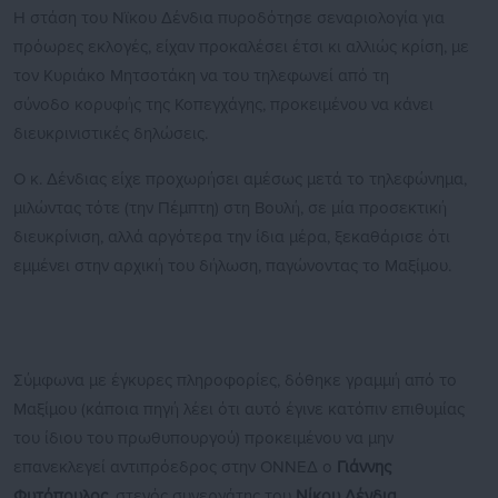
Η στάση του Νϊκου Δένδια πυροδότησε σεναριολογία για
πρόωρες εκλογές, είχαν προκαλέσει έτσι κι αλλιώς κρίση, με
τον Κυριάκο Μητσοτάκη να του τηλεφωνεί από τη
σύνοδο
κορυφής της Κοπεγχάγης, προκειμένου να κάνει
διευκρινιστικές δηλώσεις.
Ο κ. Δένδιας είχε προχωρήσει αμέσως μετά το τηλεφώνημα,
μιλώντας τότε (την Πέμπτη) στη Βουλή, σε μία προσεκτική
διευκρίνιση, αλλά αργότερα την ίδια μέρα, ξεκαθάρισε ότι
εμμένει στην αρχική του δήλωση, παγώνοντας το Μαξίμου.
Σύμφωνα με έγκυρες πληροφορίες, δόθηκε γραμμή από το
Μαξίμου (κάποια πηγή λέει ότι αυτό έγινε κατόπιν επιθυμίας
του ίδιου του πρωθυπουργού) προκειμένου να μην
επανεκλεγεί αντιπρόεδρος στην ΟΝΝΕΔ ο
Γιάννης
Φυτόπουλος,
στενός συνεργάτης του
Νίκου Δένδια.