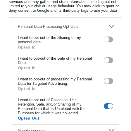
services and may gather and store information including but not
Το καλό, όμως, το άφησε για το τέλος ο στενός συνεργάτης
limited to your visit or usage behaviour. You may click to grant or
του υπουργού Άμυνας, επιλέγοντας, προφανώς και όχι τυχαία,
deny consent to Google and its third-party tags to use your data
for below specified purposes in below Google consent section.
μια αναφορά από τον Καραμανλή τον Β’, κάνοντας λόγο περί
«μιας αλλαγής δόγματος για την πολιτική, επαναφέροντας το
Personal Data Processing Opt Outs
“σεμνά και ταπεινά” στον νέο κύκλο που ανοίγει στην πολιτική
I want to opt-out of the Sharing of my
της χώρας».
personal data.
Opted In
ΕΓΓΡΑΦΗ NEWSLETTER
Ενημερωθείτε πρώτοι για ειδήσεις και θέματα από το χώρο της
I want to opt-out of the Sale of my Personal
Data.
Αυτοδιοίκησης, της δημόσιας διοίκησης, της εργασίας, της
Opted In
Οπως, λοιπόν, επισημαίνει
η ίδια στήλη,
ο συγκεκριμένος
ασφάλισης αλλά και γενικότερης επικαιρότητας από την Ελλάδα
και όλο τον κόσμο!
ποιητής, φεύγοντας από την ΟΝΝΕΔ και αφού μιλάει για
I want to opt-out of processing my Personal
Data for Targeted Advertising.
καθαρή συνείδηση, κρίνει σκόπιμο να επισημάνει το άνοιγμα
Opted In
Συμπλήρωσε όνομα
ενός νέου κύκλου που ανοίγει στην πολιτική της χώρας μας. Κι
I want to opt-out of Collection, Use,
επειδή δεν φαίνεται ότι ο ίδιος ο στενός συνεργάτης του
Retention, Sale, and/or Sharing of my
Personal Data that Is Unrelated with the
Δένδια έχει φιλοδοξίες να ανοίξει τον κύκλο, μάλλον το
Συμπλήρωσε επώνυμο
Purposes for which it was collected.
άνοιγμα το αφήνει στον πολιτικό του μέντορα.
Opted Out
Ο Χατζηδάκης στο παρασκήνιο
Συμπλήρωσε email
Google consents