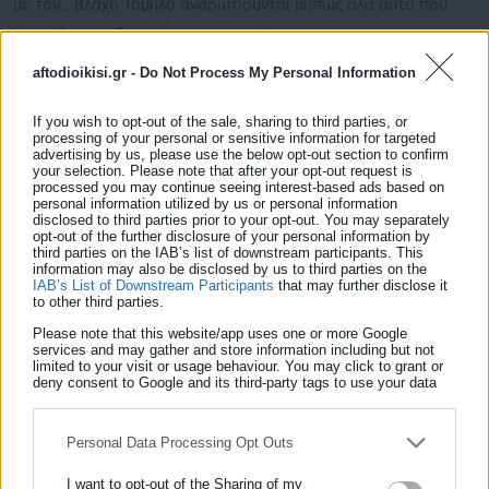
με τον… βλάχο Ταμήλο αναρωτιούνται μήπως όλα αυτά που
κάνει δεν κρύβουν πίσω τους αφέλεια, όπως επιχειρεί να
δείξει, αλλά έχει κάποιο “λάκκο η φάβα”….
aftodioikisi.gr -
Do Not Process My Personal Information
Δείτε ακόμη:
If you wish to opt-out of the sale, sharing to third parties, or
processing of your personal or sensitive information for targeted
Σακελλαροπούλου: Αναλαμβάνει Πρόεδρος
advertising by us, please use the below opt-out section to confirm
του Διοικητικού Συμβουλίου του Ελληνικού
your selection. Please note that after your opt-out request is
processed you may continue seeing interest-based ads based on
Φεστιβάλ
personal information utilized by us or personal information
disclosed to third parties prior to your opt-out. You may separately
opt-out of the further disclosure of your personal information by
«Αντιρατσιστής» Μπέος: Έχω πάει με μαύρη σε
third parties on the IAB’s list of downstream participants. This
μικρή ηλικία!
information may also be disclosed by us to third parties on the
IAB’s List of Downstream Participants
that may further disclose it
to other third parties.
Please note that this website/app uses one or more Google
services and may gather and store information including but not
limited to your visit or usage behaviour. You may click to grant or
deny consent to Google and its third-party tags to use your data
for below specified purposes in below Google consent section.
ΥΓ1 Μέχρι κι ο (μικρός)
Κούλης Πιερρακάκης
που δεν είναι
όπως ο Μητσάρας του ΕΜΠ αλλά του Χάρβαρντ (όπως ο
Personal Data Processing Opt Outs
Gus
Μπακογιάννης
, βεβαίως, βεβαίως) και του MIT, αμφισβητεί τα
I want to opt-out of the Sharing of my