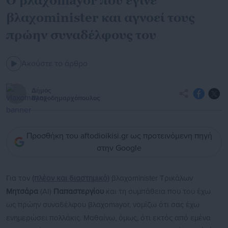
Ο βλαχοmayor που έγινε
βλαχοminister και αγνοεί τους
πρώην συναδέλφους του
Ακούστε το άρθρο
Δήμος
Βλαχοδημαρχόπουλος
Προσθήκη του aftodioikisi.gr ως προτεινόμενη πηγή
στην Google
Για τον
(πλέον και διαστημικό)
βλαχοminister Τρικάλων
Μητσάρα
(ΑI)
Παπαστεργίου
και τη συμπάθεια που του έχω
ως πρώην συναδέλφου βλαχοmayor, νομίζω ότι σας έχω
ενημερώσει πολλάκις. Μαθαίνω, όμως, ότι εκτός από εμένα