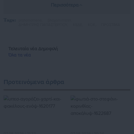
αλλά και τη γενικότερη πολιτική σκηνή στην Ελλάδα και γι’
Περισσότερα
αυτό ξέρει πολλά. Μαζί με το στενό του συνεργάτη -
πληροφοριοδότη στον Εθνικό Κήπο, απέναντι από το Μέγαρο
Tags:
proteinomena,
βλαχοminister,
Μαξίμου σάς αποκαλύπτουν ΟΛΑ όσα συμβαίνουν πίσω από
ΔΗΜΗΤΡΗΣ ΠΑΠΑΣΤΕΡΓΙΟΥ,
ΚΕΔΕ,
ΚΟΚ,
ΠΡΟΣΤΙΜΑ
τις γυαλιστερές (και βαριές) κουρτίνες της Αυτοδιοίκησης,
αλλά και της κεντρικής πολιτικής σκηνής. Όσα, δηλαδή, δεν
διαβάζετε πουθενά αλλού.
Τελευταία νέα
Δημοφιλή
Όλα τα νέα
Προτεινόμενα άρθρα
07.08.2026 | 21:22
07.08.2026 | 20:24