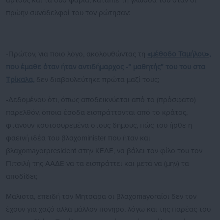
άρτους και τα δύο ψάρια, κατάπιε τη γλώσσα του όταν οι
πρώην συνάδελφοί του τον ρώτησαν:
-Πρώτον, για ποιο λόγο, ακολουθώντας τη
«μέθοδο Ταμήλου»,
που έμαθε όταν ήταν αντιδήμαρχος -” μαθητής” του του στα
Τρίκαλα,
δεν διαβουλεύτηκε πρώτα μαζί τους;
-Δεδομένου ότι, όπως αποδεικνύεται από το (πρόσφατο)
παρελθόν, όποια έσοδα εισπράττονται από το κράτος,
φτάνουν κουτσουρεμένα στους δήμους, πώς του ήρθε η
φαεινή ιδέα του βλαχοminister που ήταν και
βλαχοmayorpresident στην ΚΕΔΕ, να βάλει τον φίλο του τον
Πιτσιλή της ΑΑΔΕ να τα εισπράττει και μετά να (μην) τα
αποδίδει;
Μάλιστα, επειδή τον Μητσάρα οι βλαχοmayorαίοι δεν τον
έχουν για χαζό αλλά μάλλον πονηρό, λόγω και της παρέας του