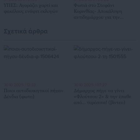
ΥΠΕΣ: Αγοράζει χαρτί και
Φωτιά στο Στεφάνι
φακέλους ενόψει εκλογών
Κορινθίας- Αποκάλυψη
αντιδημάρχου για την
προέλευσή της
Σχετικά άρθρα
30.10.2025 | 12:33
30.10.2025 | 07:27
Ποιοι αυτοδιοικητικοί πήγαν
Δήμαρχος πήγε να γίνει
Δένδια (φωτο)
«Φλούτσου 2» & την έπαθε
από… τυρόπιτα! (βίντεο)