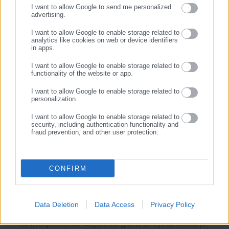
I want to allow Google to send me personalized
αυτούς εκεί τους φίλους του
Αλεκούκου (εγώ δεν είμαι
advertising.
ΕΓΓΡΑΦΗ
λαμόγιο) Καχριmoney
που
σε λένε yesman.
Και να ξέρεις ότι
I want to allow Google to enable storage related to
πολύ στεναχωριέμαι, γιατί, αν μη τι άλλο, σε συμπαθώ.
analytics like cookies on web or device identifiers
in apps.
I want to allow Google to enable storage related to
functionality of the website or app.
I want to allow Google to enable storage related to
personalization.
I want to allow Google to enable storage related to
security, including authentication functionality and
fraud prevention, and other user protection.
Δήμος Βλαχοδημαρχόπουλος
CONFIRM
O Δήμος Βλαχοδημαρχόπουλος, που έγινε γνωστός ως
βλαχοmayor, γεννήθηκε πριν πολλά χρόνια στη… φαντασία
ενός συμφοιτητή του στο Χαρβαρντ όταν το, λόγω
Data Deletion
Data Access
Privacy Policy
επωνύμου (βλαχοδήμαρχος), ελληνικό παρατσούκλι του έγινε
ελληνοαμερικάνικο. Ασχολείται χρόνια με την Αυτοδιοίκηση