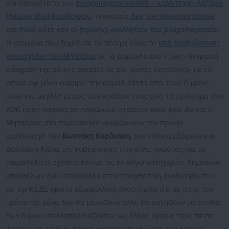
και πιθανότατα τον
βλαχοmayorpresident – καλλιτέχνη
Λάζάρο
(δεύρω έξω)
Κυρίζογλου
. τελευταία
δεν τον πολυσυμπαθούν
και πολύ ούτε καν οι (πρώην;) «κολλητοί» του βλαχοmayorαίοι.
.
Η σταγόνα που ξεχείλισε το ποτήρι είναι το
υπό διαβούλευση
νομοσχέδιο του Μητσάρα
με το βαρύγδουπο τίτλο: «Ψηφιακή
ενίσχυση της οδικής ασφάλειας και λοιπές διατάξεις», με το
οποίο όχι μόνο αφαιρεί την αρμοδιότητα από τους δήμους
αλλά και μεγάλο μέρος των εσόδων τους από τα πρόστιμα του
ΚΟΚ προς όφελος αστυνομικών, στρατιωτικών κλπ. Αν και ο
Μητσάρας στο παρασκήνιο «καρφώνει» τον πρώην
υφυπουργό του
Κωστάκη Κυράνακη,
τον επονομαζόμενο και
Βασιλάκη Καΐλα της κυβερνησης, που είναι γνωστός για τις
(ακροδεξιές) σχέσεις του με τις εν λόγω κατηγορίες δημοσίων
υπαλλήλων, ενώ παράλληλα στην προχθεσινή συνάντησή του
με την ΚΕΔΕ (φωτο εξωφύλλου) υποστήριξε ότι με αυτό τον
τρόπο όχι μόνο δεν θα μειωθούν αλλά θα αυξηθούν τα έσοδα
των δήμων, πολλαπλασιάζοντας ως άλλος Ιησούς τους πέντε