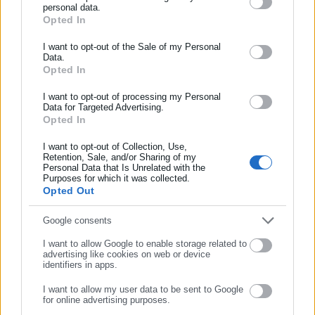
μαθηματικά του βλαχοminister Τρικάλων και, όπως έμαθε ο
personal data.
Opted In
ΕΓΓΡΑΦΗ NEWSLETTER
πληροφοριοδότης μου από τον Εθνικό Κήπο, απέναντι από το
Μαξίμου, την περασμένη Τετάρτη
είπε στους
Ενημερωθείτε πρώτοι για ειδήσεις και θέματα από το χώρο της
I want to opt-out of the Sale of my Personal
Data.
Αυτοδιοίκησης, της δημόσιας διοίκησης, της εργασίας, της
βλαχοmayorαίους ότι διαφωνεί κάθετα με τη συγκεκριμένη
Opted In
ασφάλισης αλλά και γενικότερης επικαιρότητας από την Ελλάδα
διάταξη
γιατί όταν θα μειωθούν τα έσοδα των δήμων από τα
και όλο τον κόσμο!
I want to opt-out of processing my Personal
πρόστιμα του ΚΟΚ, θα έρθουν να γυρεύουν μπικικίνια από τον
Data for Targeted Advertising.
ίδιο και τον (βοηθό του)
Θανούλη
(μακρινό, ευτυχώς, συγγενή
Opted In
Συμπλήρωσε όνομα
της περίφημης Φάνης & Πάλλη)
Πετραλιά.
I want to opt-out of Collection, Use,
Retention, Sale, and/or Sharing of my
ΥΓ2 Στην ίδια συνάντηση, έμαθε ο (μαξιμιλιανός)
Personal Data that Is Unrelated with the
Συμπλήρωσε επώνυμο
Purposes for which it was collected.
πληροφοριοδότης μου ότι ο
Θοδωρ-Άκης Λιβανι(στηρι)ος
του
Opted Out
Σκέρτσου δεν έβγαλε μιλιά για τη ρύθμιση του Μητσάρα, γιατί,
όπως εξηγούσε αργότερα στα πηγαδάκια, αν και διαφωνεί κι
Συμπλήρωσε email
Google consents
εκείνος, ο Μήτσος είναι φίλος του και δεν ήθελε να τον
I want to allow Google to enable storage related to
advertising like cookies on web or device
κακολογήσει. Μπράβο Θοδωρή! Τιμάς τις φιλίες και αυτό ο
identifiers in apps.
βλαχοmayor στο πιστώνω. Μόνο που, αν την μια δεν λες τη
I want to allow my user data to be sent to Google
γνώμη σου για να μην στεναχωρήθει ο πρόεδρος, την άλλη ο
for online advertising purposes.
Σκέρτσος, και την τρίτη ο Μητσάρας, θα δώσεις δίκιο σ’
ΣΥΝΕΧΙΣΤΕ ΣΤΟ WEBSITE