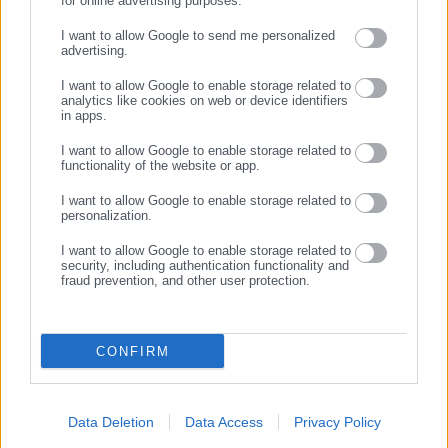
for online advertising purposes.
ΣΥΝΕΧΙΣΤΕ ΣΤΟ WEBSITE
I want to allow Google to send me personalized
06.08.2026 | 20:59
06.08.2026 | 16:29
advertising.
Η επίσημη εφαρμογή για
Μελέτη-σοκ για τους
ΕΓΓΡΑΦΗ
καταγγελίες κατάληψης
Δήμους: “Ωρολογιακή βόμβα”
I want to allow Google to enable storage related to
δρόμων και πεζοδρομίων
υποστελέχωση &
analytics like cookies on web or device identifiers
χρηματοδοτικό έλλειμμα
in apps.
Σχετικά άρθρα
I want to allow Google to enable storage related to
functionality of the website or app.
I want to allow Google to enable storage related to
personalization.
I want to allow Google to enable storage related to
security, including authentication functionality and
fraud prevention, and other user protection.
18.11.2020 | 19:11
15.06.2020 | 12:52
Μεγάρο Μαξίμου-Κορωνοϊός:
Βήμα “καρφώνει”
Ποιους αυτοδιοικητικούς
Θεοδωρικάκο για
CONFIRM
παράγοντες βάζει στο
κινητοποίηση υπέρ ΠΔ
«στόχαστρο»
Παυλόπουλου (φωτο)
Data Deletion
Data Access
Privacy Policy