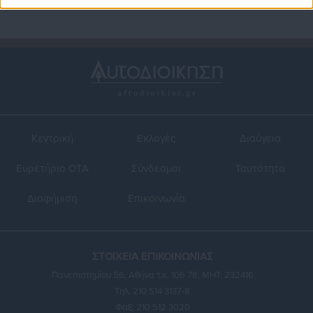
Κεντρική
Εκλογές
Διαύγεια
Ευρετήριο ΟΤΑ
Σύνδεσμοι
Ταυτότητα
Διαφήμιση
Επικοινωνία
ΣΤΟΙΧΕΙΑ ΕΠΙΚΟΙΝΩΝΙΑΣ
Πανεπιστημίου 56, Αθήνα τ.κ. 106 78, ΜΗΤ: 232416
Τηλ. 210 514 3137-8
Φαξ: 210 512 3020