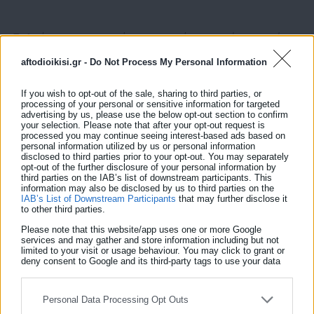
«Το λιγότερο, για αποκυήματα νοσηρής φαντασίας και «νέα»
δείγματα της κατά συρροήν και κατ΄ εξακολούθηση
aftodioikisi.gr -
Do Not Process My Personal Information
ανυπόστατης στοχοποίησής του, διαχρονικώς, από
συγκεκριμένα έντυπα».
If you wish to opt-out of the sale, sharing to third parties, or
processing of your personal or sensitive information for targeted
advertising by us, please use the below opt-out section to confirm
your selection. Please note that after your opt-out request is
processed you may continue seeing interest-based ads based on
personal information utilized by us or personal information
disclosed to third parties prior to your opt-out. You may separately
opt-out of the further disclosure of your personal information by
third parties on the IAB’s list of downstream participants. This
information may also be disclosed by us to third parties on the
IAB’s List of Downstream Participants
that may further disclose it
to other third parties.
Please note that this website/app uses one or more Google
services and may gather and store information including but not
limited to your visit or usage behaviour. You may click to grant or
deny consent to Google and its third-party tags to use your data
Παναγιώτης Θεοδωρόπουλος
for below specified purposes in below Google consent section.
Ο Παναγιώτης Θεοδωρόπουλος είναι δημοσιογράφος με
Personal Data Processing Opt Outs
εξειδίκευση στο πολιτικό ρεπορτάζ και στην κάλυψη