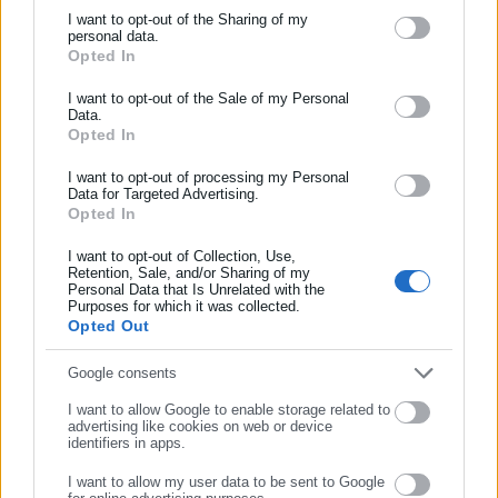
θεμάτων της τοπικής αυτοδιοίκησης σε ψηφιακά και
I want to opt-out of the Sharing of my
ραδιοφωνικά μέσα. Ξεκίνησε σε ηλικία 22 χρονών ως
personal data.
μαθητευόμενος στην εφημερίδα «Ριζοσπάστης», όπου έμεινε
Opted In
ΕΓΓΡΑΦΗ NEWSLETTER
για 18 χρόνια καλύπτοντας το κοινωνικό, πολιτικό και
Περισσότερα
Ενημερωθείτε πρώτοι για ειδήσεις και θέματα από το χώρο της
I want to opt-out of the Sale of my Personal
κυβερνητικό ρεπορτάζ. Εχει συνεργαστεί με το περιοδικό
Data.
Αυτοδιοίκησης, της δημόσιας διοίκησης, της εργασίας, της
«Unfollow» κάνοντας ερευνητική δημοσιογραφία. Από το
Opted In
Tags:
dept-A,
ΠΑΥΛΟΠΟΥΛΟΣ,
ΣΑΜΑΡΑΣ
ασφάλισης αλλά και γενικότερης επικαιρότητας από την Ελλάδα
2019 δουλεύει στο ραδιοφωνικό σταθμό Αθήνα 9.84.
και όλο τον κόσμο!
I want to opt-out of processing my Personal
Εργάζεται στο aftodioikisi.gr από το 2016, ενώ τα τελευταία
Data for Targeted Advertising.
χρόνια κατέχει τη θέση του Διευθυντή Σύνταξης της
Opted In
Συμπλήρωσε όνομα
Τελευταία νέα
Δημοφιλή
ιστοσελίδας.
https://www.facebook.com/theodoropan
Όλα τα νέα
I want to opt-out of Collection, Use,
Retention, Sale, and/or Sharing of my
Personal Data that Is Unrelated with the
Συμπλήρωσε επώνυμο
Purposes for which it was collected.
Opted Out
Προτεινόμενα άρθρα
Συμπλήρωσε email
Google consents
I want to allow Google to enable storage related to
advertising like cookies on web or device
identifiers in apps.
I want to allow my user data to be sent to Google