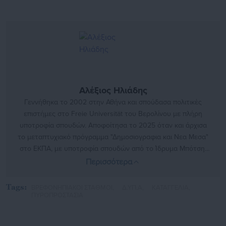
Αλέξιος Ηλιάδης
Γεννήθηκα το 2002 στην Αθήνα και σπούδασα πολιτικές
επιστήμες στο Freie Universität του Βερολίνου με πλήρη
υποτροφία σπουδών. Αποφοίτησα το 2025 όταν και άρχισα
το μεταπτυχιακό πρόγραμμα "Δημοσιογραφια και Νεα Μεσα"
στο ΕΚΠΑ, με υποτροφία σπουδών από το Ίδρυμα Μπότση.
Έχω εργαστεί στην τοπική εφημερίδα της Νέας Σμύρνης
Περισσότερα
"Νέοι Ορίζοντες" και ως Freelancer για το "Inside Story".
https://www.facebook.com/profile.php?
Tags:
ΒΡΕΦΟΝΗΠΙΑΚΟΙ ΣΤΑΘΜΟΙ,
Δ.ΥΠ.Α,
ΚΑΤΑΓΓΕΛΙΑ,
id=100008153290666&locale=el_GR
ΠΥΡΟΠΡΟΣΤΑΣΙΑ