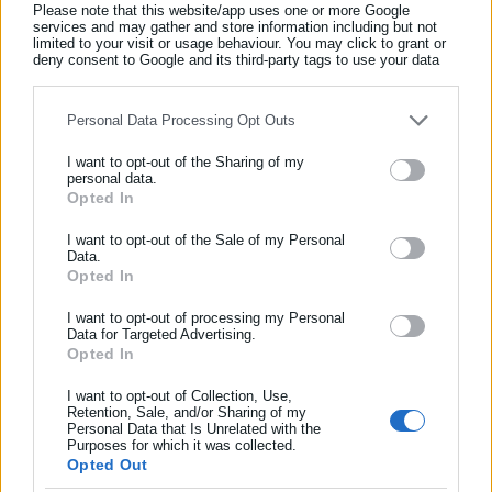
Please note that this website/app uses one or more Google
γνώριζε ή όφειλε να γνωρίζει την κατάσταση των δομών,
services and may gather and store information including but not
limited to your visit or usage behaviour. You may click to grant or
γνώριζε ή όφειλε να γνωρίζει ζητήματα πιστοποιήσεων και
deny consent to Google and its third-party tags to use your data
πυροπροστασίας,
for below specified purposes in below Google consent section.
γνώριζε ή όφειλε να έχει διασφαλίσει τη συμμόρφωση των
Personal Data Processing Opt Outs
σταθμών με τη νομοθεσία.
I want to opt-out of the Sharing of my
personal data.
Παρά ταύτα, μετά τη διαδικασία επιλογής μέσω ΑΣΕΠ, τοποθετήθηκε
Opted In
ΕΓΓΡΑΦΗ NEWSLETTER
στη θέση της Διοικήτριας της Δ.ΥΠ.Α.
Ενημερωθείτε πρώτοι για ειδήσεις και θέματα από το χώρο της
I want to opt-out of the Sale of my Personal
Data.
Μετά τις επίσημες παραδοχές παραβάσεων και επιβολής προστίμων,
Αυτοδιοίκησης, της δημόσιας διοίκησης, της εργασίας, της
Opted In
ασφάλισης αλλά και γενικότερης επικαιρότητας από την Ελλάδα
τίθενται πλέον σοβαρά πολιτικά ερωτήματα προς την Υπουργό
και όλο τον κόσμο!
I want to opt-out of processing my Personal
Εργασίας:
Data for Targeted Advertising.
Opted In
Συμπλήρωσε όνομα
Εξακολουθεί να θεωρεί επιτυχημένη τη διοικητική
διαχείριση των Βρεφονηπιακών Σταθμών της Δ.ΥΠ.Α.;
I want to opt-out of Collection, Use,
Retention, Sale, and/or Sharing of my
Είχε ενημερωθεί για τις καταγγελίες και τα προβλήματα
Personal Data that Is Unrelated with the
Συμπλήρωσε επώνυμο
Purposes for which it was collected.
πυροπροστασίας πριν την τοποθέτηση της σημερινής
Opted Out
Διοικήτριας;