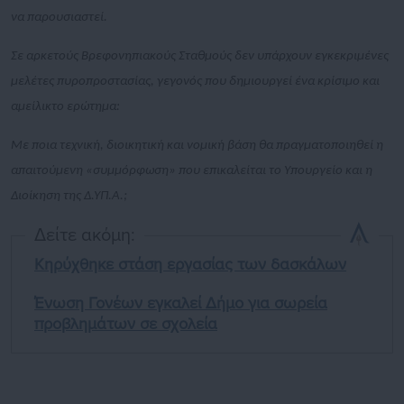
να παρουσιαστεί.
Σε αρκετούς Βρεφονηπιακούς Σταθμούς δεν υπάρχουν εγκεκριμένες
μελέτες πυροπροστασίας, γεγονός που δημιουργεί ένα κρίσιμο και
αμείλικτο ερώτημα:
Με ποια τεχνική, διοικητική και νομική βάση θα πραγματοποιηθεί η
απαιτούμενη «συμμόρφωση» που επικαλείται το Υπουργείο και η
Διοίκηση της Δ.ΥΠ.Α.;
Δείτε ακόμη:
Κηρύχθηκε στάση εργασίας των δασκάλων
Ένωση Γονέων εγκαλεί Δήμο για σωρεία
προβλημάτων σε σχολεία