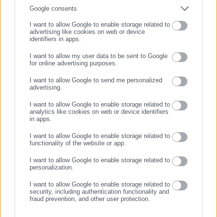
Συμπλήρωσε email
Google consents
Πώς αξιολογείται σήμερα η επιλογή προσώπου που είχε την
εποπτεία των συγκεκριμένων δομών όταν πλέον υπάρχουν
I want to allow Google to enable storage related to
advertising like cookies on web or device
επίσημες διαπιστώσεις παραβάσεων και διοικητικά
identifiers in apps.
πρόστιμα;
I want to allow my user data to be sent to Google
Ποιος αναλαμβάνει την πολιτική ευθύνη για τη λειτουργία
for online advertising purposes.
ΣΥΝΕΧΙΣΤΕ ΣΤΟ WEBSITE
σταθμών με διαπιστωμένες παραβάσεις πυροπροστασίας;
I want to allow Google to send me personalized
advertising.
ΕΓΓΡΑΦΗ
Ο ΠΑΝΣΥΠΟ δηλώνει ξεκάθαρα ότι:
I want to allow Google to enable storage related to
analytics like cookies on web or device identifiers
η ασφάλεια των παιδιών δεν μπορεί να υποτάσσεται σε
in apps.
επικοινωνιακή διαχείριση, διοικητικές σκοπιμότητες ή
I want to allow Google to enable storage related to
πολιτικές ισορροπίες.
functionality of the website or app.
Απαιτούμε:
I want to allow Google to enable storage related to
personalization.
Τη δημοσιοποίηση όλων των πορισμάτων της
I want to allow Google to enable storage related to
Πυροσβεστικής Υπηρεσίας για τους 28 Βρεφονηπιακούς
security, including authentication functionality and
fraud prevention, and other user protection.
Σταθμούς της Δ.ΥΠ.Α.