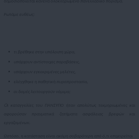
δημοσιοποιείται κανένα ολοκληρωμένο πανελλαδικό πόρισμα.
Ρωτάμε ευθέως:
τι βρέθηκε στην υπόλοιπη χώρα,
υπάρχουν αντίστοιχες παραβάσεις,
υπάρχουν εγκεκριμένες μελέτες,
ελέγχθηκε η παθητική πυροπροστασία,
οι δομές λειτουργούν νόμιμα;
O
ι καταγγελίες του ΠΑΝΣΥΠΟ ήταν απολύτως τεκμηριωμένες και
αφορούσαν πραγματικά ζητήματα ασφάλειας βρεφών και
εργαζομένων.
Ωστόσο, η κατάσταση είναι ακόμη σοβαρότερη από ό,τι επιχειρείται