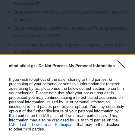
συμμόρφωση;
Υπάρχουν εγκεκριμένες μελέτες πυροπροστασίας για όλες
τις δομές;
Έχουν ελεγχθεί οι απαιτήσεις παθητικής πυροπροστασίας
από τις αρμόδιες ΥΔΟΜ;
Πώς διασφαλιζόταν μέχρι σήμερα η ασφαλής λειτουργία
των σταθμών;
Ταυτόχρονα προκύπτουν σοβαρότατα πολιτικά και διοικητικά
aftodioikisi.gr -
Do Not Process My Personal Information
ζητήματα ευθύνης.
If you wish to opt-out of the sale, sharing to third parties, or
processing of your personal or sensitive information for targeted
advertising by us, please use the below opt-out section to confirm
your selection. Please note that after your opt-out request is
processed you may continue seeing interest-based ads based on
personal information utilized by us or personal information
Η σημερινή Διοικήτρια της Δ.ΥΠ.Α. ήταν επί σειρά ετών Υποδιοικήτρια
disclosed to third parties prior to your opt-out. You may separately
opt-out of the further disclosure of your personal information by
με αρμοδιότητα τους Βρεφονηπιακούς Σταθμούς.
third parties on the IAB’s list of downstream participants. This
information may also be disclosed by us to third parties on the
IAB’s List of Downstream Participants
that may further disclose it
Συνεπώς:
to other third parties.