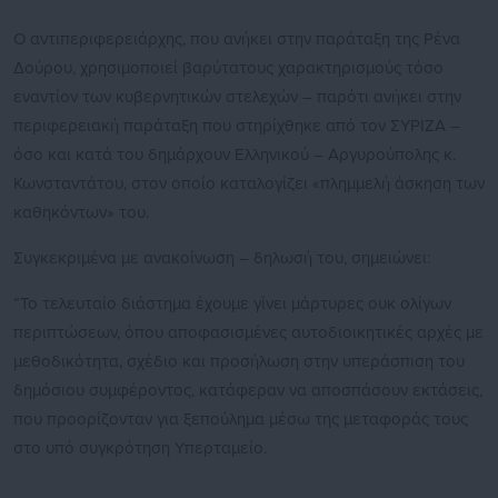
Ο αντιπεριφερειάρχης, που ανήκει στην παράταξη της Ρένα
Δούρου, χρησιμοποιεί βαρύτατους χαρακτηρισμούς τόσο
εναντίον των κυβερνητικών στελεχών – παρότι ανήκει στην
περιφερειακή παράταξη που στηρίχθηκε από τον ΣΥΡΙΖΑ –
όσο και κατά του δημάρχουν Ελληνικού – Αργυρούπολης κ.
Κωνσταντάτου, στον οποίο καταλογίζει «πλημμελή άσκηση των
καθηκόντων» του.
Συγκεκριμένα με ανακοίνωση – δηλωσή του, σημειώνει:
“Το τελευταίο διάστημα έχουμε γίνει μάρτυρες ουκ ολίγων
περιπτώσεων, όπου αποφασισμένες αυτοδιοικητικές αρχές με
μεθοδικότητα, σχέδιο και προσήλωση στην υπεράσπιση του
δημόσιου συμφέροντος, κατάφεραν να αποσπάσουν εκτάσεις,
που προορίζονταν για ξεπούλημα μέσω της μεταφοράς τους
στο υπό συγκρότηση Υπερταμείο.