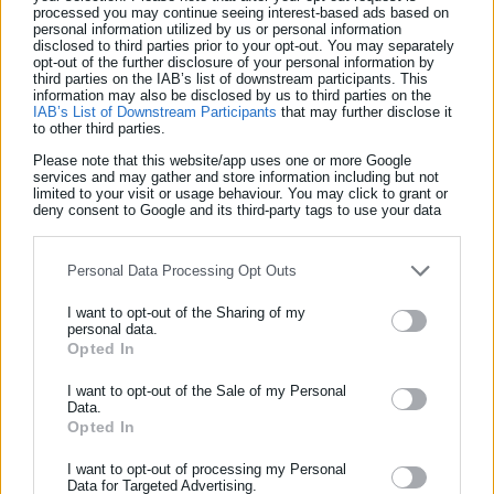
Κωνσταντάτο δεν αποτελεί άλλοθι για την κυβέρνηση, που εν
processed you may continue seeing interest-based ads based on
personal information utilized by us or personal information
γνώσει της προχωρά ολοταχώς σε μία ενέργεια, που όχι μόνο
disclosed to third parties prior to your opt-out. You may separately
opt-out of the further disclosure of your personal information by
δεν υπερασπίζεται, αντίθετα υπονομεύει καίρια το δημόσιο
third parties on the IAB’s list of downstream participants. This
συμφέρον.
information may also be disclosed by us to third parties on the
IAB’s List of Downstream Participants
that may further disclose it
to other third parties.
Κι αυτό όχι μόνο γιατί το τίμημα της μεταβίβασης των μετοχών
Please note that this website/app uses one or more Google
της Ελληνικό ΑΕ και άρα της ιδιοκτησίας του χώρου του
services and may gather and store information including but not
limited to your visit or usage behaviour. You may click to grant or
πρώην αεροδρομίου είναι εξευτελιστικό, καθιστώντας τη
deny consent to Google and its third-party tags to use your data
διαδικασία τον ορισμό του «ξεπουλήματος».
for below specified purposes in below Google consent section.
Personal Data Processing Opt Outs
I want to opt-out of the Sharing of my
personal data.
Αλλά κυρίως γιατί, γνωρίζοντας τόσο η ίδια η κυβέρνηση όσο
Opted In
ΕΓΓΡΑΦΗ NEWSLETTER
και ο αγοραστής τα κραυγαλέα νομικά και τυπικά κενά της
Ενημερωθείτε πρώτοι για ειδήσεις και θέματα από το χώρο της
I want to opt-out of the Sale of my Personal
επικείμενης παραχώρησης, φροντίζουν να προεξοφλήσουν
Data.
Αυτοδιοίκησης, της δημόσιας διοίκησης, της εργασίας, της
πως, όταν -με το καλό- ακυρωθεί το ξεπούλημα, το ελληνικό
Opted In
ασφάλισης αλλά και γενικότερης επικαιρότητας από την Ελλάδα
δημόσιο θα αναλάβει όλα τα βάρη (συμπεριλαμβανομένων
και όλο τον κόσμο!
I want to opt-out of processing my Personal
τόσο των αποζημιώσεων σε όσους είδαν την περιουσία τους
Data for Targeted Advertising.