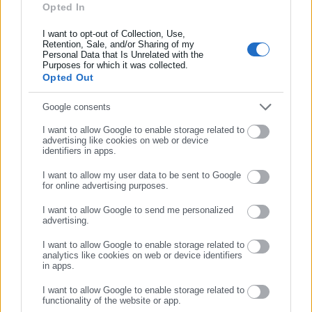
Opted In
Συμπλήρωσε όνομα
να υπεξαιρείται παράνομα όσο και των διεκδικήσεων του
ίδιου του αγοραστή, όπως αυτές περιγράφονται σε αυτή
I want to opt-out of Collection, Use,
Retention, Sale, and/or Sharing of my
καθαυτή τη σύμβαση).
Personal Data that Is Unrelated with the
Συμπλήρωσε επώνυμο
Purposes for which it was collected.
Δυστυχώς γι’ αυτούς το παραπάνω «μυστικό» το ξέρουν πάνω
Opted Out
από δύο. Και γι’ αυτό ακόμα και αν χαθεί η σημερινή μάχη και
Συμπλήρωσε email
Google consents
κυρωθεί η σύμβαση, γρήγορα ή λιγότερο γρήγορα θα
κερδηθεί ο πόλεμος και θα ακυρωθεί το ξεπούλημα”.
I want to allow Google to enable storage related to
advertising like cookies on web or device
identifiers in apps.
I want to allow my user data to be sent to Google
for online advertising purposes.
ΣΥΝΕΧΙΣΤΕ ΣΤΟ WEBSITE
I want to allow Google to send me personalized
advertising.
ΕΓΓΡΑΦΗ
I want to allow Google to enable storage related to
analytics like cookies on web or device identifiers
in apps.
I want to allow Google to enable storage related to
functionality of the website or app.
Aftodioikisi News