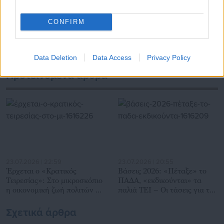
Τελευταία νέα
Δημοφιλή
CONFIRM
Όλα τα νέα
Data Deletion
Data Access
Privacy Policy
Προτεινόμενα άρθρα
23.07.2026 | 22:59
23.07.2026 | 20:55
Έρχεται ο «Κρατικός
Βάσεις 2026: «Πέταξε» το
Τειρεσίας»: Στο μικροσκόπιο
ΠΑΔΑ, «εκδικούνται» τα
η οικονομική ζωή πολιτών &
παλιά ΤΕΙ – Οι τάσεις για του
επιχειρήσεων
χρόνου
Σχετικά άρθρα