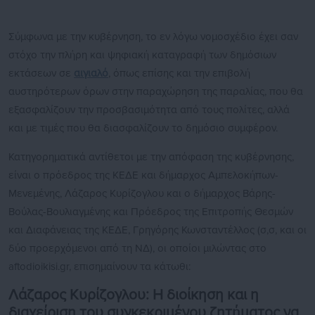
Σύμφωνα με την κυβέρνηση, το εν λόγω νομοσχέδιο έχει σαν
στόχο την πλήρη και ψηφιακή καταγραφή των δημόσιων
εκτάσεων σε
αιγιαλό
, όπως επίσης και την επιβολή
αυστηρότερων όρων στην παραχώρηση της παραλίας, που θα
εξασφαλίζουν την προσβασιμότητα από τους πολίτες, αλλά
και με τιμές που θα διασφαλίζουν το δημόσιο συμφέρον.
Κατηγορηματικά αντίθετοι με την απόφαση της κυβέρνησης,
είναι ο πρόεδρος της ΚΕΔΕ και δήμαρχος Αμπελοκήπων-
Μενεμένης, Λάζαρος Κυρίζογλου και ο δήμαρχος Βάρης-
Βούλας-Βουλιαγμένης και Πρόεδρος της Επιτροπής Θεσμών
και Διαφάνειας της ΚΕΔΕ, Γρηγόρης Κωνσταντέλλος (σ,σ, και οι
δύο προερχόμενοι από τη ΝΔ), οι οποίοι μιλώντας στο
aftodioikisi.gr, επισημαίνουν τα κάτωθι:
Λάζαρος Κυρίζογλου: Η διοίκηση και η
διαχείριση του συγκεκριμένου ζητήματος να