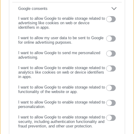
“Αναμένουμε να δοθεί στη δημοσιότητα το σ/ν για να
Συμπλήρωσε email
Google consents
τοποθετηθούμε. Από τις δημοσιογραφικές διαρροές,
θεωρούμε ότι για ακόμα μία φορά, αντί το κράτος να
I want to allow Google to enable storage related to
advertising like cookies on web or device
αποκεντρώνει όπως το νομοσχέδιο του επιτελικού κράτους
identifiers in apps.
ορίζει, δυστυχώς, συγκεντρώνει. Ό,τι χρειάζεται κανονιστική
I want to allow my user data to be sent to Google
ρύθμιση δεν σημαίνει ότι εκτελείται μόνο από το κεντρικό
for online advertising purposes.
ΣΥΝΕΧΙΣΤΕ ΣΤΟ WEBSITE
κράτος. Αυτό που γράφει για τη ναυαγοσωστική κάλυψη, είναι
I want to allow Google to send me personalized
προς τη σωστή κατεύθυνση, απλώς θα έπρεπε να
advertising.
ΕΓΓΡΑΦΗ
συμπληρωθεί νομοθετικά, ότι στις περιπτώσεις αυτές την
I want to allow Google to enable storage related to
ευθύνη απέναντι στα προβλεπόμενα στο Π.Δ. έχει ο μισθωτής
analytics like cookies on web or device identifiers
in apps.
και όχι ο Δήμος, όπως σήμερα ισχύει”.
I want to allow Google to enable storage related to
functionality of the website or app.
I want to allow Google to enable storage related to
personalization.
Tags:
I want to allow Google to enable storage related to
proteinomena,
ΑΙΓΙΑΛΟΙ,
ΔΗΜΟΙ,
ΚΕΔΕ,
ΚΥΒΕΡΝΗΣΗ,
security, including authentication functionality and
ΝΟΜΟΣΧΕΔΙΟ
fraud prevention, and other user protection.