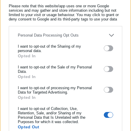
υπόθεση και κατά συνέπεια πρέπει η διοίκηση και η
Please note that this website/app uses one or more Google
services and may gather and store information including but not
διαχείριση του συγκεκριμένου ζητήματος να περιέλθει εξ΄
limited to your visit or usage behaviour. You may click to grant or
ολοκλήρου στους Δήμους. Στις 17 του μηνός έχουμε διοικητικό
deny consent to Google and its third-party tags to use your data
for below specified purposes in below Google consent section.
συμβούλιο και θα ασχοληθούμε και με το συγκεκριμένο
ζήτημα”.
Personal Data Processing Opt Outs
I want to opt-out of the Sharing of my
personal data.
Opted In
ΕΓΓΡΑΦΗ NEWSLETTER
Γρηγόρης Κωνσταντέλλος: “Για ακόμα μία
Ενημερωθείτε πρώτοι για ειδήσεις και θέματα από το χώρο της
I want to opt-out of the Sale of my Personal
φορά, αντί το κράτος να αποκεντρώνει
Data.
Αυτοδιοίκησης, της δημόσιας διοίκησης, της εργασίας, της
Opted In
δυστυχώς, συγκεντρώνει”
ασφάλισης αλλά και γενικότερης επικαιρότητας από την Ελλάδα
και όλο τον κόσμο!
I want to opt-out of processing my Personal
“Αυτά είναι κυβερνητικές ανακοινώσεις χωρίς κανενός είδους
Data for Targeted Advertising.
Opted In
Συμπλήρωσε όνομα
διαβούλευση και συνεννόηση”, επισημαίνει στο aftodioikisi, ο
δήμαρχος Βάρης-Βούλας-Βουλιαγμένης και Πρόεδρος της
I want to opt-out of Collection, Use,
Retention, Sale, and/or Sharing of my
Επιτροπής Θεσμών και Διαφάνειας της ΚΕΔΕ,
Γρηγόρης
Personal Data that Is Unrelated with the
Συμπλήρωσε επώνυμο
Κωνσταντέλλος
και συνεχίζει:
Purposes for which it was collected.
Opted Out