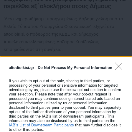
περιέλθει εξ΄ ολοκλήρου στους Δήμους
“Δεν ενημερωθήκαμε προηγουμένως. Λάβαμε γνώση από το
Δελτίο Τύπου του Υπουργείου Οικονομικών”, εξηγεί στο
aftodioikisi, ο πρόεδρος της ΚΕΔΕ και δήμαρχος
Αμπελοκήπων-Μενεμένης, Λάζαρος Κυρίζογλου,
επισημαίνοντας στη συνέχεια:
Δείτε ακόμη:
aftodioikisi.gr -
Do Not Process My Personal Information
"Χτύπημα στη Δημοκρατία από τον κ.
Πελετίδη"
If you wish to opt-out of the sale, sharing to third parties, or
processing of your personal or sensitive information for targeted
advertising by us, please use the below opt-out section to confirm
Νέος ΧΥΤΑ στη Φυλή και καύση
your selection. Please note that after your opt-out request is
απορριμμάτων στην Αττική!
processed you may continue seeing interest-based ads based on
personal information utilized by us or personal information
disclosed to third parties prior to your opt-out. You may separately
opt-out of the further disclosure of your personal information by
third parties on the IAB’s list of downstream participants. This
“Με βάση τα προβλήματα που δημιουργήθηκαν πέρσι είχαμε
information may also be disclosed by us to third parties on the
IAB’s List of Downstream Participants
that may further disclose it
τοποθετηθεί επί του ζητήματος. Πρόκειται για εξόχως τοπική
to other third parties.