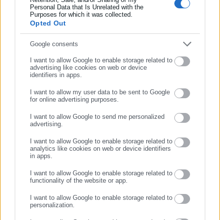
καθώς και η αριθ.15426/10.11.2025 διακήρυξη. Εξουσιοδοτείται
Personal Data that Is Unrelated with the
Συμπλήρωσε επώνυμο
Purposes for which it was collected.
ο Δήμαρχος Τριφυλίας για την ανάρτηση στο ΕΣΗΔΗΣ της
Opted Out
σχετικής πρόσκλησης».
Συμπλήρωσε email
Google consents
I want to allow Google to enable storage related to
advertising like cookies on web or device
identifiers in apps.
I want to allow my user data to be sent to Google
for online advertising purposes.
ΣΥΝΕΧΙΣΤΕ ΣΤΟ WEBSITE
I want to allow Google to send me personalized
advertising.
ΕΓΓΡΑΦΗ
I want to allow Google to enable storage related to
analytics like cookies on web or device identifiers
in apps.
Aftodioikisi News
I want to allow Google to enable storage related to
Η aftodioikisi.gr είναι η βασική Διαδικτυακή πύλη για τους
functionality of the website or app.
ΟΤΑ, το Δημόσιο και την Εργασία στην Ελλάδα,
I want to allow Google to enable storage related to
λειτουργώντας από τον Απρίλιο του 2008 ως πηγή έγκυρης
personalization.
και συνεχούς ροής ενημέρωσης με ειδήσεις και θέματα από