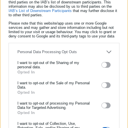
ακύρωση του διαγωνισμού, προχωρά με διαδικασία εξπρές
third parties on the IAB’s list of downstream participants. This
information may also be disclosed by us to third parties on the
για τη διενέργεια νέου διαγωνισμού. Πιο συγκεκριμένα
IAB’s List of Downstream Participants
that may further disclose it
to other third parties.
«Εγκρίνει εκ νέου διαδικασία διαπραγμάτευσης χωρίς
Please note that this website/app uses one or more Google
προηγούμενη δημοσίευση λόγω κατεπείγουσας ανάγκης
services and may gather and store information including but not
οφειλόμενης σε γεγονότα απρόβλεπτα για την «Προμήθεια
limited to your visit or usage behaviour. You may click to grant or
deny consent to Google and its third-party tags to use your data
Τροφίμων για τις ανάγκες των παιδικών σταθμών και του
for below specified purposes in below Google consent section.
ΚΑΠΗ του Δήμου Τριφυλίας». Αποφασίζει να μην τηρηθεί η
Personal Data Processing Opt Outs
προθεσμία των δεκαπέντε ημερών για την υποβολή
προσφορών, αλλά οκτώ ημερών από την πρόσκληση
I want to opt-out of the Sharing of my
personal data.
δημάρχου.
Opted In
ΕΓΓΡΑΦΗ NEWSLETTER
Αποφασίζει η αξιολόγηση των προσφορών να γίνει σε ενιαίο
Ενημερωθείτε πρώτοι για ειδήσεις και θέματα από το χώρο της
I want to opt-out of the Sale of my Personal
Data.
στάδιο με την ανάθεση της σύμβασης (προσφορά και
Αυτοδιοίκησης, της δημόσιας διοίκησης, της εργασίας, της
Opted In
δικαιολογητικά συμμετοχής) από την επιτροπή που ορίστηκε
ασφάλισης αλλά και γενικότερης επικαιρότητας από την Ελλάδα
και όλο τον κόσμο!
με την αριθ.102/2025 απόφαση της Δημοτικής Επιτροπής. Για
I want to opt-out of processing my Personal
Data for Targeted Advertising.
την διαδικασία της διαπραγμάτευσης λόγω κατεπείγοντος, θα
Opted In
Συμπλήρωσε όνομα
ληφθεί υπόψη η αριθ.32/2025 μελέτη του αυτοτελούς
I want to opt-out of Collection, Use,
τμήματος προγραμματισμού οργάνωσης και πληροφορικής
Retention, Sale, and/or Sharing of my