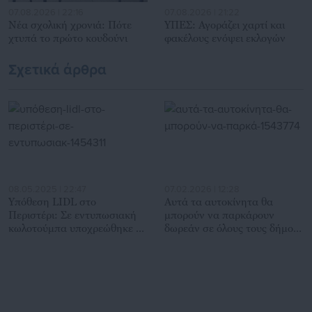
07.08.2026 | 22:16
07.08.2026 | 21:22
Νέα σχολική χρονιά: Πότε
ΥΠΕΣ: Αγοράζει χαρτί και
χτυπά το πρώτο κουδούνι
φακέλους ενόψει εκλογών
Σχετικά άρθρα
08.05.2025 | 22:47
07.02.2026 | 12:28
Υπόθεση LIDL στο
Αυτά τα αυτοκίνητα θα
Περιστέρι: Σε εντυπωσιακή
μπορούν να παρκάρουν
κωλοτούμπα υποχρεώθηκε η
δωρεάν σε όλους τους δήμους
Δημοτική Αρχή!
(ν/σ)