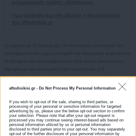
αντιμετώπιση αγέλης αδέσποτων
Πρωτοσέλιδο και στη Βέροια η δημοσκόπηση
του aftodioikisi.gr
«Σύμφωνα με τη διακήρυξη :1.Η οικονομική προσφορά του
προσφέροντα δεν έχει συνταχθεί και υπογραφεί ψηφιακά και
τα στοιχεία που περιλαμβάνονται στην ειδική ηλεκτρονική
πλατφόρμα του συστήματος δεν ταυτίζονται. 2.Ο
προσφέροντας δεν κατέθεσε Βεβαίωση εγγραφής στο
Εμπορικό Επιμελητήριο ή Πιστοποιητικό που εκδίδεται από
aftodioikisi.gr -
Do Not Process My Personal Information
την οικεία υπηρεσία του ΓΕΜΗ 3. Το Πιστοποιητικό Δικαστικής
Φερεγγυότητας δεν είναι εμπρόθεσμο».
If you wish to opt-out of the sale, sharing to third parties, or
processing of your personal or sensitive information for targeted
advertising by us, please use the below opt-out section to confirm
your selection. Please note that after your opt-out request is
processed you may continue seeing interest-based ads based on
personal information utilized by us or personal information
disclosed to third parties prior to your opt-out. You may separately
Στην ίδια απόφαση της η Δημοτική Επιτροπή πέρα από την
opt-out of the further disclosure of your personal information by