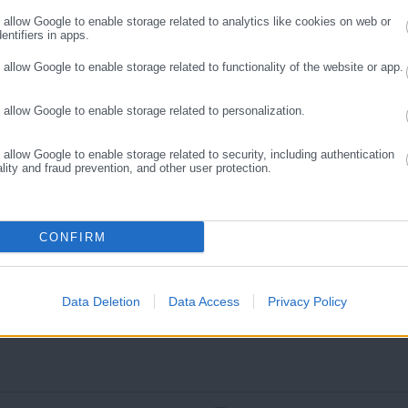
ς και, κυρίως, πολίτες που ενδιαφέρονται για τοπικά, εργασιακά,
o allow Google to enable storage related to analytics like cookies on web or
ά και για γενικότερα θέματα της επικαιρότητας.
entifiers in apps.
o allow Google to enable storage related to functionality of the website or app.
o allow Google to enable storage related to personalization.
o allow Google to enable storage related to security, including authentication
ality and fraud prevention, and other user protection.
CONFIRM
.08.2026 | 16:29
06.08.2026 | 14:26
ελέτη-σοκ για τους
Προσλήψεις 458 ατόμων σ
ήμους: “Ωρολογιακή
Δήμους
Data Deletion
Data Access
Privacy Policy
όμβα” υποστελέχωση &
ρηματοδοτικό έλλειμμα