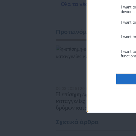
Όλα τα νέα
της Αυτοδιοίκησης, επιχειρηματίε
I want t
ασφαλιστικά αλλ
device id
I want t
Προτεινόμενα άρθρα
I want t
I want t
function
06.08.2026 | 20:59
06
Η επίσημη εφαρμογή για
Μ
καταγγελίες κατάληψης
Δ
δρόμων και πεζοδρομίων
β
χ
Σχετικά άρθρα