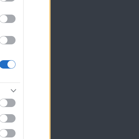
ίκησης,
ης