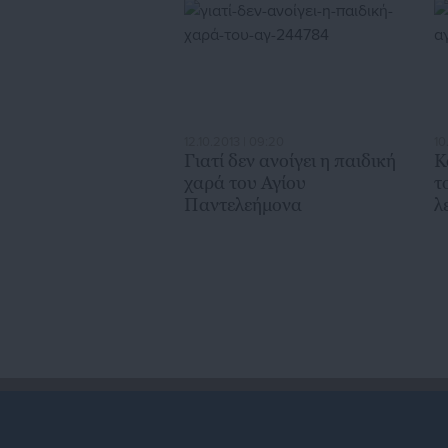
12.10.2013 | 09:20
10
Γιατί δεν ανοίγει η παιδική
Κ
χαρά του Αγίου
τ
Παντελεήμονα
λ