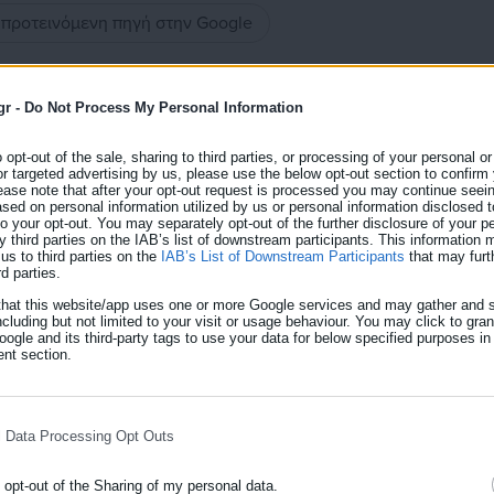
ς προτεινόμενη πηγή στην Google
έας παιδικής χαράς στην πλατεία του
Αγ. Παντελεήμονα Αχαρνών
.
gr -
Do Not Process My Personal Information
 κατά τη συνεδρίασή του την Πέμπτη ενέκρινε τη μελέτη
ής χαράς στην πλατεία, ώστε να προχωρήσει άμεσα η δημοπράτησ
o opt-out of the sale, sharing to third parties, or processing of your personal or
or targeted advertising by us, please use the below opt-out section to confirm
ease note that after your opt-out request is processed you may continue seein
ed on personal information utilized by us or personal information disclosed to
αίσιο της γενικής ανάπλασης της πλατείας, η οποία βασίζεται
 to your opt-out. You may separately opt-out of the further disclosure of your p
y third parties on the IAB’s list of downstream participants. This information
ας της κυρίας
us to third parties on the
IAB’s List of Downstream Participants
that may furt
Τίνας Μπιρμπίλη
rd parties.
δικής χαράς να γίνει πίσω από την εκκλησία, σε διαφορετικό
that this website/app uses one or more Google services and may gather and s
ncluding but not limited to your visit or usage behaviour. You may click to gra
 θα παραμείνει κλειστή.
ogle and its third-party tags to use your data for below specified purposes in
nt section.
μος θα ρίξει τα κάγκελα της παλαιάς παιδικής χαράς -η οποία
διαμορφώσει τον χώρο ως ανοιχτό τμήμα της πλατείας του Αγ.
l Data Processing Opt Outs
o opt-out of the Sharing of my personal data.