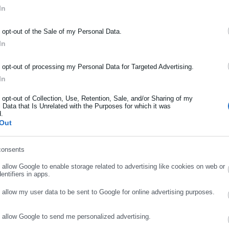
In
ΡΑΦΗ NEWSLETTER
o opt-out of the Sale of my Personal Data.
ωθείτε πρώτοι για ειδήσεις και θέματα από το χώρο της Αυτοδιο
In
μόσιας διοίκησης, της εργασίας, της ασφάλισης αλλά και γενικότερ
ρότητας από την Ελλάδα και όλο τον κόσμο!
o opt-out of processing my Personal Data for Targeted Advertising.
In
ήρωσε όνομα
o opt-out of Collection, Use, Retention, Sale, and/or Sharing of my
 Data that Is Unrelated with the Purposes for which it was
Aftodioikisi News
d.
ήρωσε επώνυμο
Out
αδικτυακή πύλη για τους ΟΤΑ, το Δημόσιο και την Εργασία στην Ελλάδα,
008 ως πηγή έγκυρης και συνεχούς ροής ενημέρωσης με ειδήσεις και
consents
ης, της Δημόσιας Διοίκησης, της Εργασίας, της Ασφάλισης αλλά και
Περισσότερα
ρωσε email
λλάδα και όλο τον κόσμο. Τον Μάιο του 2010, μόλις δύο χρόνια μετά
o allow Google to enable storage related to advertising like cookies on web or
entifiers in apps.
μήθηκε με το δημοσιογραφικό Βραβείο Μπότση. Παράλληλα, αποτελεί
Σ ΑΘΗΝΑΙΩΝ,
ΠΑΙΔΙΚΗ ΧΑΡΑ
ύ πολιτικών, αιρετών της Αυτοδιοίκησης αλλά και επιχειρηματιών με
o allow my user data to be sent to Google for online advertising purposes.
νους στο δημόσιο και ιδιωτικό τομέα, ενώ λειτουργεί ως δίαυλος
νωνίας μεταξύ της Περιφέρειας και του Κέντρου. Καθημερινά δέχεται
o allow Google to send me personalized advertising.
ΣΥΝΕΧΙΣΤΕ ΣΤΟ WEBSITE
ΕΓΓΡΑΦΗ
 εργαζόμενους στο δημόσιο και ιδιωτικό τομέα, πολιτικούς, αιρετούς