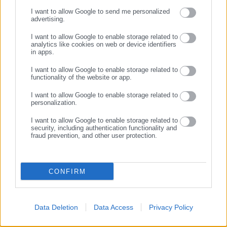
ΣΥΝΕΧΙΣΤΕ ΣΤΟ WEBSITE
I want to allow Google to send me personalized
07.08.2026 | 07:20
06.08.2026 | 20:59
advertising.
ΕΓΓΡΑΦΗ
Πόθεν Έσχες: Τι δηλώνει ο
Η επίσημη εφαρμογή για
Δήμαρχος Αμφιλοχίας
καταγγελίες κατάληψης
I want to allow Google to enable storage related to
analytics like cookies on web or device identifiers
δρόμων και πεζοδρομίων
in apps.
Σχετικά άρθρα
I want to allow Google to enable storage related to
functionality of the website or app.
I want to allow Google to enable storage related to
personalization.
I want to allow Google to enable storage related to
security, including authentication functionality and
fraud prevention, and other user protection.
04.01.2016 | 07:40
03.01.2016 | 20:02
Τι περιμένει τους δημοσίους
Απαγορεύτηκε ο απόπλους
CONFIRM
υπαλλήλους το 2016
του «Βιτσέντζος Κορνάρος»
Data Deletion
Data Access
Privacy Policy