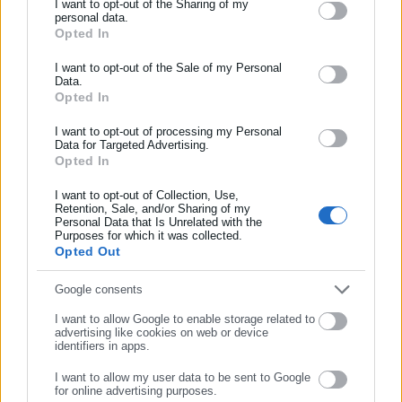
I want to opt-out of the Sharing of my
και συνεχούς ροής ενημέρωσης με ειδήσεις και θέματα από
personal data.
Opted In
ΕΓΓΡΑΦΗ NEWSLETTER
το χώρο της Αυτοδιοίκησης, της Δημόσιας Διοίκησης, της
Εργασίας, της Ασφάλισης αλλά και γενικότερης
Περισσότερα
Ενημερωθείτε πρώτοι για ειδήσεις και θέματα από το χώρο της
I want to opt-out of the Sale of my Personal
επικαιρότητας από την Ελλάδα και όλο τον κόσμο. Τον Μάιο
Data.
Αυτοδιοίκησης, της δημόσιας διοίκησης, της εργασίας, της
Opted In
του 2010, μόλις δύο χρόνια μετά την έναρξη της λειτουργίας
Tags:
ασφάλισης αλλά και γενικότερης επικαιρότητας από την Ελλάδα
ΑΣΤΕΡΑΣ,
ΠΩΛΗΣΗ,
ΤΑΙΠΕΔ
της τιμήθηκε με το δημοσιογραφικό Βραβείο Μπότση.
και όλο τον κόσμο!
I want to opt-out of processing my Personal
Παράλληλα, αποτελεί κόμβο αμφίδρομης επικοινωνίας
Data for Targeted Advertising.
Opted In
Συμπλήρωσε όνομα
μεταξύ πολιτικών, αιρετών της Αυτοδιοίκησης αλλά και
Τελευταία νέα
Δημοφιλή
επιχειρηματιών με τους πολίτες και τους εργαζόμενους στο
I want to opt-out of Collection, Use,
Όλα τα νέα
δημόσιο και ιδιωτικό τομέα, ενώ λειτουργεί ως δίαυλος
Retention, Sale, and/or Sharing of my
Personal Data that Is Unrelated with the
διαδραστικής ενημέρωσης και επικοινωνίας μεταξύ της
Συμπλήρωσε επώνυμο
Purposes for which it was collected.
Περιφέρειας και του Κέντρου. Καθημερινά δέχεται
Opted Out
εκατοντάδες χιλιάδες επισκέψεις από εργαζόμενους στο
Προτεινόμενα άρθρα
δημόσιο και ιδιωτικό τομέα, πολιτικούς, αιρετούς της
Συμπλήρωσε email
Google consents
Αυτοδιοίκησης, επιχειρηματίες και, κυρίως, πολίτες που
I want to allow Google to enable storage related to
ενδιαφέρονται για τοπικά, εργασιακά, ασφαλιστικά αλλά και
advertising like cookies on web or device
identifiers in apps.
για γενικότερα θέματα της επικαιρότητας.
I want to allow my user data to be sent to Google
for online advertising purposes.