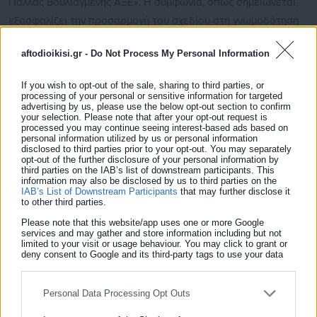
Παλλάς Βουλιαγμένης ΑΞΕ». Η συμφωνία, όπως σημειώνεται,
εξασφαλίζει την προσαρμογή του σχεδίου στη γνωμοδότηση
του Συμβουλίου της Επικρατείας (ΠΕ28/2015) και διατηρεί το
aftodioikisi.gr -
Do Not Process My Personal Information
ίδιο τίμημα, ύψους 400 εκατ. ευρώ.
If you wish to opt-out of the sale, sharing to third parties, or
processing of your personal or sensitive information for targeted
advertising by us, please use the below opt-out section to confirm
your selection. Please note that after your opt-out request is
processed you may continue seeing interest-based ads based on
personal information utilized by us or personal information
disclosed to third parties prior to your opt-out. You may separately
opt-out of the further disclosure of your personal information by
third parties on the IAB’s list of downstream participants. This
information may also be disclosed by us to third parties on the
IAB’s List of Downstream Participants
that may further disclose it
to other third parties.
Please note that this website/app uses one or more Google
services and may gather and store information including but not
limited to your visit or usage behaviour. You may click to grant or
deny consent to Google and its third-party tags to use your data
Aftodioikisi News
for below specified purposes in below Google consent section.
Η aftodioikisi.gr είναι η βασική Διαδικτυακή πύλη για τους
Personal Data Processing Opt Outs
ΟΤΑ, το Δημόσιο και την Εργασία στην Ελλάδα,
λειτουργώντας από τον Απρίλιο του 2008 ως πηγή έγκυρης