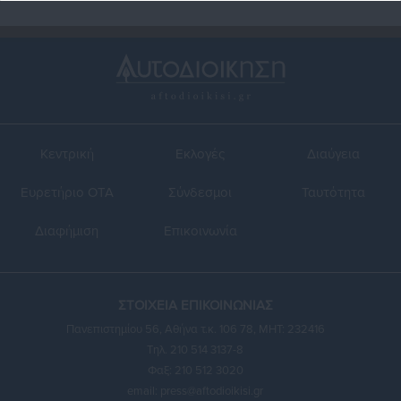
Κεντρική
Εκλογές
Διαύγεια
Ευρετήριο ΟΤΑ
Σύνδεσμοι
Ταυτότητα
Διαφήμιση
Επικοινωνία
ΣΤΟΙΧΕΙΑ ΕΠΙΚΟΙΝΩΝΙΑΣ
Πανεπιστημίου 56, Αθήνα τ.κ. 106 78, ΜΗΤ: 232416
Τηλ. 210 514 3137-8
Φαξ: 210 512 3020
email:
press@aftodioikisi.gr