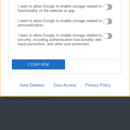
I want to allow Google to enable storage related to
Τονίζεται ότι, τα ΚΔΑΠ κατά τη διάρκεια της σχολικής χρονιάς
functionality of the website or app.
λειτουργούν, τις απογευματινές ώρες. Κατά τους
I want to allow Google to enable storage related to
personalization.
καλοκαιρινούς μήνες, με το κλείσιμο των σχολείων, από τον
Ιούνιο έως και την 31η Ιουλίου, τα ΚΔΑΠ θα απασχολούν τα
I want to allow Google to enable storage related to
security, including authentication functionality and
παιδιά, πρωινές ώρες, από Δευτέρα έως Παρασκευή. Το
fraud prevention, and other user protection.
Πρόγραμμα υλοποιείται με εποπτεύοντα Ενδιάμεσο
Διαχειριστικό Φορέα την Ελληνική Εταιρία Τοπικής Ανάπτυξης
και Αυτοδιοίκησης (ΕΕΤΑΑ) και χρηματοδοτείται από το ΕΣΠΑ.
CONFIRM
Για περισσότερες πληροφορίες και διευκρινήσεις οι
ενδιαφερόμενοι μπορούν να απευθύνονται στα τηλέφωνα
Data Deletion
Data Access
Privacy Policy
επικοινωνίας της ΚΕΔΑ:2168002441-42 και του Εργοταξίου:
2132006744-2132006467″