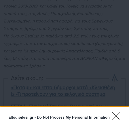
χρονιά 2018-2019, και καλεί του Γονείς να εγγράψουν τα
παιδιά τους, στις Δομές Προσχολικής Εκπαίδευσης.
Συγκεκριμένα, η πρόσκληση αφορά, για τους Βρεφικούς
Σταθμούς, βρέφη από 2 μηνών έως 2,5 ετών, για τους
Παιδικούς Σταθμούς, παιδάκια από 2,5 ετών έως την ηλικία
εγγραφής τους στην υποχρεωτική εκπαίδευση (Νηπιαγωγείο),
και για τα Κέντρα Δημιουργικής Απασχόλησης, Παιδιά από 5
έως 12 ετών, στα οποία προσφέρονται ΔΩΡΕΑΝ αθλητικές και
πολιτιστικές δράσεις.
Δείτε ακόμη:
«Ποτάμι» και επτά δήμαρχοι κατά «Κλεισθένη
Ι» -Τι προτείνουν για το εκλογικό σύστημα
ΕΕΤΑΑ -Παιδικοί Σταθμοί: Ρεκόρ αιτήσεων
-Πότε βγαίνουν τα αποτελέσματα
aftodioikisi.gr -
Do Not Process My Personal Information