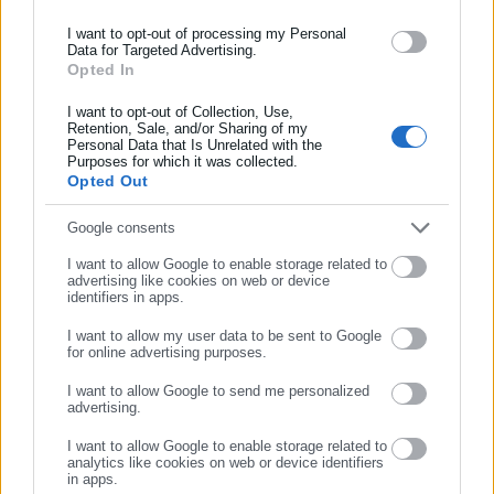
• Εργαζόμενες στον ιδιωτικό τομέα
ασφάλισης αλλά και γενικότερης επικαιρότητας από την Ελλάδα
και όλο τον κόσμο!
• Ελεύθερες επαγγελματίες, αυτοαπασχολούμενες
I want to opt-out of processing my Personal
Data for Targeted Advertising.
• Άνεργες με κάρτα ανεργίας σε ισχύ
Opted In
Συμπλήρωσε όνομα
• Αγρότισσες (άμεσα ασφαλισμένες όχι μέσω συζύγου)
I want to opt-out of Collection, Use,
• και πατέρες εφόσον έχουν την αποκλειστική επιμέλεια των
Retention, Sale, and/or Sharing of my
Personal Data that Is Unrelated with the
παιδιών τους (αντίγραφο δικαστικής απόφασης)
Συμπλήρωσε επώνυμο
Purposes for which it was collected.
Opted Out
Συμπλήρωσε email
Google consents
ΚΑΙ ΓΙΑ ΟΛΕΣ ΤΙΣ ΜΗΤΕΡΕΣ ΥΠΟΧΡΕΩΤΙΚΑ:
I want to allow Google to enable storage related to
advertising like cookies on web or device
ΔΙΚΑΙΟΛΟΓΗΤΙΚΑ
identifiers in apps.
• Φωτοτυπία ταυτότητας μητέρας/ Διαβατήριο
I want to allow my user data to be sent to Google
• ΑΜΚΑ μητέρας και παιδιού
for online advertising purposes.
ΣΥΝΕΧΙΣΤΕ ΣΤΟ WEBSITE
• ΑΜΚΑ πατέρα
I want to allow Google to send me personalized
• Πιστοποιητικό οικογενειακής κατάστασης
advertising.
ΕΓΓΡΑΦΗ
• Εκκαθαριστικό 2017
I want to allow Google to enable storage related to
• Κωδικοί Πρόσβασης στην Γενική Γραμματεία Δημοσίων
analytics like cookies on web or device identifiers
in apps.
Εσόδων (taxisnet) για υποβολή της αίτησης ηλεκτρονικά