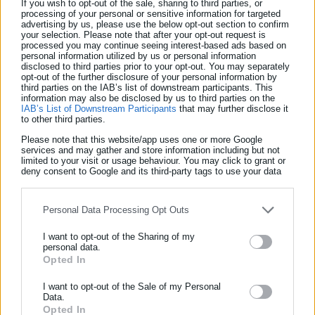
If you wish to opt-out of the sale, sharing to third parties, or
Ο Δήμος, ενημερώνει όλους τους ενδιαφερόμενους Γονείς ότι,
processing of your personal or sensitive information for targeted
advertising by us, please use the below opt-out section to confirm
δημοσιεύτηκε στις 14/06/2018 η Πρόσκληση Εκδήλωσης
your selection. Please note that after your opt-out request is
processed you may continue seeing interest-based ads based on
Ενδιαφέροντος για τους Βρεφικούς και Παιδικούς Σταθμούς
personal information utilized by us or personal information
disclosed to third parties prior to your opt-out. You may separately
και τα Κέντρα Δημιουργικής Απασχόλησης Παιδιών. Κατά
opt-out of the further disclosure of your personal information by
συνέπεια, οι αιτήσεις για τους Βρεφικούς Σταθμούς και τα
third parties on the IAB’s list of downstream participants. This
information may also be disclosed by us to third parties on the
ΚΔΑΠ μπορούν να κατατίθενται στα Γραφεία της
IAB’s List of Downstream Participants
that may further disclose it
to other third parties.
Κοινωφελούς Επιχείρησης του Δήμου Ασπροπύργου, (Αγίου
Please note that this website/app uses one or more Google
Ιωάννη Στεφάνη 7, Ασπρόπυργος), ενώ για τους Παιδικούς
services and may gather and store information including but not
Σταθμούς, στο Εργοτάξιο του Δήμου Ασπροπύργου, στον 1ο
limited to your visit or usage behaviour. You may click to grant or
deny consent to Google and its third-party tags to use your data
όροφο, στη Διεύθυνση Παιδείας, (Αλησμονήτων Πατρίδων 29),
for below specified purposes in below Google consent section.
από Δευτέρα έως Παρασκευή, από τις 9:00 έως τις 19:00. Οι
Personal Data Processing Opt Outs
Γονείς που ενδιαφέρονται να εγγράψουν τα Παιδιά τους,
πρέπει να πληρούν τις προϋποθέσεις συμμετοχής και να
I want to opt-out of the Sharing of my
personal data.
προσκομίσουν τα παρακάτω Δικαιολογητικά, έως τις 2 Ιουλίου
Opted In
ΕΓΓΡΑΦΗ NEWSLETTER
2018.
Ενημερωθείτε πρώτοι για ειδήσεις και θέματα από το χώρο της
I want to opt-out of the Sale of my Personal
Data.
Προϋποθέσεις Συμμετοχής:
Αυτοδιοίκησης, της δημόσιας διοίκησης, της εργασίας, της
Opted In