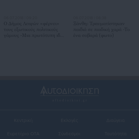
06.07.2018 | 09:20
06.07.2018 | 08:38
Ο Δήμος Λειψών «φέρνει»
Ξάνθη: Τραυματίστηκαν
τους εξωτικούς πολιτικούς
παιδιά σε παιδική χαρά -Το
γάμους -Μια πρωτότυπη ιδέα
ένα σοβαρά (φωτο)
στο νησί
Κεντρική
Εκλογές
Διαύγεια
Ευρετήριο ΟΤΑ
Σύνδεσμοι
Ταυτότητα