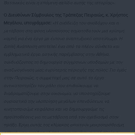
Βοτανικός είναι η επόμενη σελίδα αυτής της ιστορίας».
Ο Διευθύνων Σύμβουλος της Τράπεζας Πειραιώς, κ. Χρήστος
Μεγάλου, υπογράμμισε:
«Η ανάδειξη του αναδόχου και η
μετάβαση στη φάση υλοποίησης σηματοδοτούν μια κρίσιμη
καμπή για ένα έργο με έντονο αναπτυξιακό αποτύπωμα. Η
Διπλή Ανάπλαση αποτελεί ένα από τα πλέον σύνθετα και
εμβληματικά έργα αστικής παρέμβασης στην Αθήνα,
συνδυάζοντας τη δημιουργία σύγχρονων υποδομών με την
αναζωογόνηση μιας ευρύτερης περιοχής της πόλης. Για εμάς
στην Πειραιώς, η συμμετοχή μας σε αυτό το έργο
αντικατοπτρίζει τον ρόλο που επιδιώκουμε να
διαδραματίζουμε στην οικονομία: να υποστηρίζουμε
ουσιαστικά την υλοποίηση μεγάλων επενδύσεων, να
κινητοποιούμε κεφάλαια και να δημιουργούμε τις
προϋποθέσεις για τη μετάβαση από τον σχεδιασμό στην
πράξη. Έργα αυτής της κλίμακας απαιτούν μακροπρόθεσμη
οπτική, χρηματοδοτική επάρκεια και ένα ισχυρό πλαίσιο