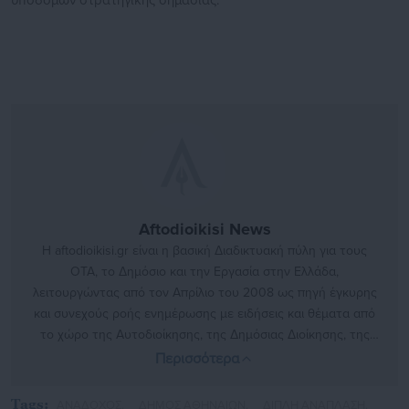
υποδομών στρατηγικής σημασίας.
Aftodioikisi News
Η aftodioikisi.gr είναι η βασική Διαδικτυακή πύλη για τους
ΟΤΑ, το Δημόσιο και την Εργασία στην Ελλάδα,
λειτουργώντας από τον Απρίλιο του 2008 ως πηγή έγκυρης
και συνεχούς ροής ενημέρωσης με ειδήσεις και θέματα από
το χώρο της Αυτοδιοίκησης, της Δημόσιας Διοίκησης, της
Εργασίας, της Ασφάλισης αλλά και γενικότερης
Περισσότερα
επικαιρότητας από την Ελλάδα και όλο τον κόσμο. Τον Μάιο
του 2010, μόλις δύο χρόνια μετά την έναρξη της λειτουργίας
Tags:
ΑΝΑΔΟΧΟΣ,
ΔΗΜΟΣ ΑΘΗΝΑΙΩΝ,
ΔΙΠΛΗ ΑΝΑΠΛΑΣΗ,