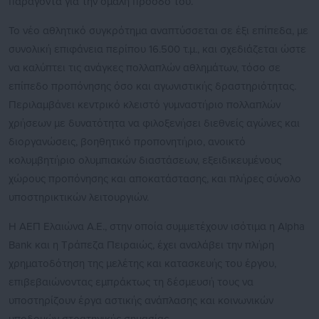
παράγοντα για την ομαλή πρόοδό του.
Το νέο αθλητικό συγκρότημα αναπτύσσεται σε έξι επίπεδα, με
συνολική επιφάνεια περίπου 16.500 τ.μ., και σχεδιάζεται ώστε
να καλύπτει τις ανάγκες πολλαπλών αθλημάτων, τόσο σε
επίπεδο προπόνησης όσο και αγωνιστικής δραστηριότητας.
Περιλαμβάνει κεντρικό κλειστό γυμναστήριο πολλαπλών
χρήσεων με δυνατότητα να φιλοξενήσει διεθνείς αγώνες και
διοργανώσεις, βοηθητικό προπονητήριο, ανοικτό
κολυμβητήριο ολυμπιακών διαστάσεων, εξειδικευμένους
χώρους προπόνησης και αποκατάστασης, και πλήρες σύνολο
υποστηρικτικών λειτουργιών.
Η ΑΕΠ Ελαιώνα Α.Ε., στην οποία συμμετέχουν ισότιμα η Alpha
Bank και η Τράπεζα Πειραιώς, έχει αναλάβει την πλήρη
χρηματοδότηση της μελέτης και κατασκευής του έργου,
επιβεβαιώνοντας εμπράκτως τη δέσμευσή τους να
υποστηρίζουν έργα αστικής ανάπλασης και κοινωνικών