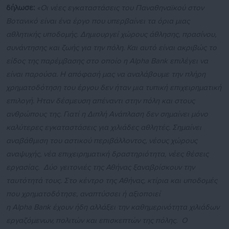
δήλωσε:
«Οι νέες εγκαταστάσεις του Παναθηναϊκού στον
Βοτανικό είναι ένα έργο που υπερβαίνει τα όρια μιας
αθλητικής υποδομής. Δημιουργεί χώρους άθλησης, πρασίνου,
συνάντησης και ζωής για την πόλη. Και αυτό είναι ακριβώς το
είδος της παρέμβασης στο οποίο η Alpha Bank επιλέγει να
είναι παρούσα. Η απόφασή μας να αναλάβουμε την πλήρη
χρηματοδότηση του έργου δεν ήταν μια τυπική επιχειρηματική
επιλογή. Ήταν δέσμευση απέναντι στην πόλη και στους
ανθρώπους της. Γιατί η Διπλή Ανάπλαση δεν σημαίνει μόνο
καλύτερες εγκαταστάσεις για χιλιάδες αθλητές. Σημαίνει
αναβάθμιση του αστικού περιβάλλοντος, νέους χώρους
αναψυχής, νέα επιχειρηματική δραστηριότητα, νέες θέσεις
εργασίας. Δύο γειτονιές της Αθήνας ξαναβρίσκουν την
ταυτότητά τους. Στο κέντρο της Αθήνας, κτίρια και υποδομές
που χρηματοδότησε, αναπτύσσει ή αξιοποιεί
η
Alpha
Bank
έχουν ήδη αλλάξει την καθημερινότητα χιλιάδων
εργαζόμενων, πολιτών και επισκεπτών της πόλης. Ο