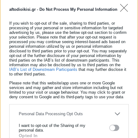
συνεργασίας μεταξύ δημόσιου και ιδιωτικού τομέα.
aftodioikisi.gr -
Do Not Process My Personal Information
Ταυτόχρονα, επενδύσεις σε σύγχρονες αθλητικές και
κοινωνικές υποδομές λειτουργούν ως καταλύτης για την
If you wish to opt-out of the sale, sharing to third parties, or
processing of your personal or sensitive information for targeted
τοπική οικονομία, ενισχύοντας τη δημιουργία θέσεων
advertising by us, please use the below opt-out section to confirm
your selection. Please note that after your opt-out request is
εργασίας, την επιχειρηματική δραστηριότητα και τη συνολική
processed you may continue seeing interest-based ads based on
αναβάθμιση του αστικού περιβάλλοντος. Μέσα από τη
personal information utilized by us or personal information
disclosed to third parties prior to your opt-out. You may separately
συστηματική στήριξη τέτοιων έργων, συμβάλλουμε στη
opt-out of the further disclosure of your personal information by
third parties on the IAB’s list of downstream participants. This
διαμόρφωση ενός πιο ανθεκτικού και βιώσιμου αναπτυξιακού
information may also be disclosed by us to third parties on the
μοντέλου, με απτά οφέλη για την κοινωνία και την οικονομία».
IAB’s List of Downstream Participants
that may further disclose it
to other third parties.
Ο Πρόεδρος του Ερασιτέχνη Παναθηναϊκού Αθλητικού Ομίλου,
Please note that this website/app uses one or more Google
services and may gather and store information including but not
κ. Δημήτρης Βρανόπουλος, σημείωσε:
«Ο Βοτανικός έχει
limited to your visit or usage behaviour. You may click to grant or
deny consent to Google and its third-party tags to use your data
αρχίσει να παίρνει την Παναθηναϊκή μορφή που όλοι
for below specified purposes in below Google consent section.
ονειρευόμαστε, και η περιοχή παίρνει το Πράσινο χρώμα. Το
Personal Data Processing Opt Outs
ποδοσφαιρικό γήπεδο έχει πάρει πλέον σάρκα και οστά, και η
ανάδειξη του Αναδόχου σηματοδοτεί και την έναρξη των
I want to opt-out of the Sharing of my
εργασιών των εγκαταστάσεων της “Μάνας του Λόχου”. Ο
personal data.
Opted In
ΕΓΓΡΑΦΗ NEWSLETTER