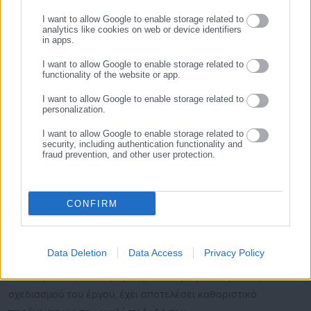
ΕΓΓΡΑΦΗ
I want to allow Google to enable storage related to
Η ανάδειξη του αναδόχου σηματοδοτεί την έναρξη της φάσης
analytics like cookies on web or device identifiers
in apps.
υλοποίησης ενός έργου που φιλοδοξεί να αποτελέσει σημείο
αναφοράς για τον ελληνικό αθλητισμό και σημαντικό καταλύτη
I want to allow Google to enable storage related to
functionality of the website or app.
για την αναβάθμιση της ευρύτερης περιοχής του Βοτανικού.
I want to allow Google to enable storage related to
personalization.
I want to allow Google to enable storage related to
security, including authentication functionality and
Το έργο εντάσσεται στο πλαίσιο της Διπλής Ανάπλασης, μιας
fraud prevention, and other user protection.
από τις σημαντικότερες παρεμβάσεις αστικής αναγέννησης
στην Αθήνα, με στόχο τη δημιουργία δύο σύγχρονων
μητροπολιτικών πόλων αθλητισμού, αναψυχής και πολιτισμού
CONFIRM
στον Βοτανικό και στην περιοχή της Λεωφόρου Αλεξάνδρας.
Η εποικοδομητική συνεργασία του Δήμου Αθηναίων, της ΑΕΠ
Data Deletion
Data Access
Privacy Policy
Ελαιώνα, του Παναθηναϊκού Αθλητικού Ομίλου και της ΠΑΕ
Παναθηναϊκός, σε όλη τη διάρκεια της προετοιμασίας και του
σχεδιασμού του έργου, έχει αποτελέσει καθοριστικό