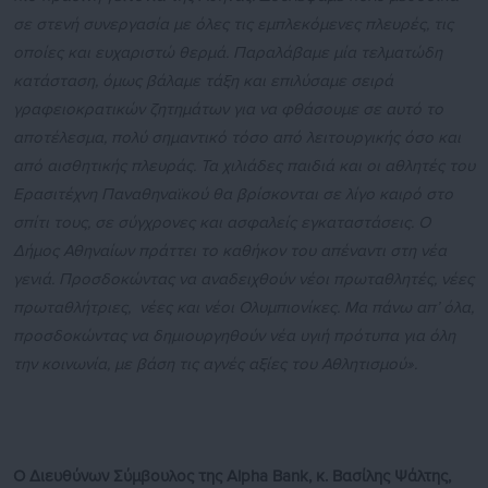
σε στενή συνεργασία με όλες τις εμπλεκόμενες πλευρές, τις
οποίες και ευχαριστώ θερμά. Παραλάβαμε μία τελματώδη
κατάσταση, όμως βάλαμε τάξη και επιλύσαμε σειρά
γραφειοκρατικών ζητημάτων για να φθάσουμε σε αυτό το
αποτέλεσμα, πολύ σημαντικό τόσο από λειτουργικής όσο και
από αισθητικής πλευράς.
Τα χιλιάδες παιδιά και οι αθλητές του
Ερασιτέχνη Παναθηναϊκού θα βρίσκονται σε λίγο καιρό στο
σπίτι τους, σε σύγχρονες και ασφαλείς εγκαταστάσεις.
Ο
Δήμος Αθηναίων πράττει το καθήκον του απέναντι στη νέα
γενιά. Προσδοκώντας να αναδειχθούν νέοι πρωταθλητές, νέες
πρωταθλήτριες, νέες και νέοι Ολυμπιονίκες. Μα πάνω απ’ όλα,
προσδοκώντας να δημιουργηθούν νέα υγιή πρότυπα για όλη
την κοινωνία, με βάση τις αγνές αξίες του Αθλητισμού
».
Ο Διευθύνων Σύμβουλος της Alpha Bank, κ. Βασίλης Ψάλτης,