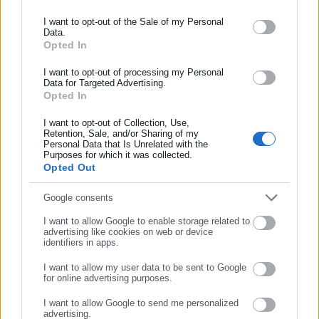
σύλλογος οραματίζεται το μέλλον του κάτω από την σκιά της
Ακρόπολης, και με όπλο τις νέες, σύγχρονες εγκαταστάσεις
Ενημερωθείτε πρώτοι για ειδήσεις και θέματα από το χώρο της
I want to opt-out of the Sale of my Personal
Data.
Αυτοδιοίκησης, της δημόσιας διοίκησης, της εργασίας, της
του θα αρχίσει να γράφει τις επόμενες χρυσές σελίδες της
Opted In
ασφάλισης αλλά και γενικότερης επικαιρότητας από την Ελλάδα
Ιστορίας του».
και όλο τον κόσμο!
I want to opt-out of processing my Personal
Data for Targeted Advertising.
Δείτε ακόμη:
Opted In
Συμπλήρωσε όνομα
Δήμαρχος καταγγέλλει αντιπολίτευση που
I want to opt-out of Collection, Use,
"πακέτωσε" Λευκές Νύχτες για "ανεξήγητη
Retention, Sale, and/or Sharing of my
στάση"
Personal Data that Is Unrelated with the
Συμπλήρωσε επώνυμο
Purposes for which it was collected.
Opted Out
Μαίνεται & εκτός του Δ.Σ. της ΚΕΔΕ ο
"πόλεμος" Δούκα-Κυρίζογλου επ' αφορμή του
Συμπλήρωσε email
Google consents
εκλογικού νόμου
I want to allow Google to enable storage related to
advertising like cookies on web or device
identifiers in apps.
I want to allow my user data to be sent to Google
for online advertising purposes.
ΣΥΝΕΧΙΣΤΕ ΣΤΟ WEBSITE
I want to allow Google to send me personalized
advertising.
Ένα νέο αθλητικό τοπόσημο για την Αθήνα