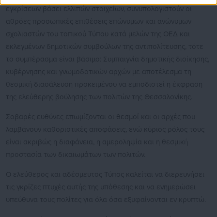
εγκρίσεων βάσει ελλιπών στοιχείων, συνυπολογιστούν οι
αθρόες προσωπικές επιθέσεις επώνυμων και ανώνυμων
σχολιαστών του τοπικού Τύπου κατά μελών της ΟΕΔ και
εκλεγμένων δημοτικών συμβούλων της αντιπολίτευσης, τότε
το συμπέρασμα είναι βάσιμο: Συμπαιγνία δημοτικής διοίκησης,
κυβέρνησης και γνωμοδοτικών αρχών με αποτέλεσμα τη
θεσμική διασάλευση προκειμένου να εμποδιστεί η έκφραση
της ελεύθερης βούλησης των πολιτών της Θεσσαλονίκης.
Σοβαρές ευθύνες επωμίζονται οι θεσμοί και οι αρχές που
λαμβάνουν καθοριστικές αποφάσεις, ενώ κύριος ρόλος τους
είναι ακριβώς η διαφάνεια, η αμεροληψία και η θεσμική
προστασία των δικαιωμάτων των πολιτών.
Ο ελεύθερος και αδέσμευτος Τύπος καλείται να διερευνήσει
τις γκρίζες πτυχές αυτής της υπόθεσης και να ενημερώσει
υπεύθυνα τους πολίτες για όλα όσα εξυφαίνονται εν κρυπτώ.