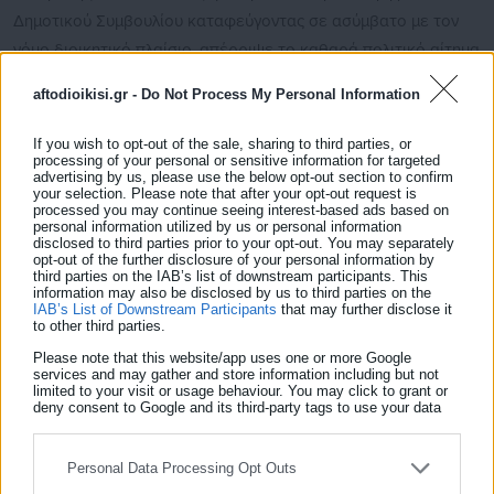
Δημοτικού Συμβουλίου καταφεύγοντας σε ασύμβατο με τον
νόμο διοικητικό πλαίσιο, απέρριψε το καθαρά πολιτικό αίτημα
για δημοψήφισμα ζητώντας από τους Δημοτικούς Συμβούλους
aftodioikisi.gr -
Do Not Process My Personal Information
όχι να ψηφίσουν επί εισήγησης αλλά να εκφράσουν νομική
κρίση περί ‘των νομίμων προϋποθέσεων’ των αιτημάτων των
If you wish to opt-out of the sale, sharing to third parties, or
processing of your personal or sensitive information for targeted
δημοτών, χωρίς να έχουν δει αυτά τα αιτήματα ούτε εξ όψεως!
advertising by us, please use the below opt-out section to confirm
Ο Υπουργός κ. Σκέρτσος χαρακτηρίζοντας το δημοψήφισμα
your selection. Please note that after your opt-out request is
processed you may continue seeing interest-based ads based on
«εκτός θέματος και πολιτικά εκ του πονηρού» (8/3/26) έδωσε
personal information utilized by us or personal information
disclosed to third parties prior to your opt-out. You may separately
την κυβερνητική ‘γραμμή’ και η πειθήνια διοίκηση του Δ.Θ.
opt-out of the further disclosure of your personal information by
third parties on the IAB’s list of downstream participants. This
έσπευσε να την εφαρμόσει!
information may also be disclosed by us to third parties on the
IAB’s List of Downstream Participants
that may further disclose it
Δείτε ακόμη:
to other third parties.
Please note that this website/app uses one or more Google
Την προσοχή των πολιτών εφιστά ο Δήμος
services and may gather and store information including but not
Αμαρουσίου: «Σοβαρές καταγγελίες για
limited to your visit or usage behaviour. You may click to grant or
deny consent to Google and its third-party tags to use your data
οργανωμένες απόπειρες απάτης»
for below specified purposes in below Google consent section.
"Καρφί" Βορίδη κατά Σκέρτσου: "Να μην κάνει
Personal Data Processing Opt Outs
αφ' υψηλού κριτική σε εμάς που διεκδικούμε