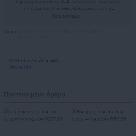
δημοσιογραφία από το 2025 καλύπτοντας θέματα που
άπτονται του Υπουργείου Εσωτερικών και της
αυτοδιοίκησης. Στο παρελθόν έχει αρθρογραφήσει σε
Περισσότερα
φοιτητικές και τοπικές ιστοσελίδες, όπως και στην
Εφημερίδα «ΕΣΤΙΑ»
https://www.instagram.com/mixalis_kott/
Tags:
ΑΝΑΠΛΑΣΗ,
ΔΕΘ,
ΔΗΜΟΣ ΘΕΣΣΑΛΟΝΙΚΗΣ,
ΔΗΜΟΨΗΦΙΣΜΑ
Τελευταία νέα
Δημοφιλή
Όλα τα νέα
Προτεινόμενα άρθρα