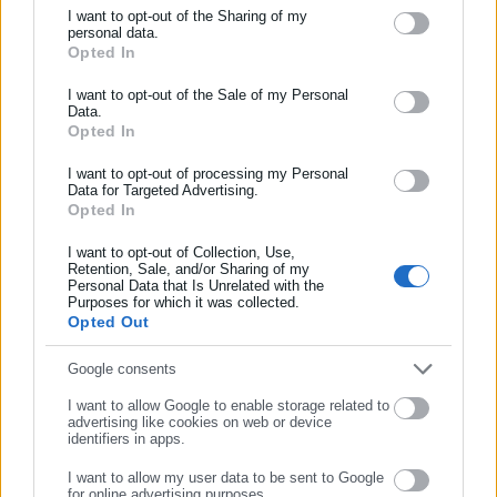
την ψήφο"
I want to opt-out of the Sharing of my
personal data.
Opted In
ΕΓΓΡΑΦΗ NEWSLETTER
Ενημερωθείτε πρώτοι για ειδήσεις και θέματα από το χώρο της
I want to opt-out of the Sale of my Personal
Data.
Αυτοδιοίκησης, της δημόσιας διοίκησης, της εργασίας, της
Opted In
ασφάλισης αλλά και γενικότερης επικαιρότητας από την Ελλάδα
Η καταπάτηση των θεσμών, ο εμπαιγμός και η περιφρόνηση
και όλο τον κόσμο!
I want to opt-out of processing my Personal
Data for Targeted Advertising.
της βούλησης χιλιάδων δημοτών, έχει, όμως, συνέχεια.
Opted In
Συμπλήρωσε όνομα
Η ΟΕΔ προκειμένου να υπερασπιστεί τα θεσμικά δικαιώματα
I want to opt-out of Collection, Use,
Retention, Sale, and/or Sharing of my
των δημοτών, κατέθεσε νομίμως προσφυγή για ακύρωση της
Personal Data that Is Unrelated with the
Συμπλήρωσε επώνυμο
παράτυπης απόφασης στην Αποκεντρωμένη Διοίκηση (ΑΔΜΘ)
Purposes for which it was collected.
Opted Out
(9/4/26).
Συμπλήρωσε email
Google consents
Σύμφωνα με τον 4555/2018 η διοίκηση του δήμου, ενώ όφειλε
να προσκομίσει στην ΑΔΜΘ τα στοιχεία που της ζητήθηκαν
I want to allow Google to enable storage related to
advertising like cookies on web or device
εγκαίρως (πρακτικά κ.ά.), τα απέστειλε εκτός νόμιμης
identifiers in apps.
προθεσμίας!
I want to allow my user data to be sent to Google
for online advertising purposes.