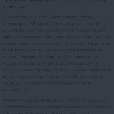
τη διενέργεια δημοψηφίσματος, τα απέστειλε εκτός νόμιμης
προθεσμίας.
«Η ΑΔΜΘ όφειλε να είχε εκδώσει απόφαση επί της
προσφυγής της ΟΕΔ ως 20/4/26. Δεν κατέστη εφικτό, και η
καθυστέρηση οφείλεται εξολοκλήρου στη διοίκηση του Δ.Θ.,
εφόσον ο φάκελος που προσκόμισε, εκτός από εκπρόθεσμος
ήταν και ελλιπέστατος», αναφέρει η Οργανωτική Επιτροπή και
προσθέτει πως «το Νομικό Συμβούλιο του Κράτους (ΝΣΚ),
όπου απευθύνθηκε η διοίκηση του Δ.Θ. προκειμένου να
γνωμοδοτήσει περί της νομιμότητας των αιτημάτων του
δημοψηφίσματος, παραδέχτηκε ότι γνωμοδότησε αρνητικά, αν
και τα στοιχεία που παρέλαβε από τον Δ.Θ. ήταν και αυτά
ελλιπή, ενώ ο αρμόδιος υπουργός ενέκρινε αυτή τη
γνωμοδότηση».
Η Οργανωτική Επιτροπή έκανε λόγο μάλιστα για
“συμπαιγνία
δημοτικής διοίκησης, κυβέρνησης και γνωμοδοτικών αρχών με
αποτέλεσμα τη θεσμική διασάλευση προκειμένου να