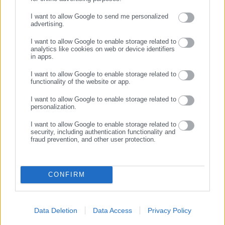
Η ΑΔΜΘ όφειλε να είχε εκδώσει απόφαση επί της προσφυγής
ΣΥΝΕΧΙΣΤΕ ΣΤΟ WEBSITE
I want to allow Google to send me personalized
της ΟΕΔ ως 20/4/26. Δεν κατέστη εφικτό, και η καθυστέρηση
advertising.
ΕΓΓΡΑΦΗ
οφείλεται εξολοκλήρου στη διοίκηση του Δ.Θ., εφόσον ο
I want to allow Google to enable storage related to
φάκελος που προσκόμισε, εκτός από εκπρόθεσμος ήταν και
analytics like cookies on web or device identifiers
in apps.
ελλιπέστατος!
I want to allow Google to enable storage related to
Επιπλέον, το Νομικό Συμβούλιο του Κράτους (ΝΣΚ), όπου
functionality of the website or app.
απευθύνθηκε η διοίκηση του Δ.Θ. προκειμένου να
I want to allow Google to enable storage related to
γνωμοδοτήσει περί της νομιμότητας των αιτημάτων του
personalization.
δημοψηφίσματος, παραδέχτηκε ότι γνωμοδότησε αρνητικά, αν
I want to allow Google to enable storage related to
και τα στοιχεία που παρέλαβε από τον Δ.Θ. ήταν και αυτά
security, including authentication functionality and
fraud prevention, and other user protection.
ελλιπή, ενώ ο αρμόδιος υπουργός ενέκρινε αυτή τη
γνωμοδότηση!
CONFIRM
Αν στο σύνολο αυτών των σωρευτικών παρατυπιών,
Data Deletion
Data Access
Privacy Policy
παραβάσεων προθεσμιών, γνωμοδοτήσεων και υπουργικών