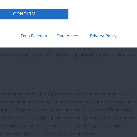
ανά- η πρόταση Κυβέρνησης-Υπερταμείου παραμένει ως και σήμερα
CONFIRM
ράγοντες διαρρέουν κατά το δοκούν διάφορες πλευρές της, μέχρι
ση της ΔΕΘ αρνείται να την παρουσιάσει ολοκληρωμένη προς την
ο των νέων κτιρίων, ή την πραγματική κατανομή και χρήση των
Data Deletion
Data Access
Privacy Policy
ανής: αν την παρουσίαζαν, όλη η πόλη θα τρόμαζε ξανά από το
 ενώ οι καθησυχαστικές υποσχέσεις για “μητροπολιτικό πάρκο 120
να είναι όμως η πρόταση, η ουσία της διαμάχης είναι το δικαίωμα
κ του νόμου προθεσμίας λήγουν και το αίτημα για δημοψήφισμα
νέου έκκληση να προχωρήσει η διοίκηση στις νόμιμες υποχρεώσει
ες/ισσες. Στην απευκταία περίπτωση που το Δημοτικό Συμβούλιο
ό ότι θα είμαστε υποχρεωμένοι να το υπερασπιστούμε και νομικά,
Συνήγορο του Πολίτη, ο οποίος, σε αντίθεση με το Νομικό
Ανεξάρτητη Αρχή, κατάλληλη για να δώσει λύση.