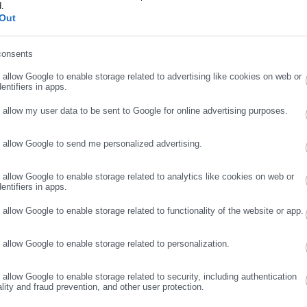
d.
ήρωσε επώνυμο
Out
ότι το Νομικό Συμβούλιο του Κράτους δεν είναι κάποιο όργανο ή
ούτε καν Ανεξάρτητη Αρχή. Αποτελεί, αντίθετα, όργανο της
consents
ρωσε email
ότητα την παροχή «νομικής υποστήριξης του Κράτους». Υπάγεται
o allow Google to enable storage related to advertising like cookies on web or
entifiers in apps.
νομικών (τον μοναδικό μέτοχο του Υπερταμείου, ιδιοκτήτη της Δ
ου ανάπλασης), ενώ ο εκάστοτε Πρόεδρός του ορίζεται από την
o allow my user data to be sent to Google for online advertising purposes.
ιοίκησης δεν απευθύνθηκε απευθείας προς το ΝΣΚ, όπως διέρρευ
ωτερικών, με το αίτημα να απευθυνθεί αυτό στο ΝΣΚ. Στην
o allow Google to send me personalized advertising.
ΣΥΝΕΧΙΣΤΕ ΣΤΟ WEBSITE
ΕΓΓΡΑΦΗ
ου Δήμου ρώτησε την κυβέρνηση.
o allow Google to enable storage related to analytics like cookies on web or
νιακός πόλεμος, με πρωταγωνιστές στελέχη της διοίκησης και της
entifiers in apps.
σε εκφράσεις υποτίμησης και προσβολής των 23.214 πολιτών. Τα
o allow Google to enable storage related to functionality of the website or app.
ς πέρσι τέτοιο καιρό θεωρούσαν το σχέδιο της επί τόπου
ένο, σήμερα προσπαθούν ξανά να επιβάλουν μια άγνωστη “επι
o allow Google to enable storage related to personalization.
η, να κλείσουν τη συζήτηση και να απαγορεύσουν ουσιαστικά το
μάλιστα, από πολίτες που δέχθηκαν σχετικές κλήσεις, ετοιμάζετ
o allow Google to enable storage related to security, including authentication
ality and fraud prevention, and other user protection.
εροληπτικά ερωτήματα υπέρ της πρότασης του Υπερταμείου.