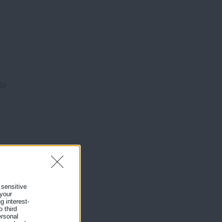
ξύ
 sensitive
 your
g interest-
υ
 third
ersonal
ι