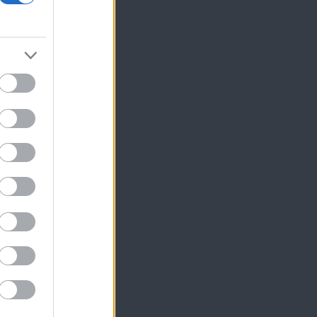
ΕΘ
σε
αι