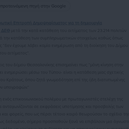
ς προτεινόμενη πηγή στην Google
ωτική Επιτροπή Δημοψηφίσματος για τη δημιουργία
ς ΔΕΘ
μετά την κατά κατάθεση του αιτήματος των 23.214 πολιτών
τά την κατάθεση των συμπληρωματικών στοιχείων, καθώς όπως
ς “δεν έχουμε λάβει καμία ενημέρωση από τη διοίκηση του Δήμου
του αιτήματος”.
εις του δήμου Θεσσαλονίκης επισημαίνει πως “μόνη κίνηση στην
χει ενημερώσει μέσω του Τύπου- είναι η κατάθεση μιας σχετικής
ου Κράτους, όπου ζητά γνωμοδότηση επί της ήδη διατυπωμένης
ών υπογραφών.”
η ενός επικοινωνιακού πολέμου με πρωταγωνιστές στελέχη της
ία ανταγωνίζονται σε εκφράσεις υποτίμησης και προσβολής των
μα και φορείς, που ως πέρσι τέτοιο καιρό θεωρούσαν το σχέδιο τη
e ως δεδομένο, σήμερα προσπαθούν ξανά να επιβάλουν μια άγνωστ