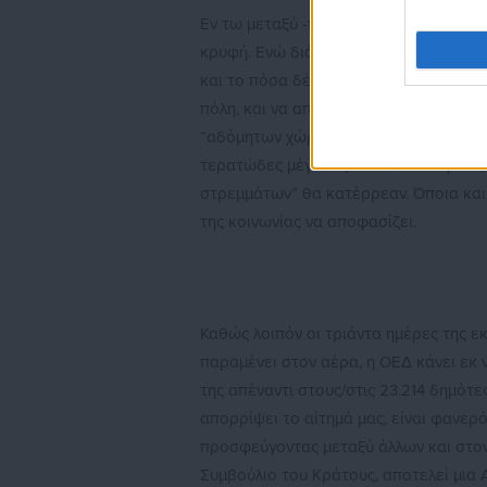
Εν τω μεταξύ -πρέπει να τονίσουμε ξ
κρυφή. Ενώ διάφοροι κυβερνητικοί πα
και το πόσα δέντρα θα έχει, η διοίκη
πόλη, και να αποκαλύψει έτσι το σχέδι
“αδόμητων χώρων”. Ο λόγος είναι προφ
τερατώδες μέγεθος των νέων κτιρίων,
στρεμμάτων” θα κατέρρεαν. Όποια και 
της κοινωνίας να αποφασίζει.
Καθώς λοιπόν οι τριάντα ημέρες της ε
παραμένει στον αέρα, η ΟΕΔ κάνει εκ 
της απέναντι στους/στις 23.214 δημότ
απορρίψει το αίτημά μας, είναι φανερ
προσφεύγοντας μεταξύ άλλων και στον 
Συμβούλιο του Κράτους, αποτελεί μια 