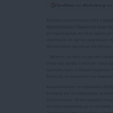
Προσθήκη του aftodioikisi.gr ω
Εξηγήσεις και απαντήσεις ζητά η
Οργαν
Μητροπολιτικού Πάρκου στο χώρο τη
για δημοψήφισμα, και δέκα ημέρες με
υποστηρίζει σε σχετική ανακοίνωσή τη
Θεσσαλονίκης σχετικά με την εξέταση 
Μάλιστα, ως προς τις σχετικές δράσ
οποία έχει προβεί η διοίκηση -όπως έ
ερώτησης προς το Νομικό Συμβούλιο τ
θέσης της για ακυρότητα των ψηφιακ
Ακόμα αναφέρει την παράλληλη εξέλιξ
διοίκησης και της κυβέρνησης, τα οπο
23.214 πολιτών. “Τα ίδια ακριβώς άτο
επί τόπου ανάπλασης με το real estat