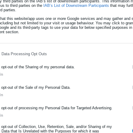
y third parties on the IAB’s list of downstream participants. This information
us to third parties on the
IAB’s List of Downstream Participants
that may furt
ισσες του Δήμου Θεσσαλονίκης. Σύμφωνα με τον νόμο 4555/18, αυτό
rd parties.
α του Δήμου και τα στοιχεία που έχουμε καταθέσει επαρκούν σε
that this website/app uses one or more Google services and may gather and s
ncluding but not limited to your visit or usage behaviour. You may click to gra
ogle and its third-party tags to use your data for below specified purposes in
nt section.
η διοίκηση -όπως έχει ενημερώσει μέσω του Τύπου- είναι η
ς το Νομικό Συμβούλιο του Κράτους, όπου ζητά γνωμοδότηση επί
 ακυρότητα των ψηφιακών υπογραφών.
l Data Processing Opt Outs
o opt-out of the Sharing of my personal data.
υμβούλιο για οφειλές γειτονικού μεγάλου
In
Ύδρευσης
ΡΑΦΗ NEWSLETTER
o opt-out of the Sale of my Personal Data.
ωθείτε πρώτοι για ειδήσεις και θέματα από το χώρο της Αυτοδιο
In
ητας δίνουν ραντεβού στο ΣτΕ με δήμο
μόσιας διοίκησης, της εργασίας, της ασφάλισης αλλά και γενικότερ
μων θέσεων
ρότητας από την Ελλάδα και όλο τον κόσμο!
o opt-out of processing my Personal Data for Targeted Advertising.
In
ήρωσε όνομα
o opt-out of Collection, Use, Retention, Sale, and/or Sharing of my
 Data that Is Unrelated with the Purposes for which it was