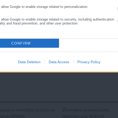
o allow Google to enable storage related to personalization.
Μιχάλης Κοττάκης
ικές Επιστήμες και Δημόσια Διοίκηση στο Εθνικό και Καποδιστριακό
o allow Google to enable storage related to security, including authentication
παγγελματικά με τη δημοσιογραφία από το 2025 καλύπτοντας θέματα
ality and fraud prevention, and other user protection.
ρικών και της αυτοδιοίκησης. Στο παρελθόν έχει αρθρογραφήσει σε
Περισσότερα
όπως και στην Εφημερίδα «ΕΣΤΙΑ»
https://www.instagram.com/mixalis_kott/
CONFIRM
Data Deletion
Data Access
Privacy Policy