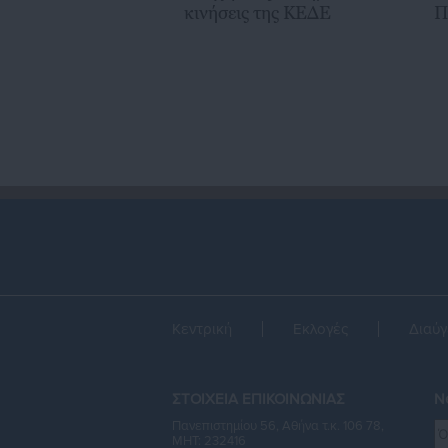
κινήσεις της ΚΕΔΕ
Π
Π
α
Κεντρική
Εκλογές
Διαύγ
ΣΤΟΙΧΕΙΑ ΕΠΙΚΟΙΝΩΝΙΑΣ
Ne
Πανεπιστημίου 56, Αθήνα τ.κ. 106 78,
ΜΗΤ: 232416