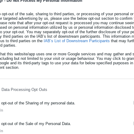
gr -
Do Not Process My Personal Information
λιο
o opt-out of the sale, sharing to third parties, or processing of your personal or
εάν διάθεση κλιματιστικών σε ευάλωτα
or targeted advertising by us, please use the below opt-out section to confirm
ease note that after your opt-out request is processed you may continue seein
ed on personal information utilized by us or personal information disclosed to
 to your opt-out. You may separately opt-out of the further disclosure of your p
y third parties on the IAB’s list of downstream participants. This information
us to third parties on the
IAB’s List of Downstream Participants
that may furt
rd parties.
ίτουσχεδίουδιαμόρφωσης «Στρατηγικής καιΕθνικού Σχεδίου
that this website/app uses one or more Google services and may gather and s
οφών (ΕΣΔΚΚ)»
ncluding but not limited to your visit or usage behaviour. You may click to gra
ogle and its third-party tags to use your data for below specified purposes in
nt section.
τροπής Πολιτικής Προστασίας ΚΕΔΕ.
l Data Processing Opt Outs
o opt-out of the Sharing of my personal data.
In
ΡΑΦΗ NEWSLETTER
o opt-out of the Sale of my Personal Data.
ωθείτε πρώτοι για ειδήσεις και θέματα από το χώρο της Αυτοδιο
In