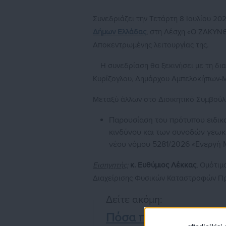
Συνεδριάζει την Τετάρτη 8 Ιουλίου 202
Δήμων Ελλάδας
, στη Λέσχη «Ο ΖΑΚΥΝΘ
Αποκεντρωμένης λειτουργίας της.
Η συνεδρίαση θα ξεκινήσει με τη δ
Κυρίζογλου, Δημάρχου Αμπελοκήπων-Μ
Μεταξύ άλλων στο Διοικητικό Συμβούλ
Παρουσίαση του πρότυπου ειδικού
κινδύνου και των συνοδών γεωκ
νέου νόμου 5281/2026 «Ενεργή 
Εισηγητής:
κ. Ευθύμιος Λέκκας
, Ομότιμ
Διαχείρισης Φυσικών Καταστροφών Πρ
Δείτε ακόμη:
Πόσα παίρνουν οι δημ