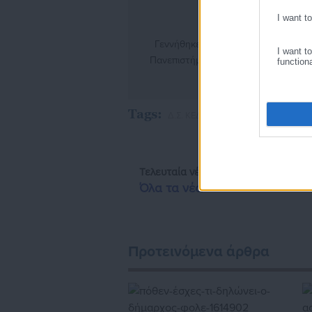
I want t
Γεννήθηκε το 2000. Σπούδασε Πολιτ
I want t
Πανεπιστήμιο Αθηνών. Ασχολείται ε
function
που άπτονται του Υπουργείου Εσωτε
φοιτητικές και τοπικές ιστοσελίδες, 
Tags:
Δ.Σ. ΚΕΔΕ,
ΖΑΚΥΝΘΟΣ,
ΚΕΔΕ
Τελευταία νέα
Δημοφιλή
Όλα τα νέα
Προτεινόμενα άρθρα