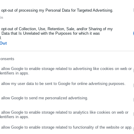
μόσιας διοίκησης, της εργασίας, της ασφάλισης αλλά και γενικότερ
ρότητας από την Ελλάδα και όλο τον κόσμο!
o opt-out of processing my Personal Data for Targeted Advertising.
In
ήρωσε όνομα
o opt-out of Collection, Use, Retention, Sale, and/or Sharing of my
 Data that Is Unrelated with the Purposes for which it was
d.
ήρωσε επώνυμο
Out
consents
ρωσε email
o allow Google to enable storage related to advertising like cookies on web or
entifiers in apps.
o allow my user data to be sent to Google for online advertising purposes.
o allow Google to send me personalized advertising.
ΣΥΝΕΧΙΣΤΕ ΣΤΟ WEBSITE
ΕΓΓΡΑΦΗ
o allow Google to enable storage related to analytics like cookies on web or
entifiers in apps.
o allow Google to enable storage related to functionality of the website or app.