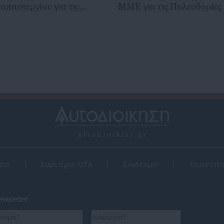
απαστεργίου για τις
ΜΜΕ για τις Πολεοδομίες
ολεοδομίες – Η αμήχανη
πάντηση
εια
Ευρετήριο ΟΤΑ
Σύνδεσμοι
Ταυτότητ
wsletter