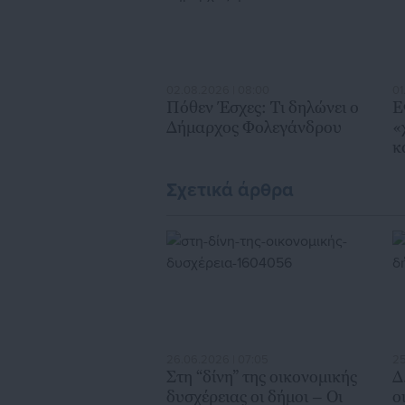
02.08.2026 | 08:00
01
Πόθεν Έσχες: Τι δηλώνει ο
Ε
Δήμαρχος Φολεγάνδρου
«
κ
κ
Σχετικά άρθρα
26.06.2026 | 07:05
25
Στη “δίνη” της οικονομικής
Δ
δυσχέρειας οι δήμοι – Οι
ο