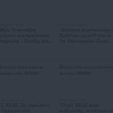
.08.2026 | 18:59
01.08.2026 | 14:29
ΦΚΑ: Τι συντάξεις
«Σπιτάκια Ανακύκλωσης»
χτίζουν» οι ασφαλιστικές
Πρόστιμο-μαμούθ από το
ατηγορίες – Παγίδες και..
Υπ. Οικονομικών -Ποιοι
αμπανάκια
είναι στο στόχαστρο
.06.2026 | 16:39
12.06.2026 | 17:10
.Σ. ΚΕΔΕ: Τα «έψαλλαν»
“Πυρά” ΚΕΔΕ κατά
ι δήμαρχοι στον
κυβέρνησης, συντεχνιών κ