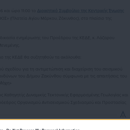
6 και ώρα 11:00 το
Διοικητικό Συμβούλιο της Κεντρικής Ένωσης
ΟΣ» (Πλατεία Αγίου Μάρκου, Ζάκυνθος), στο πλαίσιο της
ιαδικασία ενημέρωσης του Προέδρου της ΚΕΔΕ, κ. Λάζαρου
ενεμένης.
ιο της ΚΕΔΕ θα συζητηθούν τα ακόλουθα:
 σχεδίου για τη αντιμετώπιση και διαχείριση του σεισμικού
ινδύνων του Δήμου Ζακύνθου σύμφωνα με τις απαιτήσεις του
Μάχη»
ος Καθηγητής Δυναμικής Τεκτονικής Εφαρμοσμένης Γεωλογίας και
όεδρος Οργανισμού Αντισεισμικού Σχεδιασμού και Προστασίας
οτικοί σύμβουλοι για να συμμετέχουν