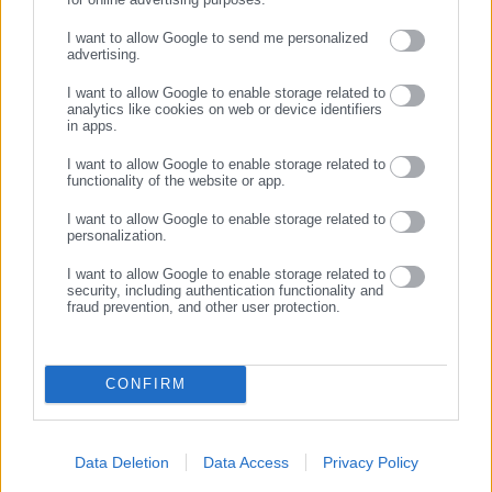
ΣΥΝΕΧΙΣΤΕ ΣΤΟ WEBSITE
I want to allow Google to send me personalized
29.07.2026 | 22:54
29.07.2026 | 20:32
advertising.
Αυτοί είναι οι πυροσβέστες
Πύρινη κόλαση στο Ρέθυμνο:
ΕΓΓΡΑΦΗ
που έπεσαν στο καθήκον –
Δύο νεκροί, εκκενώσεις
I want to allow Google to enable storage related to
«Ξέσπασμα» & καταγγελίες
χωριών & απεγκλωβισμοί από
analytics like cookies on web or device identifiers
συναδέλφων τους
θαλάσσης
in apps.
Σχετικά άρθρα
I want to allow Google to enable storage related to
functionality of the website or app.
I want to allow Google to enable storage related to
personalization.
I want to allow Google to enable storage related to
security, including authentication functionality and
fraud prevention, and other user protection.
03.02.2026 | 14:35
30.04.2026 | 12:40
Σε εξέλιξη οι διαδικασίες
Σε διαβούλευση δύο
παραχώρησης χρήσης
στρατηγικές επενδύσεις άνω
CONFIRM
αιγιαλού & παραλίας
των 55 εκατ. ευρώ
Data Deletion
Data Access
Privacy Policy