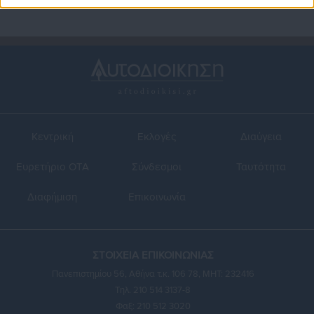
Κεντρική
Εκλογές
Διαύγεια
Ευρετήριο ΟΤΑ
Σύνδεσμοι
Ταυτότητα
Διαφήμιση
Επικοινωνία
ΣΤΟΙΧΕΙΑ ΕΠΙΚΟΙΝΩΝΙΑΣ
Πανεπιστημίου 56, Αθήνα τ.κ. 106 78, ΜΗΤ: 232416
Τηλ. 210 514 3137-8
Φαξ: 210 512 3020