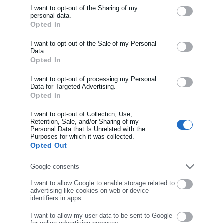
δημοσιογραφία από το 2025 καλύπτοντας θέματα που
I want to opt-out of the Sharing of my
άπτονται του Υπουργείου Εσωτερικών και της
personal data.
Opted In
ΕΓΓΡΑΦΗ NEWSLETTER
αυτοδιοίκησης. Στο παρελθόν έχει αρθρογραφήσει σε
Περισσότερα
φοιτητικές και τοπικές ιστοσελίδες, όπως και στην
Ενημερωθείτε πρώτοι για ειδήσεις και θέματα από το χώρο της
I want to opt-out of the Sale of my Personal
Εφημερίδα «ΕΣΤΙΑ»
https://www.instagram.com/mixalis_kott/
Data.
Tags:
Αυτοδιοίκησης, της δημόσιας διοίκησης, της εργασίας, της
ΠΑΡΑΛΙΕΣ,
ΠΡΟΘΕΣΜΙΑ ΥΠΟΒΟΛΗΣ ΑΙΤΗΣΕΩΝ,
Opted In
ΥΠΕΘΟΟ
ασφάλισης αλλά και γενικότερης επικαιρότητας από την Ελλάδα
και όλο τον κόσμο!
I want to opt-out of processing my Personal
Data for Targeted Advertising.
Opted In
Συμπλήρωσε όνομα
Τελευταία νέα
Δημοφιλή
Όλα τα νέα
I want to opt-out of Collection, Use,
Retention, Sale, and/or Sharing of my
Personal Data that Is Unrelated with the
Συμπλήρωσε επώνυμο
Purposes for which it was collected.
Opted Out
Προτεινόμενα άρθρα
Συμπλήρωσε email
Google consents
I want to allow Google to enable storage related to
advertising like cookies on web or device
identifiers in apps.
I want to allow my user data to be sent to Google
for online advertising purposes.