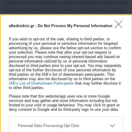
Σύμφωνα με το Υπουργείο, η αίτηση υποβάλλεται ηλεκτρονικά
στην ψηφιακή πλατφόρμα της Γενικής Γραμματείας Δημόσιας
Περιουσίας του Υπουργείου Εθνικής Οικονομίας και
Οικονομικών που είναι προσβάσιμη μέσω της Ενιαίας
aftodioikisi.gr -
Do Not Process My Personal Information
Ψηφιακής Πύλης της Δημόσιας Διοίκησης.
If you wish to opt-out of the sale, sharing to third parties, or
processing of your personal or sensitive information for targeted
advertising by us, please use the below opt-out section to confirm
your selection. Please note that after your opt-out request is
processed you may continue seeing interest-based ads based on
personal information utilized by us or personal information
disclosed to third parties prior to your opt-out. You may separately
opt-out of the further disclosure of your personal information by
third parties on the IAB’s list of downstream participants. This
information may also be disclosed by us to third parties on the
IAB’s List of Downstream Participants
that may further disclose it
to other third parties.
Please note that this website/app uses one or more Google
services and may gather and store information including but not
limited to your visit or usage behaviour. You may click to grant or
Μιχάλης Κοττάκης
deny consent to Google and its third-party tags to use your data
for below specified purposes in below Google consent section.
Γεννήθηκε το 2000. Σπούδασε Πολιτικές Επιστήμες και
Δημόσια Διοίκηση στο Εθνικό και Καποδιστριακό
Personal Data Processing Opt Outs
Πανεπιστήμιο Αθηνών. Ασχολείται επαγγελματικά με τη