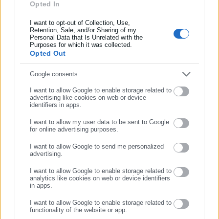
Opted In
Συμπλήρωσε όνομα
υπενθυμίζεται, η ΔΕΗ ανακοίνωσε ότι σταθερά τιμολόγια
χωρίς ρήτρα αναπροσαρμογής έχουν επιλέξει 500.000
I want to opt-out of Collection, Use,
Retention, Sale, and/or Sharing of my
πελάτες της.
Personal Data that Is Unrelated with the
Συμπλήρωσε επώνυμο
Purposes for which it was collected.
Πηγές της αγοράς ανέφεραν στο ΑΠΕ-ΜΠΕ ότι οι εν λόγω
Opted Out
έμμεσες εκπτώσεις ελάφρυναν την επιβάρυνση των
Συμπλήρωσε email
Google consents
καταναλωτών, συνεπώς θα πρέπει να αφαιρεθούν από τον
συνολικό λογαριασμό. Οι τελικές αποφάσεις αναμένονται
I want to allow Google to enable storage related to
advertising like cookies on web or device
εντός των ημερών.
identifiers in apps.
I want to allow my user data to be sent to Google
for online advertising purposes.
ΣΥΝΕΧΙΣΤΕ ΣΤΟ WEBSITE
I want to allow Google to send me personalized
advertising.
ΕΓΓΡΑΦΗ
I want to allow Google to enable storage related to
analytics like cookies on web or device identifiers
in apps.
I want to allow Google to enable storage related to
functionality of the website or app.