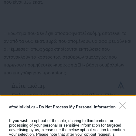
που είναι 336 εκατ.
– Ερώτημα που δεν έχει αποσαφηνιστεί ακόμη, αποτελεί το
αν από τα 600 εκατ. ευρώ που απομένουν, θα αφαιρεθούν και
οι “έμμεσες” όπως χαρακτηρίζονται εκπτώσεις που
αντανακλούν το κόστος των σταθερών τιμολογίων που
παρέχουν προμηθευτές -κυρίως η ΔΕΗ- βάσει συμβολαίων
που υπεγράφησαν προ κρίσης.
Δείτε ακόμη:
Σπάει κάθε ρεκόρ η τιμή της βενζίνης: Πάνω
από 2,2 ευρώ σε πρατήρια της Αττικής
aftodioikisi.gr -
Do Not Process My Personal Information
Τουρισμός: Δέσμη πρωτοβουλιών για κενές
If you wish to opt-out of the sale, sharing to third parties, or
θέσεις και εργασιακά
processing of your personal or sensitive information for targeted
advertising by us, please use the below opt-out section to confirm
your selection. Please note that after your opt-out request is