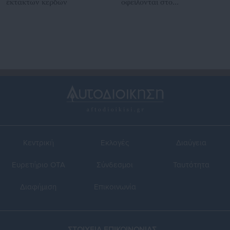
έκτακτων κερδών
οφείλονται στο
χρηματιστήριο, όχι στο
Ουκρανικό
Κεντρική
Εκλογές
Διαύγεια
Ευρετήριο ΟΤΑ
Σύνδεσμοι
Ταυτότητα
Διαφήμιση
Επικοινωνία
ΣΤΟΙΧΕΙΑ ΕΠΙΚΟΙΝΩΝΙΑΣ