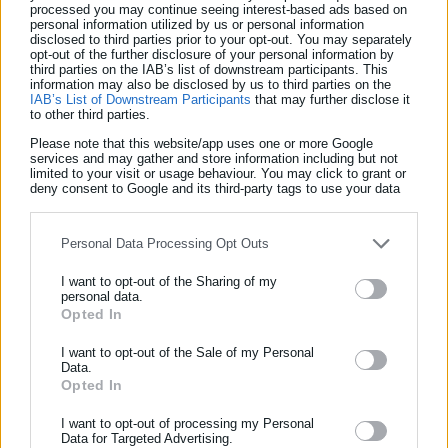
processed you may continue seeing interest-based ads based on
personal information utilized by us or personal information
Η ΡΑΕ επισημαίνει πως όλες οι επιχειρήσεις εμφανίζουν
disclosed to third parties prior to your opt-out. You may separately
opt-out of the further disclosure of your personal information by
ζημιές στην προμήθεια, δηλαδή στη λιανική οι οποίες εν μέρει
third parties on the IAB’s list of downstream participants. This
οφείλονται στα σταθερά τιμολόγια τόσο στην υψηλή τάση
information may also be disclosed by us to third parties on the
IAB’s List of Downstream Participants
that may further disclose it
(ενεργοβόρες επιχειρήσεις) όσο και στη μέση και τη χαμηλή
to other third parties.
που συμφωνήθηκαν πριν την ενεργειακή κρίση, σε τιμές
Please note that this website/app uses one or more Google
services and may gather and store information including but not
σημαντικά χαμηλότερες από τις τρέχουσες στην αγορά.
limited to your visit or usage behaviour. You may click to grant or
deny consent to Google and its third-party tags to use your data
Στο πόρισμα αναφέρεται ότι το κόστος από τη διατήρηση των
for below specified purposes in below Google consent section.
σταθερών τιμολογίων σε επίπεδα προ κρίσης χαρακτηρίζεται
Personal Data Processing Opt Outs
από τους προμηθευτές ως “έμμεση έκπτωση” προς τους
καταναλωτές.
I want to opt-out of the Sharing of my
personal data.
Opted In
ΕΓΓΡΑΦΗ NEWSLETTER
Ενημερωθείτε πρώτοι για ειδήσεις και θέματα από το χώρο της
I want to opt-out of the Sale of my Personal
Data.
Αυτοδιοίκησης, της δημόσιας διοίκησης, της εργασίας, της
Σύμφωνα με εκτιμήσεις από την αγορά το κόστος της
Opted In
ασφάλισης αλλά και γενικότερης επικαιρότητας από την Ελλάδα
διατήρησης των σταθερών τιμολογίων (κυρίως από τη ΔΕΗ)
και όλο τον κόσμο!
I want to opt-out of processing my Personal
διαμορφώνεται στα 300 εκατ. ευρώ ενώ πρόσφατα,
Data for Targeted Advertising.