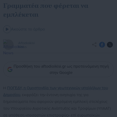
Γραμματέα που φέρεται να
εμπλέκεται
Ακούστε το άρθρο
Aftodioikisi
News
Προσθήκη του aftodioikisi.gr ως προτεινόμενη πηγή
στην Google
H
ΠΟΓΕΔΥ, η Ομοσπονδία των γεωτεχνικών υπαλλήλων του
Δημοσίου
, εκφράζει την έντονη ανησυχία της για
δημοσιεύματα που αφορούν φερόμενη εμπλοκή στελέχους
του Υπουργείου Αγροτικής Ανάπτυξης και Τροφίμων (ΥπΑΑΤ)
σε υπόθεση «ποσοστών επιστροφής» επί ευρωπαϊκών