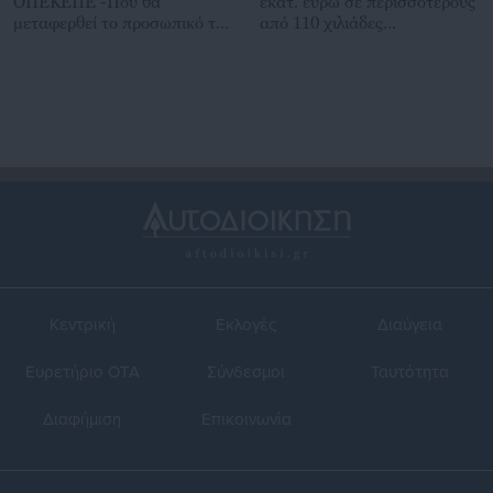
ΟΠΕΚΕΠΕ -Πού θα
εκατ. ευρώ σε περισσότερους
μεταφερθεί το προσωπικό του
από 110 χιλιάδες
Οργανισμού
παραγωγούς
Κεντρική
Εκλογές
Διαύγεια
Ευρετήριο ΟΤΑ
Σύνδεσμοι
Ταυτότητα
Διαφήμιση
Επικοινωνία