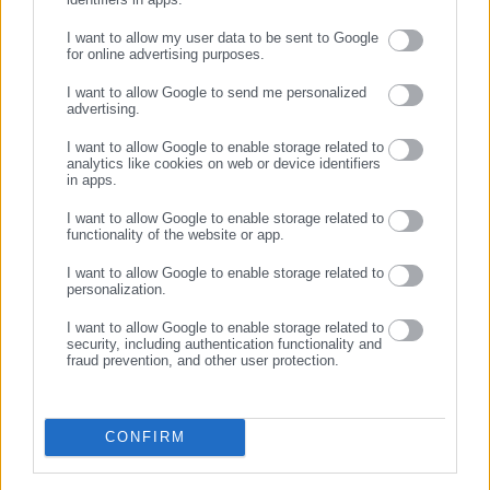
Η Ομοσπονδία δεν υποκαθιστά τη Δικαιοσύνη, ούτε
I want to allow my user data to be sent to Google
for online advertising purposes.
ενδιαφέρεται για τη στοχοποίηση προσώπων. Όμως, δεν
ΣΥΝΕΧΙΣΤΕ ΣΤΟ WEBSITE
μπορεί να σιωπά όταν πλήττεται η τιμή, η υπόσταση και η
I want to allow Google to send me personalized
advertising.
επαγγελματική αξιοπρέπεια των γεωτεχνικών που υπηρετούν
ΕΓΓΡΑΦΗ
με συνέπεια το ΥπΑΑΤ.
I want to allow Google to enable storage related to
analytics like cookies on web or device identifiers
in apps.
Η αλήθεια, όσο οδυνηρή κι αν είναι, είναι πάντα προτιμότερη
I want to allow Google to enable storage related to
από τις σκιές. Και στο ΥπΑΑΤ, ήρθε η ώρα το φως να νικήσει
functionality of the website or app.
το σκοτάδι.
I want to allow Google to enable storage related to
personalization.
I want to allow Google to enable storage related to
security, including authentication functionality and
fraud prevention, and other user protection.
CONFIRM