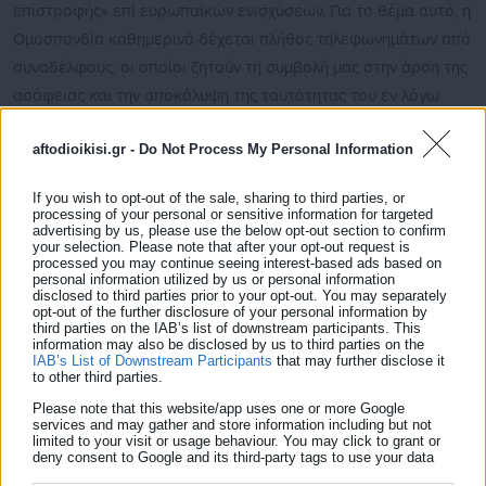
επιστροφής» επί ευρωπαϊκών ενισχύσεων. Για το θέμα αυτό, η
Ομοσπονδία καθημερινά δέχεται πλήθος τηλεφωνημάτων από
συναδέλφους, οι οποίοι ζητούν τη συμβολή μας στην άρση της
ασάφειας και την αποκάλυψη της ταυτότητας του εν λόγω
Γενικού (ή Υπηρεσιακού) Γραμματέα. Αντίστοιχα, ο πρόεδρος
aftodioikisi.gr -
Do Not Process My Personal Information
της Ομοσπονδίας, δέχεται επίμονες ερωτήσεις από τα ΜΜΕ
σε συνεντεύξεις και δημόσιες παρεμβάσεις του.
If you wish to opt-out of the sale, sharing to third parties, or
processing of your personal or sensitive information for targeted
Η παρατεταμένη ασάφεια ως προς την ταυτότητα του
advertising by us, please use the below opt-out section to confirm
your selection. Please note that after your opt-out request is
φερόμενου ως εμπλεκόμενου Γενικού (ή Υπηρεσιακού;)
processed you may continue seeing interest-based ads based on
Γραμματέα επιτείνει την αδιαφάνεια και υπονομεύει την
personal information utilized by us or personal information
disclosed to third parties prior to your opt-out. You may separately
ομαλή λειτουργία του Υπουργείου.
opt-out of the further disclosure of your personal information by
third parties on the IAB’s list of downstream participants. This
information may also be disclosed by us to third parties on the
Εάν πρόκειται για πρόσωπο που δεν κατέχει πλέον τη
IAB’s List of Downstream Participants
that may further disclose it
to other third parties.
συγκεκριμένη θέση, η διερεύνηση εμπίπτει αποκλειστικά στην
Please note that this website/app uses one or more Google
αρμοδιότητα της Δικαιοσύνης. Εάν, όμως, πρόκειται για εν
services and may gather and store information including but not
ενεργεία Γενικό (ή Υπηρεσιακό) Γραμματέα, τότε αναμφίβολα
limited to your visit or usage behaviour. You may click to grant or
deny consent to Google and its third-party tags to use your data
τίθεται μείζον ζήτημα σε πολιτικό, διοικητικό και ηθικό
for below specified purposes in below Google consent section.