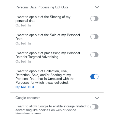
επίπεδο.
Personal Data Processing Opt Outs
Δείτε ακόμη:
I want to opt-out of the Sharing of my
Μεταστέγαση ΚΕΠ με απόφαση του ΥΠΕΣ
personal data.
Opted In
ΕΓΓΡΑΦΗ NEWSLETTER
Στην κυκλοφορία μέσα στο καλοκαίρι τα
Ενημερωθείτε πρώτοι για ειδήσεις και θέματα από το χώρο της
I want to opt-out of the Sale of my Personal
πρώτα 65 χλμ. του αυτοκινητοδρόμου Πάτρα
Data.
Αυτοδιοίκησης, της δημόσιας διοίκησης, της εργασίας, της
Opted In
– Πύργος
ασφάλισης αλλά και γενικότερης επικαιρότητας από την Ελλάδα
και όλο τον κόσμο!
I want to opt-out of processing my Personal
Data for Targeted Advertising.
Opted In
Συμπλήρωσε όνομα
I want to opt-out of Collection, Use,
Retention, Sale, and/or Sharing of my
Η ΠΟΓΕΔΥ, χωρίς καμία διάθεση σύγκρουσης, αλλά με
Personal Data that Is Unrelated with the
Συμπλήρωσε επώνυμο
Purposes for which it was collected.
υψηλό αίσθημα ευθύνης απέναντι στους συναδέλφους και
Opted Out
στους θεσμούς, ζητά τ
ην άμεση γνωστοποίηση του
ονόματος του Γενικού Γραμματέα που φέρεται να
Συμπλήρωσε email
Google consents
εμπλέκεται στην καταγγελλόμενη πρακτική πελατειακής
I want to allow Google to enable storage related to
διοίκησης.
advertising like cookies on web or device
identifiers in apps.