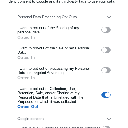
deny consent to Google and its third-party tags to use your data
for below specified purposes in below Google consent section.
Personal Data Processing Opt Outs
Aftodioikisi News
I want to opt-out of the Sharing of my
Η aftodioikisi.gr είναι η βασική Διαδικτυακή πύλη για τους
personal data.
ΟΤΑ, το Δημόσιο και την Εργασία στην Ελλάδα,
Opted In
ΕΓΓΡΑΦΗ NEWSLETTER
λειτουργώντας από τον Απρίλιο του 2008 ως πηγή έγκυρης
Ενημερωθείτε πρώτοι για ειδήσεις και θέματα από το χώρο της
I want to opt-out of the Sale of my Personal
και συνεχούς ροής ενημέρωσης με ειδήσεις και θέματα από
Data.
Αυτοδιοίκησης, της δημόσιας διοίκησης, της εργασίας, της
το χώρο της Αυτοδιοίκησης, της Δημόσιας Διοίκησης, της
Opted In
ασφάλισης αλλά και γενικότερης επικαιρότητας από την Ελλάδα
Εργασίας, της Ασφάλισης αλλά και γενικότερης
Περισσότερα
και όλο τον κόσμο!
επικαιρότητας από την Ελλάδα και όλο τον κόσμο. Τον Μάιο
I want to opt-out of processing my Personal
Data for Targeted Advertising.
του 2010, μόλις δύο χρόνια μετά την έναρξη της λειτουργίας
Tags:
ΔΗΜΟΠΡΑΤΗΣΗ,
ΕΚΠΟΙΗΣΗ,
ΟΔΔΥ,
ΟΧΗΜΑΤΑ,
Opted In
Συμπλήρωσε όνομα
της τιμήθηκε με το δημοσιογραφικό Βραβείο Μπότση.
ΤΙΜΗ ΕΚΚΙΝΗΣΗΣ
Παράλληλα, αποτελεί κόμβο αμφίδρομης επικοινωνίας
I want to opt-out of Collection, Use,
Retention, Sale, and/or Sharing of my
μεταξύ πολιτικών, αιρετών της Αυτοδιοίκησης αλλά και
Personal Data that Is Unrelated with the
Συμπλήρωσε επώνυμο
επιχειρηματιών με τους πολίτες και τους εργαζόμενους στο
Purposes for which it was collected.
Τελευταία νέα
Δημοφιλή
Opted Out
δημόσιο και ιδιωτικό τομέα, ενώ λειτουργεί ως δίαυλος
Όλα τα νέα
διαδραστικής ενημέρωσης και επικοινωνίας μεταξύ της
Συμπλήρωσε email
Google consents
Περιφέρειας και του Κέντρου. Καθημερινά δέχεται
εκατοντάδες χιλιάδες επισκέψεις από εργαζόμενους στο