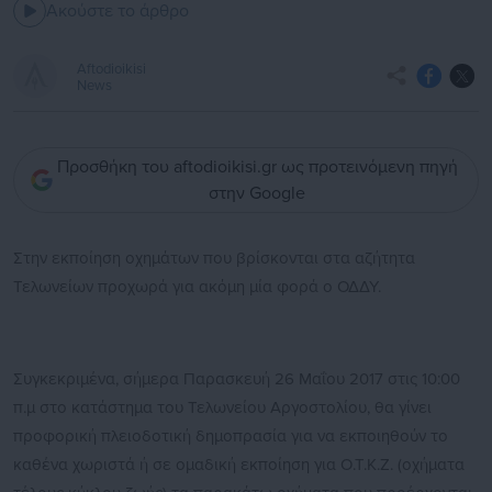
Ακούστε το άρθρο
Aftodioikisi
News
Προσθήκη του aftodioikisi.gr ως προτεινόμενη πηγή
στην Google
Στην εκποίηση οχημάτων που βρίσκονται στα αζήτητα
Τελωνείων προχωρά για ακόμη μία φορά ο ΟΔΔΥ.
Συγκεκριμένα, σήμερα Παρασκευή 26 Μαΐου 2017 στις 10:00
π.μ στο κατάστημα του Τελωνείου Αργοστολίου, θα γίνει
προφορική πλειοδοτική δημοπρασία για να εκποιηθούν το
καθένα χωριστά ή σε ομαδική εκποίηση για Ο.Τ.Κ.Ζ. (οχήματα