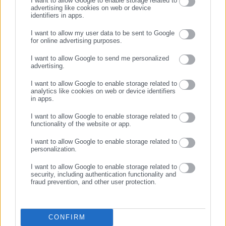
I want to allow Google to enable storage related to
advertising like cookies on web or device
δημόσιο και ιδιωτικό τομέα, πολιτικούς, αιρετούς της
Προτεινόμενα άρθρα
identifiers in apps.
Αυτοδιοίκησης, επιχειρηματίες και, κυρίως, πολίτες που
I want to allow my user data to be sent to Google
ενδιαφέρονται για τοπικά, εργασιακά, ασφαλιστικά αλλά και
for online advertising purposes.
για γενικότερα θέματα της επικαιρότητας.
ΣΥΝΕΧΙΣΤΕ ΣΤΟ WEBSITE
I want to allow Google to send me personalized
advertising.
ΕΓΓΡΑΦΗ
I want to allow Google to enable storage related to
analytics like cookies on web or device identifiers
in apps.
10.08.2026 | 07:06
09.08.2026 | 21:06
Τουρισμός για Ολους: Ανοιξε
Καταγγελία: Απίστευτες
I want to allow Google to enable storage related to
η πλατφόρμα για το σύνολο
παρανομίες σε ιδιωτικό
functionality of the website or app.
των ΑΦΜ
σχολείο επαρχίας -Τις
Περιφέρειες «δείχνουν» οι
I want to allow Google to enable storage related to
εκπαιδευτικοί
personalization.
Σχετικά άρθρα
I want to allow Google to enable storage related to
security, including authentication functionality and
fraud prevention, and other user protection.
CONFIRM