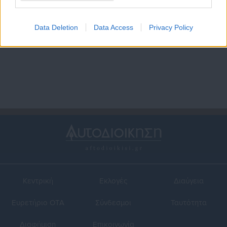
25.05.2017 | 07:25
23.05.2017 | 07:05
ΟΔΔΥ: Σήμερα το μεγάλο
ΟΔΔΥ: Δημοπρατούνται
Data Deletion
Data Access
Privacy Policy
“ξεπούλημα” -Ποδήλατα,
σήμερα σκάφη και jet ski
μηχανήματα, μοτοσυκλέτες
-Τιμή εκκίνησης τα 1000
από 10 ευρώ (λίστα)
ευρώ
Κεντρική
Εκλογές
Διαύγεια
Ευρετήριο ΟΤΑ
Σύνδεσμοι
Ταυτότητα
Διαφήμιση
Επικοινωνία