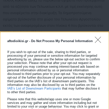
τέλους κύκλου ζωής) τα παρακάτω οχήματα που προέρχονται
από τα αζήτητα των Τελωνείων κ.λ.π. με τιμή εκκίνησης αυτή
που αναφέρεται στην διακήρυξη. Τα δημοπρατούμενα
οχήματα βρίσκονται στο χώρο του Τελωνείου Αργοστολίου
εκτός των αναφερομένων στον πίνακα 4 που βρίσκονται στο
χώρο του Δήμου Ιθάκης.
aftodioikisi.gr -
Do Not Process My Personal Information
Δείτε τη λίστα των οχημάτων:
If you wish to opt-out of the sale, sharing to third parties, or
processing of your personal or sensitive information for targeted
advertising by us, please use the below opt-out section to confirm
your selection. Please note that after your opt-out request is
processed you may continue seeing interest-based ads based on
ΔΙΑΚΗΡΥΞΗ ΔΗΜΟΠΡΑΣΙΑΣ
personal information utilized by us or personal information
disclosed to third parties prior to your opt-out. You may separately
opt-out of the further disclosure of your personal information by
third parties on the IAB’s list of downstream participants. This
information may also be disclosed by us to third parties on the
IAB’s List of Downstream Participants
that may further disclose it
to other third parties.
Please note that this website/app uses one or more Google
services and may gather and store information including but not
limited to your visit or usage behaviour. You may click to grant or