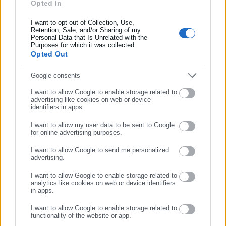
Opted In
Συμπλήρωσε όνομα
παραγραφή ακόμα και αν εντοπιστούν για πρώτη φορά μετά
I want to opt-out of Collection, Use,
την 1/1/2026, ενώ στη συνέχεια θα υπόκεινται σε 5ετή
Retention, Sale, and/or Sharing of my
Personal Data that Is Unrelated with the
παραγραφή.
Συμπλήρωσε επώνυμο
Purposes for which it was collected.
Opted Out
Για παράδειγμα:
Συμπλήρωσε email
Google consents
– Οφειλή του 2017 που δεν έχει βεβαιωθεί από ΕΦΚΑ-ΚΕΑΟ
I want to allow Google to enable storage related to
παραγράφεται κανονικά την 1η/1/2028. Αν όμως βεβαιωθεί το
advertising like cookies on web or device
2026, η παραγραφή διακόπτεται και το χρέος υπόκειται στο
identifiers in apps.
νέο καθεστώς παραγραφής, δηλαδή στην 5ετία, που λήγει το
I want to allow my user data to be sent to Google
2031.
for online advertising purposes.
ΣΥΝΕΧΙΣΤΕ ΣΤΟ WEBSITE
I want to allow Google to send me personalized
– Οφειλή του 2020 που δεν έχει βεβαιωθεί από ΕΦΚΑ-ΚΕΑΟ
advertising.
ΕΓΓΡΑΦΗ
παραγράφεται κανονικά την 1η/1/2029. Αν βεβαιωθεί το 2026,
I want to allow Google to enable storage related to
η παραγραφή διακόπτεται και το χρέος υπόκειται στο νέο
analytics like cookies on web or device identifiers
in apps.
καθεστώς παραγραφής, δηλαδή στην 5ετία, που λήγει το 2031.
I want to allow Google to enable storage related to
Προσοχή: Οι ελεύθεροι επαγγελματίες που θα τύχουν
functionality of the website or app.