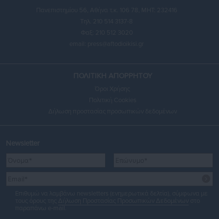
Πανεπιστημίου 56, Αθήνα τ.κ. 106 78, ΜΗΤ: 232416
Τηλ. 210 514 3137-8
Φαξ: 210 512 3020
email:
press@aftodioikisi.gr
ΠΟΛΙΤΙΚΗ ΑΠΟΡΡΗΤΟΥ
Όροι Χρήσης
Πολιτική Cookies
Δήλωση προστασίας προσωπικών δεδομένων
Newsletter
Επιθυμώ να λαμβάνω newsletters (ενημερωτικά δελτία), σύμφωνα με
τους όρους της
Δήλωση Προστασίας Προσωπικών Δεδομένων
στο
παραπάνω e-mail.