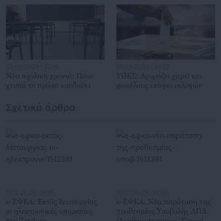
ενδιαφέρονται για τοπικά, εργασιακά, ασφαλιστικά αλλά και
για γενικότερα θέματα της επικαιρότητας.
07.08.2026 | 22:16
07.08.2026 | 21:22
Νέα σχολική χρονιά: Πότε
ΥΠΕΣ: Αγοράζει χαρτί και
χτυπά το πρώτο κουδούνι
φακέλους ενόψει εκλογών
Σχετικά άρθρα
15.12.2025 | 14:16
09.12.2025 | 14:50
e-ΕΦΚΑ: Εκτός λειτουργίας
e-ΕΦΚΑ: Νέα παράταση της
οι ηλεκτρονικές υπηρεσίες
προθεσμίας Υποβολής ΑΠΔ
την Τετάρτη
Οικοδομοτεχνικών Έργων