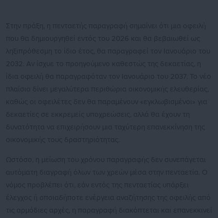
Στην πράξη, η πενταετής παραγραφή σημαίνει ότι μια οφειλή
που θα δημιουργηθεί εντός του 2026 και θα βεβαιωθεί ως
ληξιπρόθεσμη το ίδιο έτος, θα παραγραφεί τον Ιανουάριο του
2032. Αν ίσχυε το προηγούμενο καθεστώς της δεκαετίας, η
ίδια οφειλή θα παραγραφόταν τον Ιανουάριο του 2037. Το νέο
πλαίσιο δίνει μεγαλύτερα περιθώρια οικονομικής ελευθερίας,
καθώς οι οφειλέτες δεν θα παραμένουν «εγκλωβισμένοι» για
δεκαετίες σε εκκρεμείς υποχρεώσεις, αλλά θα έχουν τη
δυνατότητα να επιχειρήσουν μια ταχύτερη επανεκκίνηση της
οικονομικής τους δραστηριότητας.
Ωστόσο, η μείωση του χρόνου παραγραφής δεν συνεπάγεται
αυτόματη διαγραφή όλων των χρεών μέσα στην πενταετία. Ο
νόμος προβλέπει ότι, εάν εντός της πενταετίας υπάρξει
έλεγχος ή οποιαδήποτε ενέργεια αναζήτησης της οφειλής από
τις αρμόδιες αρχές, η παραγραφή διακόπτεται και επανεκκινεί