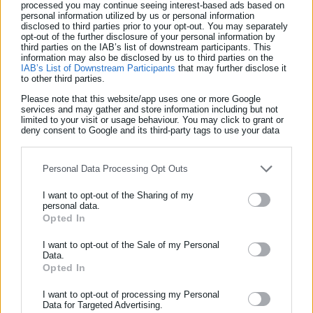
processed you may continue seeing interest-based ads based on
Κυριακές ανοίγουν τα καταστήματα -Χρήσιμες
personal information utilized by us or personal information
disclosed to third parties prior to your opt-out. You may separately
οδηγίες
opt-out of the further disclosure of your personal information by
third parties on the IAB’s list of downstream participants. This
information may also be disclosed by us to third parties on the
Εφορία: Ρύθμιση οφειλών με τεχνητή
IAB’s List of Downstream Participants
that may further disclose it
νοημοσύνη
to other third parties.
Please note that this website/app uses one or more Google
services and may gather and store information including but not
limited to your visit or usage behaviour. You may click to grant or
deny consent to Google and its third-party tags to use your data
for below specified purposes in below Google consent section.
Personal Data Processing Opt Outs
Για παράδειγμα, οφειλή που βεβαιώθηκε το 2024
παραγράφεται την 1/1/2035. Αν το 2030 (εντός της 10ετούς
I want to opt-out of the Sharing of my
personal data.
παραγραφής) ειδοποιηθεί ο οφειλέτης για την εξόφλησή ή τη
Opted In
ΕΓΓΡΑΦΗ NEWSLETTER
ρύθμιση του χρέους, τότε αυτομάτως διακόπτεται ο χρόνος
Ενημερωθείτε πρώτοι για ειδήσεις και θέματα από το χώρο της
I want to opt-out of the Sale of my Personal
της παραγραφής και ξεκινά η 5ετία, με την παραγραφή να
Data.
Αυτοδιοίκησης, της δημόσιας διοίκησης, της εργασίας, της
πηγαίνει πλέον στο 2035.
Opted In
ασφάλισης αλλά και γενικότερης επικαιρότητας από την Ελλάδα
και όλο τον κόσμο!
Τα χρέη που ανάγονται σε περιόδους καταβολής εισφορών
I want to opt-out of processing my Personal
Data for Targeted Advertising.
πριν από το 2026 εξακολουθούν να υπόκεινται σε 10ετή