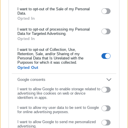
Ενημερωθείτε πρώτοι για ειδήσεις και θέματα από το χώρο της
I want to opt-out of the Sale of my Personal
Data.
Αυτοδιοίκησης, της δημόσιας διοίκησης, της εργασίας, της
Opted In
ασφάλισης αλλά και γενικότερης επικαιρότητας από την Ελλάδα
Η αύξηση των καταγγελιών σε τομείς που μέχρι πρότινος δεν
και όλο τον κόσμο!
I want to opt-out of processing my Personal
μας είχαν απασχολήσει, όπως ο Τουρισμός, η Εκπαίδευση, οι
Data for Targeted Advertising.
Opted In
Υπηρεσίες Υγείας κλπ. αλλά και η διατήρηση παραδοσιακών
Συμπλήρωσε όνομα
κλάδων παράτυπης συμπεριφοράς όπως οι Τράπεζες, οι
I want to opt-out of Collection, Use,
Τηλεπικοινωνίες, οι Ταχυμεταφορές κλπ., δείχνουν ότι ο
Retention, Sale, and/or Sharing of my
Personal Data that Is Unrelated with the
Συμπλήρωσε επώνυμο
καταναλωτής κινείται σε ένα περιβάλλον το οποίο κάθε άλλο
Purposes for which it was collected.
Opted Out
από ασφαλές μπορεί να χαρακτηριστεί.
Συμπλήρωσε email
Google consents
Ταυτόχρονα φαίνεται ότι διατηρείται η επαγρύπνηση και η
διεκδίκηση των δικαιωμάτων από την πλευρά των
I want to allow Google to enable storage related to
advertising like cookies on web or device
καταναλωτών, πιθανότατα, λόγω της ολοένα αυξημένης
identifiers in apps.
οικονομικής δυσπραγίας.
I want to allow my user data to be sent to Google
for online advertising purposes.
Δείτε τη μελέτη παρακάτω:
ΣΥΝΕΧΙΣΤΕ ΣΤΟ WEBSITE
I want to allow Google to send me personalized
advertising.