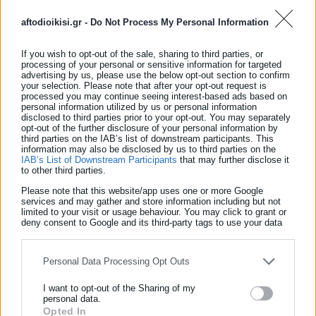
το σύνολο των περιπτώσεων που διαχειρίστηκε η ΕΕΚΕ
aftodioikisi.gr -
Do Not Process My Personal Information
στην κατηγορία των Προϊόντων και Υπηρεσιών
κατέχουν την πρώτη θέση καταγγελιών (54,55%).
If you wish to opt-out of the sale, sharing to third parties, or
Παραμένει υψηλό και το 2022 το ποσοστό των
processing of your personal or sensitive information for targeted
advertising by us, please use the below opt-out section to confirm
καταγγελιών στην κατηγορία
των
your selection. Please note that after your opt-out request is
processed you may continue seeing interest-based ads based on
Τηλεπικοινωνιών
με το μεγαλύτερο μέρος να καλύπτει
personal information utilized by us or personal information
τις αθέμιτες εμπορικές πρακτικές (59,27%) όπως για
disclosed to third parties prior to your opt-out. You may separately
opt-out of the further disclosure of your personal information by
παράδειγμα μη παροχή των συμφωνημένων
third parties on the IAB’s list of downstream participants. This
υπηρεσιών (χαμηλότερη ταχύτητα δικτύου κλπ.),
information may also be disclosed by us to third parties on the
IAB’s List of Downstream Participants
that may further disclose it
πρόσθετες και μη ζητηθείσες υπηρεσίες κλπ. ενώ δεν
to other third parties.
ήταν λίγες και οι καταγγελίες που αφορούσαν διακοπές
Please note that this website/app uses one or more Google
παροχής υπηρεσιών (14,81%).
services and may gather and store information including but not
limited to your visit or usage behaviour. You may click to grant or
deny consent to Google and its third-party tags to use your data
Από τα συμπεράσματα που εξάγονται από τη στατιστική
for below specified purposes in below Google consent section.
μελέτη των καταγγελιών του 2022 που διαχειρίστηκε η ΕΕΚΕ,
Personal Data Processing Opt Outs
συνάγεται ότι διατηρούνται για μία ακόμα χρονιά, σε υψηλό
ποσοστό, οι αθέμιτες εμπορικές πρακτικές από την πλευρά
I want to opt-out of the Sharing of my
personal data.
των προμηθευτών.
Opted In
ΕΓΓΡΑΦΗ NEWSLETTER