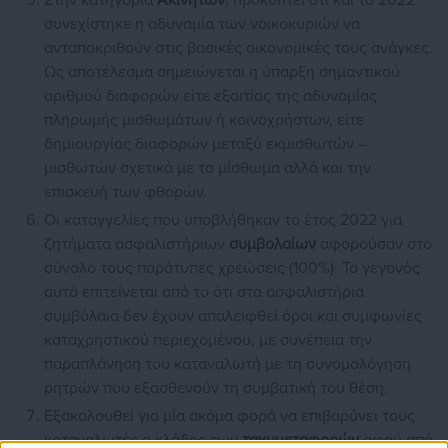
Στην κατηγορία
Ακινήτων
, προκύπτει ότι και το 2022
συνεχίστηκε η αδυναμία των νοικοκυριών να
ανταποκριθούν στις βασικές οικονομικές τους ανάγκες.
Ως αποτέλεσμα σημειώνεται η ύπαρξη σημαντικού
αριθμού διαφορών είτε εξαιτίας της αδυναμίας
πληρωμής μισθωμάτων ή κοινοχρήστων, είτε
δημιουργίας διαφορών μεταξύ εκμισθωτών –
μισθωτών σχετικά με το μίσθωμα αλλά και την
επισκευή των φθορών.
Οι καταγγελίες που υποβλήθηκαν το έτος 2022 για
ζητήματα ασφαλιστήριων
συμβολαίων
αφορούσαν στο
σύνολο τους παράτυπες χρεώσεις (100%). Το γεγονός
αυτό επιτείνεται από το ότι στα ασφαλιστήρια
συμβόλαια δεν έχουν απαλειφθεί όροι και συμφωνίες
καταχρηστικού περιεχομένου, με συνέπεια την
παραπλάνηση του καταναλωτή με τη συνομολόγηση
ρητρών που εξασθενούν τη συμβατική του θέση.
Εξακολουθεί για μία ακόμα φορά να επιβαρύνει τους
καταναλωτές ο κλάδος των
ταχυμεταφορών
αφού από