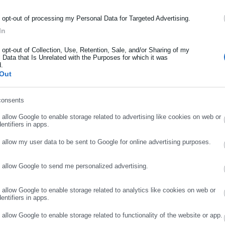
μόσιας διοίκησης, της εργασίας, της ασφάλισης αλλά και γενικότερ
ις διμερείς ρυθμίσεις που πραγματοποιήθηκαν κατά τον μήνα Ιούλι
ρότητας από την Ελλάδα και όλο τον κόσμο!
o opt-out of processing my Personal Data for Targeted Advertising.
 οφειλέτες και που αντιστοιχούν στις μεγαλύτερες εταιρείες
In
ήρωσε όνομα
o opt-out of Collection, Use, Retention, Sale, and/or Sharing of my
αξιοποίηση των διαθέσιμων εργαλείων ρύθμισης οφειλών,
 Data that Is Unrelated with the Purposes for which it was
d.
α Χρηματοπιστωτικού Τομέα και Διαχείρισης Ιδιωτικού Χρέους
ήρωσε επώνυμο
Out
οποιείται πανελλαδικά με βιντεοκλήση ή τηλεφωνικά κατόπιν
://www.gov.gr/ipiresies/polites-kai-kathemerinoteta/ex-apostaseos-
consents
ediaskepse-kai-telephonike-epikoinonia-apo-ten-eidike-grammateia-
ρωσε email
o allow Google to enable storage related to advertising like cookies on web or
ή στο τηλέφωνο 213.212.5730.
entifiers in apps.
o allow my user data to be sent to Google for online advertising purposes.
o allow Google to send me personalized advertising.
ΣΥΝΕΧΙΣΤΕ ΣΤΟ WEBSITE
ΕΓΓΡΑΦΗ
o allow Google to enable storage related to analytics like cookies on web or
entifiers in apps.
o allow Google to enable storage related to functionality of the website or app.