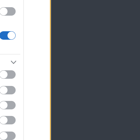
ης
ο,