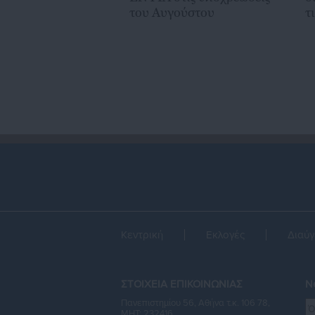
του Αυγούστου
τ
Κεντρική
Εκλογές
Διαύγ
ΣΤΟΙΧΕΙΑ ΕΠΙΚΟΙΝΩΝΙΑΣ
Ne
Πανεπιστημίου 56, Αθήνα τ.κ. 106 78,
ΜΗΤ: 232416