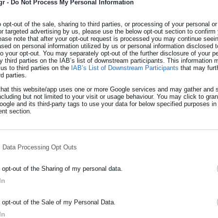
gr -
Do Not Process My Personal Information
μμα «ΔΙΑΤΗΡΩ» Δημοσίου Τομέα
o opt-out of the sale, sharing to third parties, or processing of your personal or
or targeted advertising by us, please use the below opt-out section to confirm
ease note that after your opt-out request is processed you may continue seein
ιώσεις φόρων και εισφορών θα
ed on personal information utilized by us or personal information disclosed to
 to your opt-out. You may separately opt-out of the further disclosure of your p
υπουργός
y third parties on the IAB’s list of downstream participants. This information
us to third parties on the
IAB’s List of Downstream Participants
that may furt
rd parties.
that this website/app uses one or more Google services and may gather and s
ncluding but not limited to your visit or usage behaviour. You may click to gra
ος της υποχρεωτικότητας αποδοχής από όλους τους πιστωτές της
ogle and its third-party tags to use your data for below specified purposes in
άλωτους οφειλέτες, συνολικά
1.162 ευάλωτοι
πολίτες έχουν λάβει
nt section.
 μέτρου της προκαταβολής, επιτυγχάνοντας αναστολή
l Data Processing Opt Outs
o opt-out of the Sharing of my personal data.
In
δικαστικού της Γενικής Γραμματείας Χρηματοπιστωτικού Τομέα κα
ΡΑΦΗ NEWSLETTER
άζονται στοιχεία για τις συστημικές τράπεζες σύμφωνα με τα οποί
o opt-out of the Sale of my Personal Data.
 το
18,5% των μη εξυπηρετούμενων δανείων
βρίσκεται σε καθεστ
ωθείτε πρώτοι για ειδήσεις και θέματα από το χώρο της Αυτοδιο
In