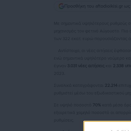
Προσθήκη του aftodioikisi.gr ω
Με σημαντικά υψηλότερους ρυθμούς συ
μηχανισμός τον φετινό Αύγουστο. Πιο 
των 322 εκατ. ευρώ παρουσιάζοντας αύ
Αντίστοιχα, οι νέες αιτήσεις έφθασ
ενώ σημαντικά υψηλότερο νούμερο κατ
έγιναν
3.031 νέες αιτήσεις
και
2.338 υπ
2023.
Συνολικά καταγράφονται
22.214
επιτυχ
ρυθμιστεί μέσω του εξωδικαστικού μη
Σε υψηλό ποσοστό
70%
κατά μέσο όρο
εξαιρετικά χαμηλό ποσοστό οι απορρίψε
ρυθμίσεις.