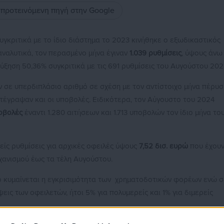
ς προτεινόμενη πηγή στην Google
γκριτικά με το ίδιο διάστημα το 2023 κινήθηκε ο εξωδικαστικός
αναλυτικά, τον περασμένο μήνα έγιναν
1.039
ρυθμίσεις
, ύψους άνω
ξηση 50,36% συγκριτικά με τις 691 ρυθμίσεις του Αυγούστου 202
αν σε υπερδιπλάσιο αριθμό σε σχέση με τον αντίστοιχο μήνα πέρυσ
έγραψαν και οι υποβολές. Ειδικότερα, τον Αύγουστο του 2024
οβολές
έναντι 1.280 αιτήσεων και 1.713 υποβολών τον ίδιο μήνα το
είς ρυθμίσεις για αρχικές οφειλές ύψους
7,52 δισ. ευρώ
που έχου
χανισμού έως τα τέλη Αυγούστου.
 κυμαίνεται η εγκρισιμότητα των χρηματοδοτικών φορέων ενώ σ
ις των οφειλετών, ήτοι 5% για πολυμερείς και 1% για διμερείς