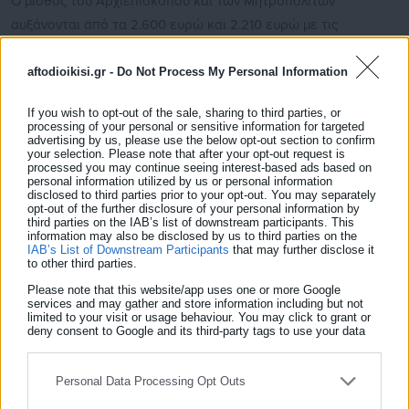
Ο μισθός του Αρχιεπισκόπου και των Μητροπολιτών
αυξάνονται από τα 2.600 ευρώ και 2.210 ευρώ με τις
πρόσθετες προϋποθέσεις στα 4.673 ευρώ μεικτά ανά μήνα.
Πρόκειται για αυξήσεις που φτάνουν μέχρι το 91,5% για τους
aftodioikisi.gr -
Do Not Process My Personal Information
Αρχιεπισκόπους και το 114% για τους Μητροπολίτες.
If you wish to opt-out of the sale, sharing to third parties, or
processing of your personal or sensitive information for targeted
Σημειώνεται πως με τις νέες διατάξεις θα καταργηθούν τα
advertising by us, please use the below opt-out section to confirm
your selection. Please note that after your opt-out request is
έξοδα παράστασης που προβλέπονταν για Μητροπολίτες τον
processed you may continue seeing interest-based ads based on
Αρχιεπίσκοπο, ενώ καταργείται και το σχετικό επίδομα που
personal information utilized by us or personal information
disclosed to third parties prior to your opt-out. You may separately
καταβαλλόταν για τους τίτλους σπουδών.
opt-out of the further disclosure of your personal information by
third parties on the IAB’s list of downstream participants. This
information may also be disclosed by us to third parties on the
Ενώ για τους επισκόπους εκτιμάται πως ο μισθός τους μπορεί
IAB’s List of Downstream Participants
that may further disclose it
to other third parties.
μέχρι και να διπλασιαστεί με τις νέες ρυθμίσεις.
Please note that this website/app uses one or more Google
services and may gather and store information including but not
limited to your visit or usage behaviour. You may click to grant or
deny consent to Google and its third-party tags to use your data
for below specified purposes in below Google consent section.
Την ίδια στιγμή, ενώ ο κατώτατος μισθός για τους
Personal Data Processing Opt Outs
εργαζόμενους στον ιδιωτικό τομέα αυξήθηκε κατά 4,55% και
ανήλθε στα 920 ευρώ (μικτά).