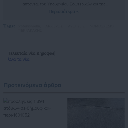
άπτονται του Υπουργείου Εσωτερικών και της
αυτοδιοίκησης. Στο παρελθόν έχει αρθρογραφήσει σε
Περισσότερα
φοιτητικές και τοπικές ιστοσελίδες, όπως και στην
Εφημερίδα «ΕΣΤΙΑ»
https://www.instagram.com/mixalis_kott/
Tags:
proteinomena,
ΑΡΧΙΕΡΕΙΣ,
ΑΥΞΗΣΕΙΣ,
ΝΟΜΟΣΧΕΔΙΟ,
ΠΙΕΡΡΑΚΑΚΗΣ
Τελευταία νέα
Δημοφιλή
Όλα τα νέα
Προτεινόμενα άρθρα