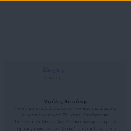
Μιχάλης Κοττάκης
Γεννήθηκε το 2000. Σπούδασε Πολιτικές Επιστήμες και
Δημόσια Διοίκηση στο Εθνικό και Καποδιστριακό
Πανεπιστήμιο Αθηνών. Ασχολείται επαγγελματικά με τη
δημοσιογραφία από το 2025 καλύπτοντας θέματα που