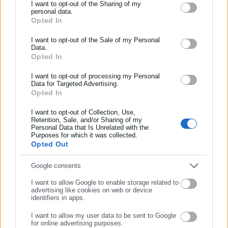
I want to opt-out of the Sharing of my
personal data.
Δείτε αναλυτικά τη διάταξη:
Opted In
ΕΓΓΡΑΦΗ NEWSLETTER
Ενημερωθείτε πρώτοι για ειδήσεις και θέματα από το χώρο της
I want to opt-out of the Sale of my Personal
Data.
Αυτοδιοίκησης, της δημόσιας διοίκησης, της εργασίας, της
Opted In
Ακολουθεί το σχετικό νομοσχέδιο:
ασφάλισης αλλά και γενικότερης επικαιρότητας από την Ελλάδα
και όλο τον κόσμο!
I want to opt-out of processing my Personal
View Fullscreen
Data for Targeted Advertising.
Opted In
Συμπλήρωσε όνομα
I want to opt-out of Collection, Use,
Retention, Sale, and/or Sharing of my
Personal Data that Is Unrelated with the
Συμπλήρωσε επώνυμο
Purposes for which it was collected.
Opted Out
Συμπλήρωσε email
Google consents
I want to allow Google to enable storage related to
advertising like cookies on web or device
identifiers in apps.
I want to allow my user data to be sent to Google
for online advertising purposes.