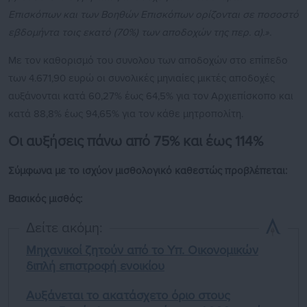
Επισκόπων και των Βοηθών Επισκόπων ορίζονται σε ποσοστό
εβδομήντα τοις εκατό (70%) των αποδοχών της περ. α).».
Με τον καθορισμό του συνολου των αποδοχών στο επίπεδο
των 4.671,90 ευρώ οι συνολικές μηνιαίες μικτές αποδοχές
αυξάνονται κατά 60,27% έως 64,5% για τον Αρχιεπίσκοπο και
κατά 88,8% έως 94,65% για τον κάθε μητροπολίτη.
Οι αυξήσεις πάνω από 75% και έως 114%
Σύμφωνα με το ισχύον μισθολογικό καθεστώς προβλέπεται:
Βασικός μισθός:
Δείτε ακόμη:
Μηχανικοί ζητούν από το Υπ. Οικονομικών
διπλή επιστροφή ενοικίου
Αυξάνεται το ακατάσχετο όριο στους