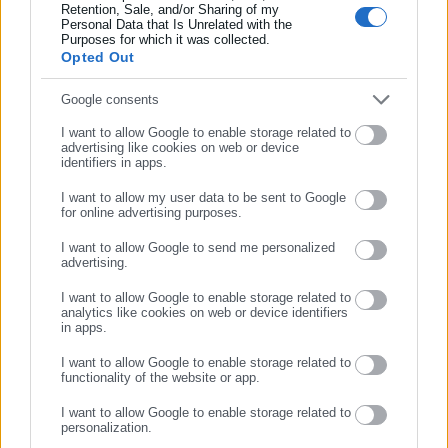
Retention, Sale, and/or Sharing of my
και συνεχούς ροής ενημέρωσης με ειδήσεις και θέματα από
Personal Data that Is Unrelated with the
Συμπλήρωσε επώνυμο
Purposes for which it was collected.
το χώρο της Αυτοδιοίκησης, της Δημόσιας Διοίκησης, της
Opted Out
Εργασίας, της Ασφάλισης αλλά και γενικότερης
Περισσότερα
επικαιρότητας από την Ελλάδα και όλο τον κόσμο. Τον Μάιο
Συμπλήρωσε email
Google consents
του 2010, μόλις δύο χρόνια μετά την έναρξη της λειτουργίας
Tags:
DRONE,
VIDEO,
ΚΕΦΑΛΟΝΙΑ,
ΠΑΡΑΛΙΑ
I want to allow Google to enable storage related to
της τιμήθηκε με το δημοσιογραφικό Βραβείο Μπότση.
advertising like cookies on web or device
Παράλληλα, αποτελεί κόμβο αμφίδρομης επικοινωνίας
identifiers in apps.
μεταξύ πολιτικών, αιρετών της Αυτοδιοίκησης αλλά και
I want to allow my user data to be sent to Google
Τελευταία νέα
Δημοφιλή
επιχειρηματιών με τους πολίτες και τους εργαζόμενους στο
for online advertising purposes.
Όλα τα νέα
ΣΥΝΕΧΙΣΤΕ ΣΤΟ WEBSITE
δημόσιο και ιδιωτικό τομέα, ενώ λειτουργεί ως δίαυλος
I want to allow Google to send me personalized
διαδραστικής ενημέρωσης και επικοινωνίας μεταξύ της
advertising.
ΕΓΓΡΑΦΗ
Περιφέρειας και του Κέντρου. Καθημερινά δέχεται
εκατοντάδες χιλιάδες επισκέψεις από εργαζόμενους στο
I want to allow Google to enable storage related to
Προτεινόμενα άρθρα
analytics like cookies on web or device identifiers
δημόσιο και ιδιωτικό τομέα, πολιτικούς, αιρετούς της
in apps.
Αυτοδιοίκησης, επιχειρηματίες και, κυρίως, πολίτες που
I want to allow Google to enable storage related to
ενδιαφέρονται για τοπικά, εργασιακά, ασφαλιστικά αλλά και
functionality of the website or app.
για γενικότερα θέματα της επικαιρότητας.
I want to allow Google to enable storage related to
personalization.