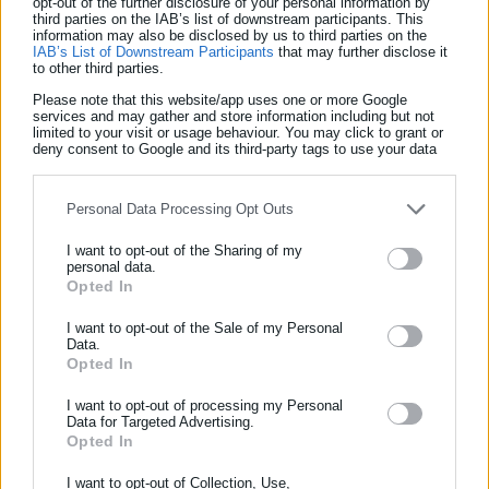
opt-out of the further disclosure of your personal information by
third parties on the IAB’s list of downstream participants. This
information may also be disclosed by us to third parties on the
IAB’s List of Downstream Participants
that may further disclose it
to other third parties.
Please note that this website/app uses one or more Google
services and may gather and store information including but not
limited to your visit or usage behaviour. You may click to grant or
deny consent to Google and its third-party tags to use your data
for below specified purposes in below Google consent section.
Personal Data Processing Opt Outs
I want to opt-out of the Sharing of my
personal data.
Opted In
ΕΓΓΡΑΦΗ NEWSLETTER
Ενημερωθείτε πρώτοι για ειδήσεις και θέματα από το χώρο της
I want to opt-out of the Sale of my Personal
Data.
Αυτοδιοίκησης, της δημόσιας διοίκησης, της εργασίας, της
Opted In
ασφάλισης αλλά και γενικότερης επικαιρότητας από την Ελλάδα
και όλο τον κόσμο!
I want to opt-out of processing my Personal
Aftodioikisi News
Data for Targeted Advertising.
Η aftodioikisi.gr είναι η βασική Διαδικτυακή πύλη για τους
Opted In
Συμπλήρωσε όνομα
ΟΤΑ, το Δημόσιο και την Εργασία στην Ελλάδα,
I want to opt-out of Collection, Use,
λειτουργώντας από τον Απρίλιο του 2008 ως πηγή έγκυρης