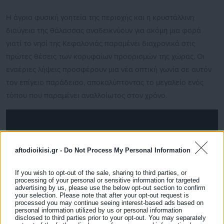
Η άγρια φυσική γοητεία της περιοχής και η κρυστάλλινη
διαύγεια της θάλασσας αναδεικνύουν για ακόμη μια φορά
γιατί το νησί της Κεφαλονιάς παραμένει διαχρονικά στις
πρώτες θέσεις των κορυφαίων προορισμών της χώρας. Οι
εναέριες λήψεις προσφέρουν μια νέα οπτική γωνία σε αυτόν
τον επίγειο παράδεισο, αποκαλύπτοντας το μεγαλείο ενός
τόπου που παραμένει αναλλοίωτος στον χρόνο.
aftodioikisi.gr -
Do Not Process My Personal Information
If you wish to opt-out of the sale, sharing to third parties, or
processing of your personal or sensitive information for targeted
advertising by us, please use the below opt-out section to confirm
your selection. Please note that after your opt-out request is
processed you may continue seeing interest-based ads based on
personal information utilized by us or personal information
disclosed to third parties prior to your opt-out. You may separately