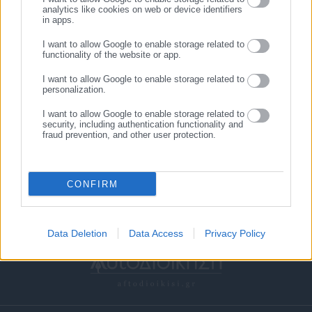
analytics like cookies on web or device identifiers
in apps.
I want to allow Google to enable storage related to
functionality of the website or app.
I want to allow Google to enable storage related to
personalization.
21.10.2016 | 12:52
08.01.2017 | 11:16
Σε 3,5 ώρες με το τρένο
Η καταπληκτική φωτο της
I want to allow Google to enable storage related to
Αθήνα – Θεσσαλονίκη το
χιονισμένης Λίμνης
security, including authentication functionality and
fraud prevention, and other user protection.
2018
Πλαστήρα που έγινε viral
CONFIRM
Data Deletion
Data Access
Privacy Policy