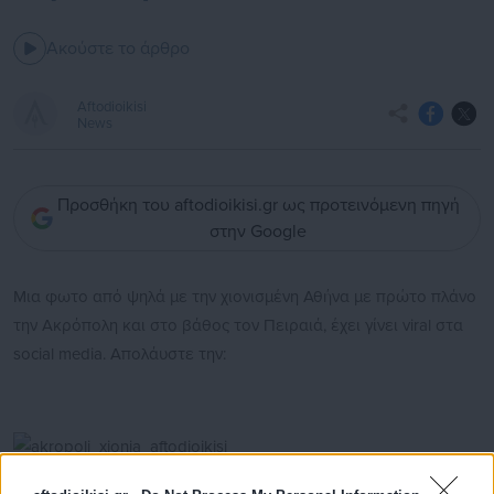
Ακούστε το άρθρο
Aftodioikisi
News
Προσθήκη του aftodioikisi.gr ως προτεινόμενη πηγή
στην Google
Μια φωτο από ψηλά με την χιονισμένη Αθήνα με πρώτο πλάνο
την Ακρόπολη και στο βάθος τον Πειραιά, έχει γίνει viral στα
social media. Απολάυστε την: