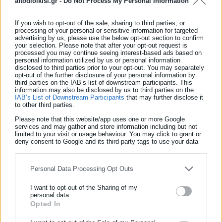
aftodioikisi.gr -
Do Not Process My Personal Information
If you wish to opt-out of the sale, sharing to third parties, or
processing of your personal or sensitive information for targeted
advertising by us, please use the below opt-out section to confirm
your selection. Please note that after your opt-out request is
processed you may continue seeing interest-based ads based on
personal information utilized by us or personal information
disclosed to third parties prior to your opt-out. You may separately
opt-out of the further disclosure of your personal information by
third parties on the IAB’s list of downstream participants. This
information may also be disclosed by us to third parties on the
IAB’s List of Downstream Participants
that may further disclose it
Aftodioikisi News
to other third parties.
Η aftodioikisi.gr είναι η βασική Διαδικτυακή πύλη για τους
Please note that this website/app uses one or more Google
ΟΤΑ, το Δημόσιο και την Εργασία στην Ελλάδα,
services and may gather and store information including but not
limited to your visit or usage behaviour. You may click to grant or
λειτουργώντας από τον Απρίλιο του 2008 ως πηγή έγκυρης
deny consent to Google and its third-party tags to use your data
και συνεχούς ροής ενημέρωσης με ειδήσεις και θέματα από
for below specified purposes in below Google consent section.
το χώρο της Αυτοδιοίκησης, της Δημόσιας Διοίκησης, της
Personal Data Processing Opt Outs
Εργασίας, της Ασφάλισης αλλά και γενικότερης
Περισσότερα
επικαιρότητας από την Ελλάδα και όλο τον κόσμο. Τον Μάιο
I want to opt-out of the Sharing of my
του 2010, μόλις δύο χρόνια μετά την έναρξη της λειτουργίας
personal data.
Tags:
VIRAL,
ΑΘΗΝΑ,
ΑΚΡΟΠΟΛΗ,
ΦΩΤΟ,
ΧΙΟΝΙΑ
Opted In
ΕΓΓΡΑΦΗ NEWSLETTER
της τιμήθηκε με το δημοσιογραφικό Βραβείο Μπότση.
Παράλληλα, αποτελεί κόμβο αμφίδρομης επικοινωνίας