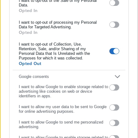
Ενημερωθείτε πρώτοι για ειδήσεις και θέματα από το χώρο της
I want to opt-out of the Sale of my Personal
μεταξύ πολιτικών, αιρετών της Αυτοδιοίκησης αλλά και
Data.
Αυτοδιοίκησης, της δημόσιας διοίκησης, της εργασίας, της
Τελευταία νέα
Δημοφιλή
Opted In
επιχειρηματιών με τους πολίτες και τους εργαζόμενους στο
ασφάλισης αλλά και γενικότερης επικαιρότητας από την Ελλάδα
Όλα τα νέα
δημόσιο και ιδιωτικό τομέα, ενώ λειτουργεί ως δίαυλος
και όλο τον κόσμο!
I want to opt-out of processing my Personal
διαδραστικής ενημέρωσης και επικοινωνίας μεταξύ της
Data for Targeted Advertising.
Opted In
Περιφέρειας και του Κέντρου. Καθημερινά δέχεται
Συμπλήρωσε όνομα
εκατοντάδες χιλιάδες επισκέψεις από εργαζόμενους στο
Προτεινόμενα άρθρα
I want to opt-out of Collection, Use,
δημόσιο και ιδιωτικό τομέα, πολιτικούς, αιρετούς της
Retention, Sale, and/or Sharing of my
Personal Data that Is Unrelated with the
Αυτοδιοίκησης, επιχειρηματίες και, κυρίως, πολίτες που
Συμπλήρωσε επώνυμο
Purposes for which it was collected.
ενδιαφέρονται για τοπικά, εργασιακά, ασφαλιστικά αλλά και
Opted Out
για γενικότερα θέματα της επικαιρότητας.
Συμπλήρωσε email
Google consents
I want to allow Google to enable storage related to
advertising like cookies on web or device
identifiers in apps.
10.08.2026 | 09:47
10.08.2026 | 07:06
ΣΚΑΪ: Τέλος ο Κωνσταντίνος
Τουρισμός για Ολους: Ανοιξε
I want to allow my user data to be sent to Google
Ζούλας – Πρόεδρος ο
η πλατφόρμα για το σύνολο
for online advertising purposes.
Αλαφούζος
των ΑΦΜ
ΣΥΝΕΧΙΣΤΕ ΣΤΟ WEBSITE
I want to allow Google to send me personalized
advertising.
Σχετικά άρθρα
ΕΓΓΡΑΦΗ
I want to allow Google to enable storage related to