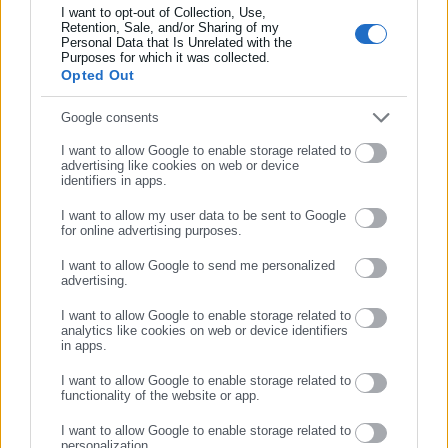
I want to opt-out of Collection, Use,
λειτουργώντας από τον Απρίλιο του 2008 ως πηγή έγκυρης
Retention, Sale, and/or Sharing of my
και συνεχούς ροής ενημέρωσης με ειδήσεις και θέματα από
Personal Data that Is Unrelated with the
Συμπλήρωσε επώνυμο
Purposes for which it was collected.
το χώρο της Αυτοδιοίκησης, της Δημόσιας Διοίκησης, της
Opted Out
Εργασίας, της Ασφάλισης αλλά και γενικότερης
Περισσότερα
επικαιρότητας από την Ελλάδα και όλο τον κόσμο. Τον Μάιο
Συμπλήρωσε email
Google consents
του 2010, μόλις δύο χρόνια μετά την έναρξη της λειτουργίας
Tags:
BENZINH,
ΘΕΣΣΑΛΟΝΙΚΗ
I want to allow Google to enable storage related to
της τιμήθηκε με το δημοσιογραφικό Βραβείο Μπότση.
advertising like cookies on web or device
Παράλληλα, αποτελεί κόμβο αμφίδρομης επικοινωνίας
identifiers in apps.
μεταξύ πολιτικών, αιρετών της Αυτοδιοίκησης αλλά και
I want to allow my user data to be sent to Google
Τελευταία νέα
Δημοφιλή
επιχειρηματιών με τους πολίτες και τους εργαζόμενους στο
for online advertising purposes.
Όλα τα νέα
δημόσιο και ιδιωτικό τομέα, ενώ λειτουργεί ως δίαυλος
ΣΥΝΕΧΙΣΤΕ ΣΤΟ WEBSITE
I want to allow Google to send me personalized
διαδραστικής ενημέρωσης και επικοινωνίας μεταξύ της
advertising.
ΕΓΓΡΑΦΗ
Περιφέρειας και του Κέντρου. Καθημερινά δέχεται
εκατοντάδες χιλιάδες επισκέψεις από εργαζόμενους στο
I want to allow Google to enable storage related to
Προτεινόμενα άρθρα
analytics like cookies on web or device identifiers
δημόσιο και ιδιωτικό τομέα, πολιτικούς, αιρετούς της
in apps.
Αυτοδιοίκησης, επιχειρηματίες και, κυρίως, πολίτες που
I want to allow Google to enable storage related to
ενδιαφέρονται για τοπικά, εργασιακά, ασφαλιστικά αλλά και
functionality of the website or app.
για γενικότερα θέματα της επικαιρότητας.
I want to allow Google to enable storage related to
personalization.