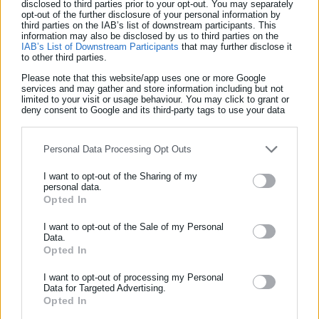
disclosed to third parties prior to your opt-out. You may separately
opt-out of the further disclosure of your personal information by
third parties on the IAB’s list of downstream participants. This
Η 22χρονη χρειάστηκε να διακομιστεί στο νοσοκομείο «Άγιος
information may also be disclosed by us to third parties on the
IAB’s List of Downstream Participants
that may further disclose it
Δημήτριος» καθώς υπέστη έγκαυμα στην περιοχή του ματιού.
to other third parties.
Please note that this website/app uses one or more Google
Αστυνομικοί του Α.Τ. Πυλαίας – Χορτιάτη εντόπισαν τον
services and may gather and store information including but not
limited to your visit or usage behaviour. You may click to grant or
59χρονο άνδρα και τον συνέλαβαν.
deny consent to Google and its third-party tags to use your data
for below specified purposes in below Google consent section.
Personal Data Processing Opt Outs
I want to opt-out of the Sharing of my
personal data.
Opted In
ΕΓΓΡΑΦΗ NEWSLETTER
Ενημερωθείτε πρώτοι για ειδήσεις και θέματα από το χώρο της
I want to opt-out of the Sale of my Personal
Data.
Αυτοδιοίκησης, της δημόσιας διοίκησης, της εργασίας, της
Opted In
ασφάλισης αλλά και γενικότερης επικαιρότητας από την Ελλάδα
και όλο τον κόσμο!
I want to opt-out of processing my Personal
Aftodioikisi News
Data for Targeted Advertising.
Η aftodioikisi.gr είναι η βασική Διαδικτυακή πύλη για τους
Opted In
Συμπλήρωσε όνομα
ΟΤΑ, το Δημόσιο και την Εργασία στην Ελλάδα,