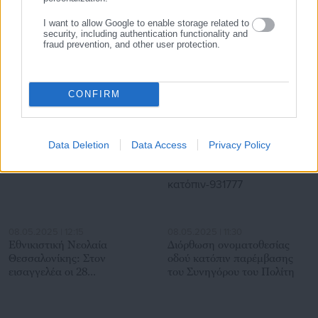
I want to allow Google to enable storage related to
security, including authentication functionality and
05.08.2026 | 12:27
05.08.2026 | 11:44
fraud prevention, and other user protection.
Νέο ρεκόρ αιτήσεων
Καταγγελία: Παράνομες και
συνταξιοδότησης – Μαζική
καταχρηστικές πρακτικές
φυγή από εργαζόμενες
κατά υπαλλήλων
γυναίκες
Περιφερειών
CONFIRM
Σχετικά άρθρα
Data Deletion
Data Access
Privacy Policy
08.05.2025 | 12:15
08.05.2025 | 11:30
Εθνικιστική Νεολαία
Διόρθωση ονοματοθεσίας
Θεσσαλονίκης: Στον
οδού κατόπιν παρέμβασης
εισαγγελέα οι 28
του Συνηγόρου του Πολίτη
συλληφθέντες