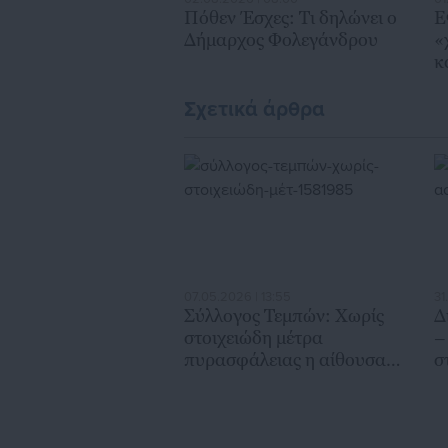
Πόθεν Έσχες: Τι δηλώνει ο
Ε
Δήμαρχος Φολεγάνδρου
«
κ
κ
Σχετικά άρθρα
07.05.2026 | 13:55
31
Σύλλογος Τεμπών: Χωρίς
Δ
στοιχειώδη μέτρα
–
πυρασφάλειας η αίθουσα
σ
της δίκης