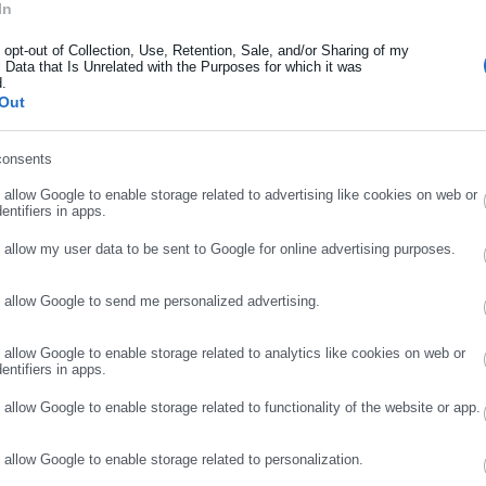
In
γκες της δίκης.
ήρωσε όνομα
o opt-out of Collection, Use, Retention, Sale, and/or Sharing of my
ηρώθηκε τελικά μετά από περίπου δυόμιση μήνες και η υπόθεση
 Data that Is Unrelated with the Purposes for which it was
τώθηκε κάποια αξιόποινη πράξη. Να σημειωθεί πως ο φάκελος της
d.
ήρωσε επώνυμο
Out
γγελία Εφετών Λάρισας για να αξιολογηθεί και από τον αρμόδιο
consents
ρωσε email
o allow Google to enable storage related to advertising like cookies on web or
entifiers in apps.
o allow my user data to be sent to Google for online advertising purposes.
o allow Google to send me personalized advertising.
ΣΥΝΕΧΙΣΤΕ ΣΤΟ WEBSITE
ΕΓΓΡΑΦΗ
o allow Google to enable storage related to analytics like cookies on web or
entifiers in apps.
o allow Google to enable storage related to functionality of the website or app.
Aftodioikisi News
αδικτυακή πύλη για τους ΟΤΑ, το Δημόσιο και την Εργασία στην Ελλάδα,
o allow Google to enable storage related to personalization.
008 ως πηγή έγκυρης και συνεχούς ροής ενημέρωσης με ειδήσεις και