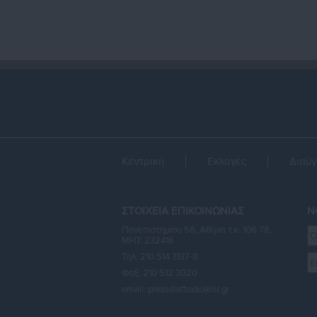
Κεντρική
Εκλογές
Διαύγ
ΣΤΟΙΧΕΙΑ ΕΠΙΚΟΙΝΩΝΙΑΣ
Ne
Πανεπιστημίου 56, Αθήνα τ.κ. 106 78,
ΜΗΤ: 232416
Τηλ. 210 514 3137-8
Φαξ: 210 512 3020
email:
press@aftodioikisi.gr