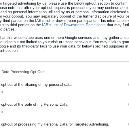
or targeted advertising by us, please use the below opt-out section to confirm
ήσης δικαστικής αίθουσας», αν υπάρχει ανελκυστήρας ή αναβατόρ
ease note that after your opt-out request is processed you may continue seein
ed on personal information utilized by us or personal information disclosed to
αι για οποιοδήποτε άλλο ζήτημα κριθεί αναγκαίο για την πλήρη
 to your opt-out. You may separately opt-out of the further disclosure of your p
y third parties on the IAB’s list of downstream participants. This information
us to third parties on the
IAB’s List of Downstream Participants
that may furt
rd parties.
that this website/app uses one or more Google services and may gather and s
ncluding but not limited to your visit or usage behaviour. You may click to gra
αλαμάτα: Άμεση κινητοποίηση των
ogle and its third-party tags to use your data for below specified purposes in
nt section.
για τη στήριξη των δύο παιδιών
ε 3 άτομα για τη φωτιά στα Πεύκα-
l Data Processing Opt Outs
ργείο
o opt-out of the Sharing of my personal data.
In
ΡΑΦΗ NEWSLETTER
o opt-out of the Sale of my Personal Data.
ωθείτε πρώτοι για ειδήσεις και θέματα από το χώρο της Αυτοδιο
In
μόσιας διοίκησης, της εργασίας, της ασφάλισης αλλά και γενικότερ
του υπουργείου Δικαιοσύνης για θέματα που άπτονται των Τεχνικ
ρότητας από την Ελλάδα και όλο τον κόσμο!
 για τις ενέργειες που έγιναν αφού παρελήφθη η αίθουσα, ώστε 
o opt-out of processing my Personal Data for Targeted Advertising.