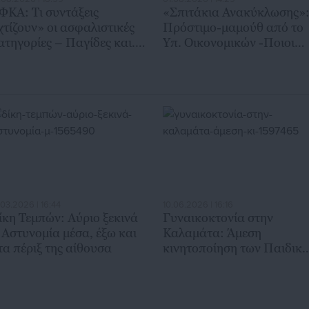
ΦΚΑ: Τι συντάξεις
«Σπιτάκια Ανακύκλωσης»
χτίζουν» οι ασφαλιστικές
Πρόστιμο-μαμούθ από το
ατηγορίες – Παγίδες και..
Υπ. Οικονομικών -Ποιοι
αμπανάκια
είναι στο στόχαστρο
.03.2026 | 16:44
10.06.2026 | 16:16
ίκη Τεμπών: Αύριο ξεκινά
Γυναικοκτονία στην
 Αστυνομία μέσα, έξω και
Καλαμάτα: Άμεση
τα πέριξ της αίθουσα
κινητοποίηση των Παιδικ
Χωριών SOS για τη στήριξ
των δύο παιδιών