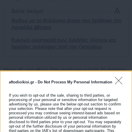
Δείτε ακόμη:
Θρίλερ με το θαλάσσιο drone που βρέθηκε στη
Λευκάδα (βίντεο)
Ευλογιά αιγοπροβάτων: Χιλιάδες έλεγχοι και
δεκάδες συλλήψεις από τον Οκτώβριο
Ήμουν 26, είμαι 46 και ήταν μεγάλη μου τιμή επί 20 ολόκληρα
χρόνια να με εμπιστεύεστε εμένα και τους συνεργάτες μου για
aftodioikisi.gr -
Do Not Process My Personal Information
την ενημέρωσή σας. Ειδικά σε εποχές σκληρές και δύστροπες
για τη χώρα μας και για τον κόσμο ολόκληρο που δυστυχώς
If you wish to opt-out of the sale, sharing to third parties, or
δεν έχουν τελειωμό.
processing of your personal or sensitive information for targeted
advertising by us, please use the below opt-out section to confirm
your selection. Please note that after your opt-out request is
Να ξέρετε ότι στάθηκα απέναντί σας πάντα με σεβασμό, με
processed you may continue seeing interest-based ads based on
personal information utilized by us or personal information
αληθινό νοιάξιμο στα δύσκολα, με προσήλωση στις
disclosed to third parties prior to your opt-out. You may separately
opt-out of the further disclosure of your personal information by
δημοσιογραφικές αξίες και χωρίς καμία παρέκκλιση από τις
third parties on the IAB’s list of downstream participants. This