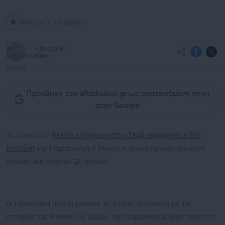
Ακούστε το άρθρο
Aftodioikisi
News
Προσθήκη του aftodioikisi.gr ως προτεινόμενη πηγή
στην Google
Το τελευταίο
δελτίο ειδήσεων στον ΣΚΑΪ εκφώνησε η Σία
Κοσιώνη
την Παρασκευή 8 Μαΐου, η οποία εργαζόταν στον
τηλεοπτικό σταθμό 20 χρόνια.
Η τηλεθέαση που σημείωσε το δελτίο, σύμφωνα με τα
στοιχεία της Nielsen, το βράδυ της Παρασκευής είχε ποσοστό