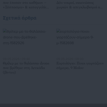
που έπεσαν στο καθήκον –
Δύο νεκροί, εκκενώσεις
«Ξέσπασμα» & καταγγελίες
χωριών & απεγκλωβισμοί από
συναδέλφων τους
θαλάσσης
Σχετικά άρθρα
09.05.2026 | 09:44
09.05.2026 | 08:00
Θρίλερ με το θαλάσσιο drone
Εορτολόγιο: Ποιοι γιορτάζουν
που βρέθηκε στη Λευκάδα
σήμερα, 9 Μαΐου
(βίντεο)