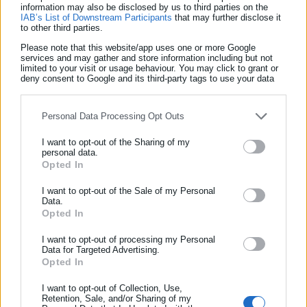
αρχές μου.
information may also be disclosed by us to third parties on the
IAB’s List of Downstream Participants
that may further disclose it
to other third parties.
Please note that this website/app uses one or more Google
services and may gather and store information including but not
limited to your visit or usage behaviour. You may click to grant or
Βέβαια, τίποτα από όλα αυτά δεν θα μπορούσε να έχει συμβεί
deny consent to Google and its third-party tags to use your data
for below specified purposes in below Google consent section.
χωρίς την εμπιστοσύνη της ιδιοκτησίας του ΣΚΑΪ και τους
άξιους συνεργάτες μου σε όλους τους ορόφους και σε όλες
Personal Data Processing Opt Outs
τις εποχές του ΣΚΑΪ, με τους οποίους δουλέψαμε μαζί,
I want to opt-out of the Sharing of my
δουλέψαμε σκληρά και συχνά κάτω από αντίξοες και ακραία
personal data.
Opted In
ΕΓΓΡΑΦΗ NEWSLETTER
απαιτητικές συνθήκες για να χτίσουμε αυτό που αγαπήσατε.
Ενημερωθείτε πρώτοι για ειδήσεις και θέματα από το χώρο της
I want to opt-out of the Sale of my Personal
Ένα ενημερώτικό πρόγραμμα υψηλών προδιαγραφών για το
Data.
Αυτοδιοίκησης, της δημόσιας διοίκησης, της εργασίας, της
οποίο είμαστε και θα είμαστε περήφανοι. Τους ευγνωμονώ,
Opted In
ασφάλισης αλλά και γενικότερης επικαιρότητας από την Ελλάδα
σας ευγνωμονώ, καλή σας νύχτα και εις το επανιδείν».
και όλο τον κόσμο!
I want to opt-out of processing my Personal
Data for Targeted Advertising.
Opted In
Συμπλήρωσε όνομα
I want to opt-out of Collection, Use,
Retention, Sale, and/or Sharing of my