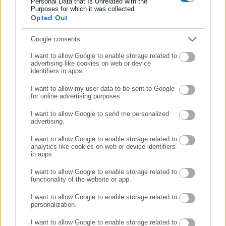
Personal Data that Is Unrelated with the
Συμπλήρωσε επώνυμο
Purposes for which it was collected.
Opted Out
Συμπλήρωσε email
Google consents
I want to allow Google to enable storage related to
advertising like cookies on web or device
identifiers in apps.
I want to allow my user data to be sent to Google
for online advertising purposes.
ΣΥΝΕΧΙΣΤΕ ΣΤΟ WEBSITE
I want to allow Google to send me personalized
advertising.
ΕΓΓΡΑΦΗ
I want to allow Google to enable storage related to
analytics like cookies on web or device identifiers
in apps.
Aftodioikisi News
Η aftodioikisi.gr είναι η βασική Διαδικτυακή πύλη για τους
I want to allow Google to enable storage related to
functionality of the website or app.
ΟΤΑ, το Δημόσιο και την Εργασία στην Ελλάδα,
λειτουργώντας από τον Απρίλιο του 2008 ως πηγή έγκυρης
I want to allow Google to enable storage related to
και συνεχούς ροής ενημέρωσης με ειδήσεις και θέματα από
personalization.
το χώρο της Αυτοδιοίκησης, της Δημόσιας Διοίκησης, της
I want to allow Google to enable storage related to