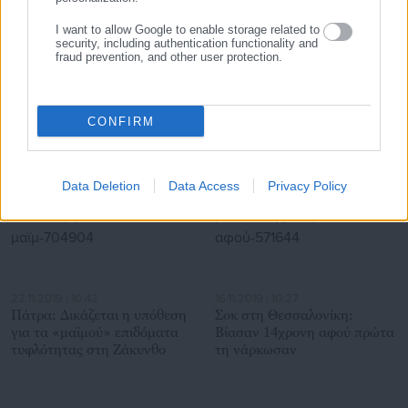
I want to allow Google to enable storage related to
security, including authentication functionality and
fraud prevention, and other user protection.
07.08.2026 | 22:16
07.08.2026 | 21:22
Νέα σχολική χρονιά: Πότε
ΥΠΕΣ: Αγοράζει χαρτί και
χτυπά το πρώτο κουδούνι
φακέλους ενόψει εκλογών
CONFIRM
Σχετικά άρθρα
Data Deletion
Data Access
Privacy Policy
22.11.2019 | 10:42
16.11.2019 | 10:27
Πάτρα: Δικάζεται η υπόθεση
Σοκ στη Θεσσαλονίκη:
για τα «μαϊμού» επιδόματα
Βίασαν 14χρονη αφού πρώτα
τυφλότητας στη Ζάκυνθο
τη νάρκωσαν