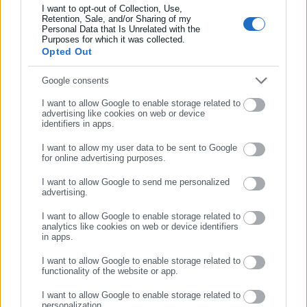
I want to opt-out of Collection, Use,
διερεύνηση των όσων υποστηρίζει η ανήλικη.
Retention, Sale, and/or Sharing of my
Personal Data that Is Unrelated with the
Συμπλήρωσε επώνυμο
Purposes for which it was collected.
Opted Out
Συμπλήρωσε email
Google consents
Tags:
14ΧΡΟΝΗ,
dept-C,
ΑΡΧΑΓΓΕΛΟΣ,
ΕΙΣΑΓΓΕΛΕΑΣ,
I want to allow Google to enable storage related to
ΚΑΘΗΓΗΤΗΣ,
ΜΑΘΗΤΡΙΑ,
ΡΟΔΟΣ
advertising like cookies on web or device
identifiers in apps.
I want to allow my user data to be sent to Google
for online advertising purposes.
Τελευταία νέα
Δημοφιλή
ΣΥΝΕΧΙΣΤΕ ΣΤΟ WEBSITE
Όλα τα νέα
I want to allow Google to send me personalized
advertising.
ΕΓΓΡΑΦΗ
I want to allow Google to enable storage related to
analytics like cookies on web or device identifiers
Προτεινόμενα άρθρα
in apps.
I want to allow Google to enable storage related to
functionality of the website or app.
I want to allow Google to enable storage related to
personalization.