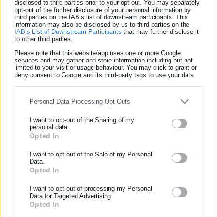
disclosed to third parties prior to your opt-out. You may separately
Λαμία
opt-out of the further disclosure of your personal information by
third parties on the IAB’s list of downstream participants. This
information may also be disclosed by us to third parties on the
IAB’s List of Downstream Participants
that may further disclose it
to other third parties.
Mάλιστα, η μαθήτρια αναφέρθηκε λεπτομερώς στη σχέση
Please note that this website/app uses one or more Google
αυτή και δήλωσε ότι δεν επιθυμεί την ποινική του δίωξη.
services and may gather and store information including but not
limited to your visit or usage behaviour. You may click to grant or
deny consent to Google and its third-party tags to use your data
for below specified purposes in below Google consent section.
Personal Data Processing Opt Outs
Από το AT Aρχαγγέλου σχηματίστηκε δικογραφία, που
υποβλήθηκε στην Εισαγγελέα Πλημμελειοδικών Pόδου για τα
I want to opt-out of the Sharing of my
personal data.
περαιτέρω.
Opted In
ΕΓΓΡΑΦΗ NEWSLETTER
Σύμφωνα με τις πληροφορίες ο Εισαγγελέας Υπηρεσίας
Ενημερωθείτε πρώτοι για ειδήσεις και θέματα από το χώρο της
I want to opt-out of the Sale of my Personal
Data.
παρέπεμψε τον εκπαιδευτικό σε δίκη ενώπιον του
Αυτοδιοίκησης, της δημόσιας διοίκησης, της εργασίας, της
Opted In
Μονομελούς Πλημμελειοδικείου Ρόδου με την αυτόφωρη
ασφάλισης αλλά και γενικότερης επικαιρότητας από την Ελλάδα
και όλο τον κόσμο!
διαδικασία με την κατηγορία της διατάραξης οικιακής ειρήνης
I want to opt-out of processing my Personal
Data for Targeted Advertising.
και πρόκλησης σωματικής βλάβης ενώ παρήγγειλε τη
Opted In
Συμπλήρωσε όνομα
διενέργεια προκαταρκτικής εξέτασης για την πλήρη