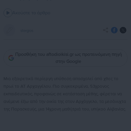
Ακούστε το άρθρο
stergios
Προσθήκη του aftodioikisi.gr ως προτεινόμενη πηγή
στην Google
Μια εξαιρετικά περίεργη υπόθεση απασχολεί από χθες το
πρωί το AT Aρχαγγέλου. Πιο συγκεκριμένα, 53χρονος
εκπαιδευτικός, προφανώς σε κατάσταση μέθης, φέρεται να
ανέμενε έξω από την οικία της στον Aρχάγγελο, τα μεσάνυχτα
της Παρασκευής, μια 14χρονη μαθήτριά του, υπήκοο Αλβανίας.