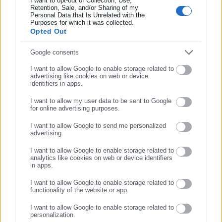
I want to opt-out of Collection, Use,
Retention, Sale, and/or Sharing of my
Personal Data that Is Unrelated with the
Συμπλήρωσε επώνυμο
Purposes for which it was collected.
Opted Out
Συμπλήρωσε email
Google consents
I want to allow Google to enable storage related to
advertising like cookies on web or device
identifiers in apps.
I want to allow my user data to be sent to Google
for online advertising purposes.
ΣΥΝΕΧΙΣΤΕ ΣΤΟ WEBSITE
I want to allow Google to send me personalized
advertising.
ΕΓΓΡΑΦΗ
I want to allow Google to enable storage related to
analytics like cookies on web or device identifiers
in apps.
Aftodioikisi News
I want to allow Google to enable storage related to
functionality of the website or app.
Η aftodioikisi.gr είναι η βασική Διαδικτυακή πύλη για τους
ΟΤΑ, το Δημόσιο και την Εργασία στην Ελλάδα,
I want to allow Google to enable storage related to
personalization.
λειτουργώντας από τον Απρίλιο του 2008 ως πηγή έγκυρης