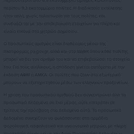
περισσότεροι από 6,5 εκατομμύρια αριθμοί, καλύπτοντας
περίπου 9,3 εκατομμύρια πολίτες. Η διαδικασία εκτέλεσης
ήταν απλή, χωρίς ταλαιπωρία για τους πολίτες, και
συνδυάζεται με την επιβεβαίωση στοιχείων για πλήρη και
ενιαία εικόνα στα μητρώα Δημοσίου.
Ο προσωπικός αριθμός είναι διαθέσιμος μέσω της
πλατφόρμας pa.gov.gr, αλλά και στο Wallet όπου κάθε πολίτης
μπορεί να δει τον αριθμό του και να επιβεβαιώσει τα στοιχεία
του. Για τους ανήλικους, η απόδοση γίνεται αυτόματα με την
έκδοση ΑΦΜ ή ΑΜΚΑ. Οι πολίτες που ζουν στο εξωτερικό
μπορούν να εξυπηρετηθούν μέσω των ελληνικών προξενείων.
Η χρήση του προσωπικού αριθμού δεν συγκεντρώνει όλα τα
προσωπικά δεδομένα σε ένα μέρος, ούτε επιτρέπει σε
τρίτους την πρόσβαση στα δεδομένα αυτά. Τα προσωπικά
δεδομένα συνεχίζουν να φυλάσσονται στα αρμόδια
φορολογικά, ασφαλιστικά και υγειονομικά μητρώα, με πλήρη
προστασία σύμφωνα με την Αρχή Προστασίας Δεδομένων.