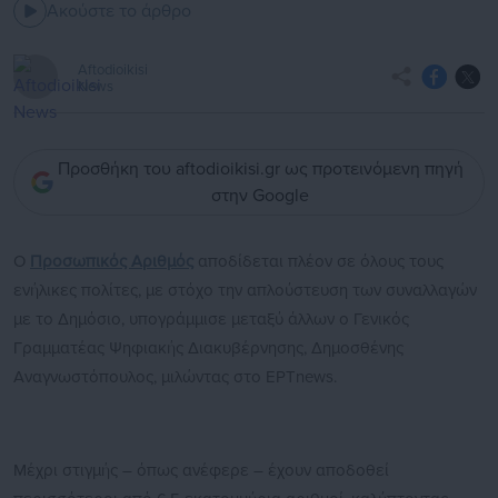
Ακούστε το άρθρο
Aftodioikisi
News
Προσθήκη του aftodioikisi.gr ως προτεινόμενη πηγή
στην Google
Ο
Προσωπικός Αριθμός
αποδίδεται πλέον σε όλους τους
ενήλικες πολίτες, με στόχο την απλούστευση των συναλλαγών
με το Δημόσιο, υπογράμμισε μεταξύ άλλων ο Γενικός
Γραμματέας Ψηφιακής Διακυβέρνησης, Δημοσθένης
Αναγνωστόπουλος, μιλώντας στο ΕΡΤnews.
Μέχρι στιγμής – όπως ανέφερε – έχουν αποδοθεί