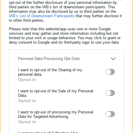
opt-out of the further disclosure of your personal information by
Επίσης υπογράμμισε ότι «είναι μερικοί συμπολίτες μας οι
third parties on the IAB’s list of downstream participants. This
οποίοι είναι γραμμένοι στα μητρώα αλλοδαπών και θα γίνει
information may also be disclosed by us to third parties on the
IAB’s List of Downstream Participants
that may further disclose it
στο μέλλον η διαδικασία αυτή όπου θα εκδοθεί Προσωπικός
to other third parties.
Αριθμός Μητρώου Αλλοδαπών» και επίσης υπήρξαν
Please note that this website/app uses one or more Google
services and may gather and store information including but not
περιπτώσεις πολιτών οι οποίοι έχουν μεγάλο πρόβλημα σε ότι
limited to your visit or usage behaviour. You may click to grant or
αφορά τα στοιχεία τους, τα οποία έχουν καταχωρηθεί μέχρι
deny consent to Google and its third-party tags to use your data
for below specified purposes in below Google consent section.
τώρα, διευκρινίζοντας ότι εδώ και δεκαετίες δεν είχε γίνει
σωστά αυτή τη διαδικασία και παρακαλούμε να μπουν να
Personal Data Processing Opt Outs
κάνουν μια επιβεβαίωση.
I want to opt-out of the Sharing of my
personal data.
Τέλος να σημειωθεί πως πρέπει οι χρήστες των πλατφορμών
Opted In
ΕΓΓΡΑΦΗ NEWSLETTER
gov και wallet πρέπει να προχωρήσουν σε μια διαδικασία
Ενημερωθείτε πρώτοι για ειδήσεις και θέματα από το χώρο της
I want to opt-out of the Sale of my Personal
επιβεβαίωσης των στοιχείων, προκειμένου όπως
Data.
Αυτοδιοίκησης, της δημόσιας διοίκησης, της εργασίας, της
Opted In
χαρακτηριστικά σημείωσε ο κ. Αναγνωστόπουλος «να υπάρχει
ασφάλισης αλλά και γενικότερης επικαιρότητας από την Ελλάδα
μια ίδια εικόνα του πολίτη σε όλα τα βασικά μητρώα του
και όλο τον κόσμο!
I want to opt-out of processing my Personal
Δημοσίου».
Data for Targeted Advertising.
Opted In
Συμπλήρωσε όνομα