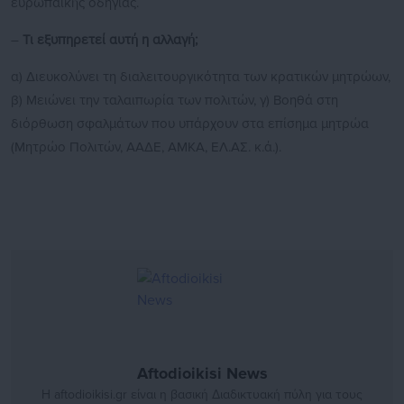
ευρωπαϊκής οδηγίας.
–
Τι εξυπηρετεί αυτή η αλλαγή;
α) Διευκολύνει τη διαλειτουργικότητα των κρατικών μητρώων,
β) Μειώνει την ταλαιπωρία των πολιτών, γ) Βοηθά στη
διόρθωση σφαλμάτων που υπάρχουν στα επίσημα μητρώα
(Μητρώο Πολιτών, ΑΑΔΕ, ΑΜΚΑ, ΕΛ.ΑΣ. κ.ά.).
Aftodioikisi News
Η aftodioikisi.gr είναι η βασική Διαδικτυακή πύλη για τους