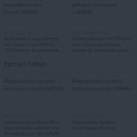
29.07.2026 | 22:54
29.07.2026 | 20:32
Αυτοί είναι οι πυροσβέστες
Πύρινη κόλαση στο Ρέθυμνο:
που έπεσαν στο καθήκον –
Δύο νεκροί, εκκενώσεις
«Ξέσπασμα» & καταγγελίες
χωριών & απεγκλωβισμοί από
συναδέλφων τους
θαλάσσης
Σχετικά άρθρα
26.10.2025 | 14:03
06.10.2025 | 11:52
Προσωπικός αριθμός: Πότε
Προσωπικός Αριθμός:
λήγει η διορία έκδοσής του –
Αντίστροφη μέτρηση
Τι συμβαίνει αν δεν εκδοθεί