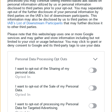
processed you may continue seeing interest-based ads based on
Όχι. Ο Π.Α. είναι μόνιμος, μοναδικός και αμετάβλητος για όλη
personal information utilized by us or personal information
disclosed to third parties prior to your opt-out. You may separately
τη διάρκεια της ζωής του πολίτη, ανεξαρτήτως αλλαγών σε
opt-out of the further disclosure of your personal information by
third parties on the IAB’s list of downstream participants. This
ταυτότητα, τόπο διαμονής ή άλλο μητρώο.
information may also be disclosed by us to third parties on the
IAB’s List of Downstream Participants
that may further disclose it
–
Πώς θα αποδοθεί ο Προσωπικός Αριθμός;
to other third parties.
Please note that this website/app uses one or more Google
Δείτε ακόμη:
services and may gather and store information including but not
limited to your visit or usage behaviour. You may click to grant or
Μπουρνάζι: Ισχυρή έκρηξη τα ξημερώματα
deny consent to Google and its third-party tags to use your data
for below specified purposes in below Google consent section.
έξω από νυχτερινό μαγαζί
Personal Data Processing Opt Outs
Χαλκιδική: Πέταξαν σκυλάκι μέσα σε κάδο
απορριμμάτων - Βρέθηκε με σπασμένο πόδι
I want to opt-out of the Sharing of my
personal data.
Opted In
ΕΓΓΡΑΦΗ NEWSLETTER
Ενημερωθείτε πρώτοι για ειδήσεις και θέματα από το χώρο της
I want to opt-out of the Sale of my Personal
Data.
Αυτοδιοίκησης, της δημόσιας διοίκησης, της εργασίας, της
Opted In
ασφάλισης αλλά και γενικότερης επικαιρότητας από την Ελλάδα
Η απόδοση θα γίνεται μέσω της νέας εφαρμογής myInfo του
και όλο τον κόσμο!
I want to opt-out of processing my Personal
Data for Targeted Advertising.
gov.gr. Ο πολίτης θα συμμετέχει στη διαμόρφωση του αριθμού