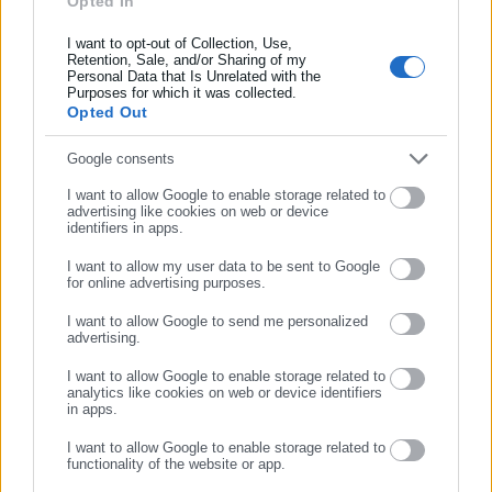
Opted In
Συμπλήρωσε όνομα
και θα μπορεί να επιβεβαιώσει ή να διορθώσει προσωπικά
του στοιχεία.
I want to opt-out of Collection, Use,
Retention, Sale, and/or Sharing of my
Personal Data that Is Unrelated with the
Συμπλήρωσε επώνυμο
–
Ποιος αποφασίζει τον Προσωπικό μου Αριθμό; Τον επιλέγω
Purposes for which it was collected.
Opted Out
εγώ;
Συμπλήρωσε email
Ναι, ο πολίτης μπορεί να επιλέξει δύο από τα τρία
Google consents
αλφαριθμητικά ψηφία που θα προηγούνται του ΑΦΜ. Το τρίτο
I want to allow Google to enable storage related to
advertising like cookies on web or device
ψηφίο παράγεται αυτόματα από το σύστημα. Η επιλογή
identifiers in apps.
γίνεται κατά την έκδοση του αριθμού μέσω της εφαρμογής
I want to allow my user data to be sent to Google
myInfo.
for online advertising purposes.
ΣΥΝΕΧΙΣΤΕ ΣΤΟ WEBSITE
–
Σε ποιους αποδίδεται ο Προσωπικός Αριθμός;
I want to allow Google to send me personalized
advertising.
ΕΓΓΡΑΦΗ
Σε όλα τα φυσικά πρόσωπα που διαθέτουν ΑΦΜ ή ΑΜΚΑ, είτε
I want to allow Google to enable storage related to
είναι Έλληνες είτε αλλοδαποί.
analytics like cookies on web or device identifiers
in apps.
–
Τι απαιτείται για την έκδοση Π.Α. μέσω της εφαρμογής
I want to allow Google to enable storage related to
functionality of the website or app.
myInfo;