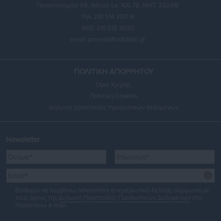
Πανεπιστημίου 56, Αθήνα τ.κ. 106 78, ΜΗΤ: 232416
Τηλ. 210 514 3137-8
Φαξ: 210 512 3020
email:
press@aftodioikisi.gr
ΠΟΛΙΤΙΚΗ ΑΠΟΡΡΗΤΟΥ
Όροι Χρήσης
Πολιτική Cookies
Δήλωση προστασίας προσωπικών δεδομένων
Newsletter
Επιθυμώ να λαμβάνω newsletters (ενημερωτικά δελτία), σύμφωνα με
τους όρους της
Δήλωση Προστασίας Προσωπικών Δεδομένων
στο
παραπάνω e-mail.