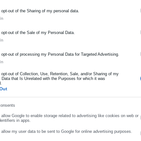
o opt-out of the Sharing of my personal data.
In
ΡΑΦΗ NEWSLETTER
o opt-out of the Sale of my Personal Data.
ωθείτε πρώτοι για ειδήσεις και θέματα από το χώρο της Αυτοδιο
In
μόσιας διοίκησης, της εργασίας, της ασφάλισης αλλά και γενικότερ
ρότητας από την Ελλάδα και όλο τον κόσμο!
o opt-out of processing my Personal Data for Targeted Advertising.
In
ήρωσε όνομα
gram.
o opt-out of Collection, Use, Retention, Sale, and/or Sharing of my
 Data that Is Unrelated with the Purposes for which it was
d.
ήρωσε επώνυμο
Out
consents
ρωσε email
o allow Google to enable storage related to advertising like cookies on web or
entifiers in apps.
o allow my user data to be sent to Google for online advertising purposes.