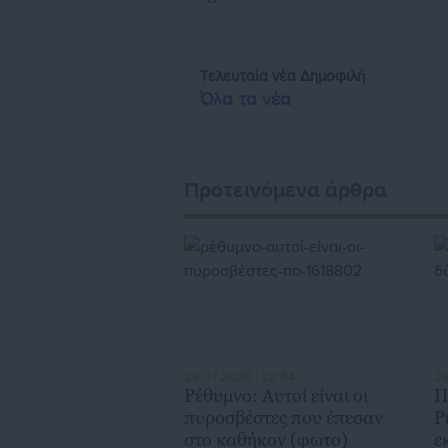
κόμβο αμφίδρομης επικοινωνίας μεταξ
τους πολίτες και τους εργαζόμε
διαδραστικής ενημέρωσης και επικοι
Τελευταία νέα
Δημοφιλή
εκατοντάδες χιλιάδες επισκέψεις από
Όλα τα νέα
της Αυτοδιοίκησης, επιχειρηματίε
ασφαλιστικά αλλ
Προτεινόμενα άρθρα
29.07.2026 | 22:54
29
Ρέθυμνο: Αυτοί είναι οι
Π
πυροσβέστες που έπεσαν
Ρ
στο καθήκον (φωτο)
ε