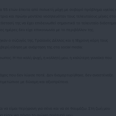
ία 55 ετών έπειτα από πολυετή μάχη με σοβαρό πρόβλημα υγείας 
στρια και πρώην μοντέλο νοσηλευόταν τους τελευταίους μήνες στο
τάστασή της να έχει επιδεινωθεί σημαντικά το τελευταίο διάστημα
ς ημέρες δεν είχε επικοινωνία με το περιβάλλον της.
ηκαν ο σύζυγός της, Τραϊανός Δέλλας και η 18χρονη κόρη τους
βερή είδηση με ανάρτηση της στα social media:
πος. Η πιο καλή ψυχή, η κολλητή μου, η καλύτερη γυναίκα που
ράχος που δεν λύγισε ποτέ. Δεν διαμαρτυρήθηκε, δεν αναστέναξε.
τιμετώπισε με δύναμη και αξιοπρέπεια.
ι να είμαι περήφανη για σένα και να σε θαυμάζω. Στη ζωή μου
α είσαι για πάντα το αιώνιο πρότυπό μου.