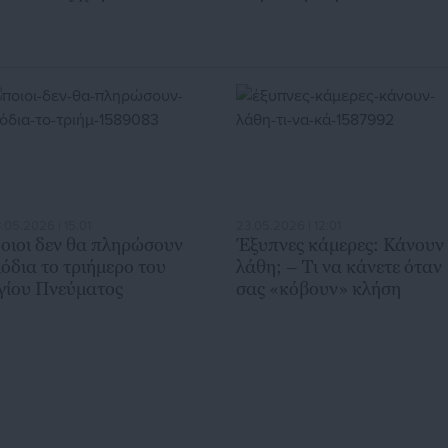
πεγκλωβισμοί από
αποφασίστηκε στο δημοτι
αλάσσης
συμβούλιο
.05.2026 | 15:01
23.05.2026 | 12:01
οιοι δεν θα πληρώσουν
Έξυπνες κάμερες: Κάνουν
ιόδια το τριήμερο του
λάθη; – Τι να κάνετε όταν
γίου Πνεύματος
σας «κόβουν» κλήση