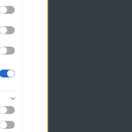
ίκησης,
ης