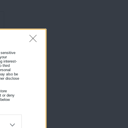
 sensitive
 your
g interest-
 third
ersonal
 may also be
her disclose
tore
nt or deny
 below