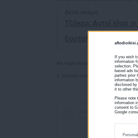
Δείτε ακόμη:
Τζόκερ: Αυτοί είναι οι
Εορτολόγιο: Ποιοι γι
aftodioikisi.
If you wish t
information f
Και τώρα ξέρω πως θα έχω πάντα τον 
selection. Pl
based ads bas
parties prior
Σ’ αγαπάω πολύ.🤍»
information b
disclosed by 
it to other thi
Please note 
information i
consent to Go
Google conse
Persona