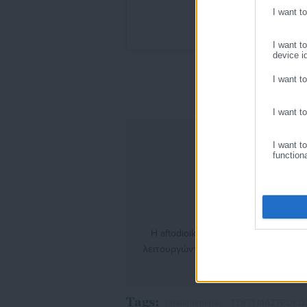
I want t
Η δημοσίευση κοινοποι
I want t
device id
I want t
I want t
I want t
function
Η aftodioikisi.gr είναι η βασική Δι
λειτουργώντας από τον Απρίλιο του 2
θέματα από το χώρο της Αυτοδιοίκησ
γενικότερης επικαιρότητας από την Ε
την έναρξη της λειτουργίας της τι
Tags:
proteinomena,
ΓΩΓΩ ΜΑΣΤΡΟΚΩΣ