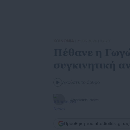
ΚΟΙΝΩΝΙΑ
| 25.05.2026 | 02:23
Πέθανε η Γωγ
συγκινητική α
Ακούστε το άρθρο
Aftodioikisi News
Προσθήκη του aftodioikisi.gr ω