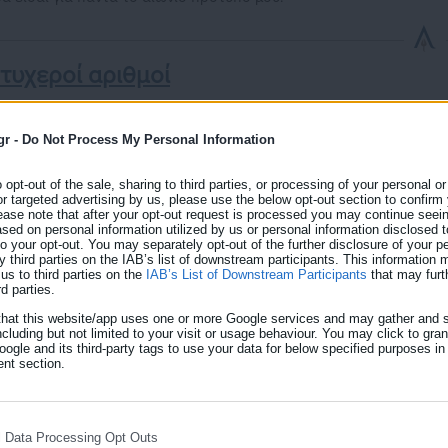
 τυχεροί αριθμοί
ορτάζουν σήμερα 25 Μαΐου
gr -
Do Not Process My Personal Information
o opt-out of the sale, sharing to third parties, or processing of your personal or
or targeted advertising by us, please use the below opt-out section to confirm
φύλακα άγγελό μου να με προσέχει.
ease note that after your opt-out request is processed you may continue seein
ed on personal information utilized by us or personal information disclosed to
 to your opt-out. You may separately opt-out of the further disclosure of your p
y third parties on the IAB’s list of downstream participants. This information
us to third parties on the
IAB’s List of Downstream Participants
that may furt
rd parties.
that this website/app uses one or more Google services and may gather and s
ncluding but not limited to your visit or usage behaviour. You may click to gra
ogle and its third-party tags to use your data for below specified purposes in
nt section.
l Data Processing Opt Outs