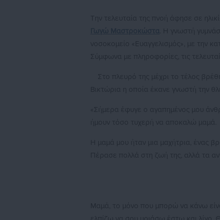
Την τελευταία της πνοή άφησε σε ηλικ
Γωγώ Μαστροκώστα
. Η γνωστή γυμνά
νοσοκομείο «Ευαγγελισμός», με την κα
Σύμφωνα με πληροφορίες, τις τελευταίε
Στο πλευρό της μέχρι το τέλος βρέθ
Βικτώρια η οποία έκανε γνωστή την θλι
«Σήμερα έφυγε ο αγαπημένος μου άνθρω
ήμουν τόσο τυχερή να αποκαλώ μαμά.
Η μαμά μου ήταν μια μαχήτρια, ένας β
Πέρασε πολλά στη ζωή της, αλλά τα αν
Μαμά, το μόνο που μπορώ να κάνω είνα
ελπίζω να σου μοιάσω έστω και λίγο. Θ