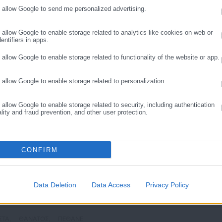
o allow Google to send me personalized advertising.
ΣΥΝΕΧΙΣΤΕ ΣΤΟ WEBSITE
ΕΓΓΡΑΦΗ
ήθηκε από @_victoriadella
o allow Google to enable storage related to analytics like cookies on web or
entifiers in apps.
o allow Google to enable storage related to functionality of the website or app.
o allow Google to enable storage related to personalization.
o allow Google to enable storage related to security, including authentication
ality and fraud prevention, and other user protection.
CONFIRM
Aftodioikisi News
αδικτυακή πύλη για τους ΟΤΑ, το Δημόσιο και την Εργασία στην Ελλάδα,
008 ως πηγή έγκυρης και συνεχούς ροής ενημέρωσης με ειδήσεις και
Data Deletion
Data Access
Privacy Policy
ης, της Δημόσιας Διοίκησης, της Εργασίας, της Ασφάλισης αλλά και
Περισσότερα
λλάδα και όλο τον κόσμο. Τον Μάιο του 2010, μόλις δύο χρόνια μετά
μήθηκε με το δημοσιογραφικό Βραβείο Μπότση. Παράλληλα, αποτελεί
ΤΑ,
ΘΑΝΑΤΟΣ,
ΠΕΘΑΝΕ