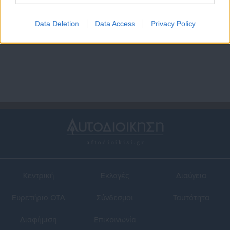
26.04.2021 | 09:30
12.03.2021 | 11:12
Ροζ φεγγάρι: Πότε είναι η πιο
ΟΕΝΓΕ: Συμμετέχει σε
Data Deletion
Data Access
Privacy Policy
φωτεινή Πανσέληνος της
στάση εργασίας για την
χρονιάς
εκδικητική απόλυση γιατρού
Κεντρική
Εκλογές
Διαύγεια
Ευρετήριο ΟΤΑ
Σύνδεσμοι
Ταυτότητα
Διαφήμιση
Επικοινωνία