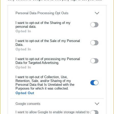
for below specified purposes in below Google consent section.
Personal Data Processing Opt Outs
Παναγιώτης Θεοδωρόπουλος
I want to opt-out of the Sharing of my
Ο Παναγιώτης Θεοδωρόπουλος είναι δημοσιογράφος με
personal data.
Opted In
ΕΓΓΡΑΦΗ NEWSLETTER
εξειδίκευση στο πολιτικό ρεπορτάζ και στην κάλυψη
θεμάτων της τοπικής αυτοδιοίκησης σε ψηφιακά και
Ενημερωθείτε πρώτοι για ειδήσεις και θέματα από το χώρο της
I want to opt-out of the Sale of my Personal
ραδιοφωνικά μέσα. Ξεκίνησε σε ηλικία 22 χρονών ως
Data.
Αυτοδιοίκησης, της δημόσιας διοίκησης, της εργασίας, της
Opted In
μαθητευόμενος στην εφημερίδα «Ριζοσπάστης», όπου έμεινε
ασφάλισης αλλά και γενικότερης επικαιρότητας από την Ελλάδα
για 18 χρόνια καλύπτοντας το κοινωνικό, πολιτικό και
Περισσότερα
και όλο τον κόσμο!
I want to opt-out of processing my Personal
κυβερνητικό ρεπορτάζ. Εχει συνεργαστεί με το περιοδικό
Data for Targeted Advertising.
«Unfollow» κάνοντας ερευνητική δημοσιογραφία. Από το
Opted In
Συμπλήρωσε όνομα
Tags:
dept-C,
ΠΑΝΣΕΛΗΝΟΣ
2019 δουλεύει στο ραδιοφωνικό σταθμό Αθήνα 9.84.
I want to opt-out of Collection, Use,
Εργάζεται στο aftodioikisi.gr από το 2016, ενώ τα τελευταία
Retention, Sale, and/or Sharing of my
χρόνια κατέχει τη θέση του Διευθυντή Σύνταξης της
Personal Data that Is Unrelated with the
Συμπλήρωσε επώνυμο
Purposes for which it was collected.
Τελευταία νέα
Δημοφιλή
ιστοσελίδας.
https://www.facebook.com/theodoropan
Opted Out
Όλα τα νέα
Συμπλήρωσε email
Google consents
I want to allow Google to enable storage related to