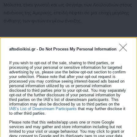
Μάλιστα, είναι γνωστή και ως Φεγγάρι των Λουλουδιών στους
Ινδιάνους της Αμερικής, επειδή πέφτει σε μια εποχή μεγάλης
άνθησης των φυτών εν μέσω άνοιξης.
aftodioikisi.gr -
Do Not Process My Personal Information
Έτσι, η πανσέληνος θα φτάσει στην κορύφωση της λίγο μετά
το μεσημέρι της Τετάρτης 26 Μαΐου, αλλά μερικές ώρες
If you wish to opt-out of the sale, sharing to third parties, or
processing of your personal or sensitive information for targeted
νωρίτερα, το βράδυ της Τρίτης 25 Μαΐου (περίπου στις 04:30
advertising by us, please use the below opt-out section to confirm
ώρα Ελλάδας της 26ης Μαΐου) η Σελήνη θα βρεθεί στην
your selection. Please note that after your opt-out request is
processed you may continue seeing interest-based ads based on
κοντινότερη απόσταση της από τη Γη (357.311 χιλιόμετρα).
personal information utilized by us or personal information
disclosed to third parties prior to your opt-out. You may separately
opt-out of the further disclosure of your personal information by
third parties on the IAB’s list of downstream participants. This
information may also be disclosed by us to third parties on the
IAB’s List of Downstream Participants
that may further disclose it
to other third parties.
Please note that this website/app uses one or more Google
services and may gather and store information including but not
limited to your visit or usage behaviour. You may click to grant or
deny consent to Google and its third-party tags to use your data