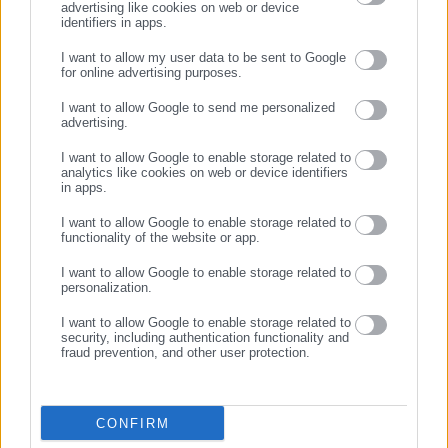
advertising like cookies on web or device
Προτεινόμενα άρθρα
identifiers in apps.
I want to allow my user data to be sent to Google
for online advertising purposes.
ΣΥΝΕΧΙΣΤΕ ΣΤΟ WEBSITE
I want to allow Google to send me personalized
advertising.
ΕΓΓΡΑΦΗ
I want to allow Google to enable storage related to
analytics like cookies on web or device identifiers
09.08.2026 | 11:59
09.08.2026 | 11:29
in apps.
Ασφαλιστικό: Ταχύτερα στη
Αττική: Οι 17 παραλίες με
σύνταξη για 11 κατηγορίες
Γαλάζια Σημαία – Πού
I want to allow Google to enable storage related to
functionality of the website or app.
εργαζομένων
απαγορεύεται η κολύμβηση
I want to allow Google to enable storage related to
Σχετικά άρθρα
personalization.
I want to allow Google to enable storage related to
security, including authentication functionality and
fraud prevention, and other user protection.
CONFIRM