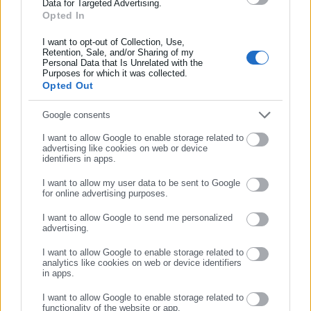
πάντως, ότι σύμφωνα με τον ιατροδικαστή το νεκρό
Data for Targeted Advertising.
Opted In
κοριτσάκι έπασχε και από κάποιο μεταβολικό νόσημα.
Συμπλήρωσε όνομα
I want to opt-out of Collection, Use,
Η έρευνα λιμενικού και αστυνομίας έχει συγκεντρώσει εκτός
Retention, Sale, and/or Sharing of my
Personal Data that Is Unrelated with the
από το βιντεοληπτικό υλικό και μαρτυρίες για οικογένειες με
Συμπλήρωσε επώνυμο
Purposes for which it was collected.
μικρά παιδιά ή ενήλικες που συνόδευαν παιδιά τις κρίσιμες
Opted Out
ώρες προ του προσδιοριζόμενου θανάτου του κοριτσιού στην
Google consents
Συμπλήρωσε email
περιοχή της παραλίας του Παλαιού Φαλήρου. Ωστόσο, οι
I want to allow Google to enable storage related to
Αρχές εκτιμούν ότι οι απαντήσεις που αναζητούν, αλλά και η
advertising like cookies on web or device
ταυτότητα του παιδιού βρίσκεται στα δύο βίντεο και τη
identifiers in apps.
φωτογραφία που φέρνει στη δημοσιότητα το protothema.gr.
I want to allow my user data to be sent to Google
for online advertising purposes.
ΣΥΝΕΧΙΣΤΕ ΣΤΟ WEBSITE
I want to allow Google to send me personalized
advertising.
ΕΓΓΡΑΦΗ
I want to allow Google to enable storage related to
analytics like cookies on web or device identifiers
in apps.
I want to allow Google to enable storage related to
functionality of the website or app.