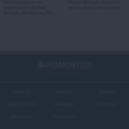
Νέα στοιχεία για το
Παλαιό Φάληρο: Ανατροπή
κοριτσάκι στο Παλαιό
με την ηλικία του κοριτσιού
Φάληρο: Εξετάζονται δύο
βίντεο με «γυναίκα-
μυστήριο»
Κεντρική
Εκλογές
Διαύγεια
Ευρετήριο ΟΤΑ
Σύνδεσμοι
Ταυτότητα
Διαφήμιση
Επικοινωνία