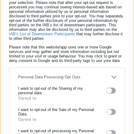
your selection. Please note that after your opt-out request is
πρόσωπο με το καπέλο, ενώ πλέον έχει αρχίσει να βραδιάζει;
processed you may continue seeing interest-based ads based on
personal information utilized by us or personal information
disclosed to third parties prior to your opt-out. You may separately
– Γιατί μόνο το ένα από τα τρία παιδιά, αυτό στο καρότσι,
opt-out of the further disclosure of your personal information by
third parties on the IAB’s list of downstream participants. This
φορά μαγιό; Τα άλλα δύο παιδιά φορούν κανονικά τα ρούχα
information may also be disclosed by us to third parties on the
τους.
IAB’s List of Downstream Participants
that may further disclose it
to other third parties.
Please note that this website/app uses one or more Google
services and may gather and store information including but not
limited to your visit or usage behaviour. You may click to grant or
deny consent to Google and its third-party tags to use your data
– Το κεφαλάκι του παιδιού στο καρότσι είναι γερμένο προς τα
for below specified purposes in below Google consent section.
μπρος. Μπορεί απλά να έχει αποκοιμηθεί στη διάρκεια της
Personal Data Processing Opt Outs
βόλτας. Μπορεί, όμως, να συμβαίνει και κάτι άλλο; Η
ιατροδικαστική έκθεση στο ερώτημα ποια είναι η αιτία
I want to opt-out of the Sharing of my
personal data.
θανάτου του παιδιού που βρέθηκε στην παραλία απάντησε
Opted In
ΕΓΓΡΑΦΗ NEWSLETTER
«πνιγμός» ενώ διαπιστώθηκε και εισρόφηση άμμου. Μπορεί να
I want to opt-out of the Sale of my Personal
Ενημερωθείτε πρώτοι για ειδήσεις και θέματα από το χώρο της
είχε συμβεί κάτι πριν φτάσουν στην παραλία η γυναίκα και τα
Data.
Αυτοδιοίκησης, της δημόσιας διοίκησης, της εργασίας, της
τρία παιδιά, εφόσον πράγματι, το παιδί που καταγράφηκε στο
Opted In
ασφάλισης αλλά και γενικότερης επικαιρότητας από την Ελλάδα
καρότσι είναι αυτό που βρέθηκε νεκρό; Πρέπει να σημειωθεί,
I want to opt-out of processing my Personal
και όλο τον κόσμο!