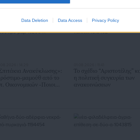
Data Deletion
Data Access
Privacy Policy
.08.2026 | 14:29
01.08.2026 | 11:41
Σπιτάκια Ανακύκλωσης»:
Το σχέδιο “Αριστοτέλης” κ
ρόστιμο-μαμούθ από το
η πολιτική συγκυρία των
π. Οικονομικών -Ποιοι
ανακοινώσεων
ίναι στο στόχαστρο