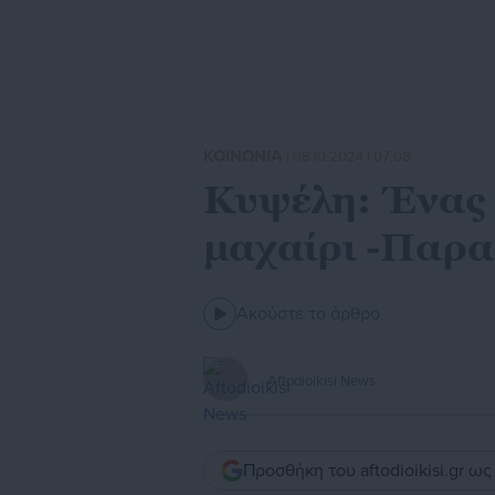
ΚΟΙΝΩΝΙΑ
| 08.10.2024 | 07:08
Κυψέλη: Ένας 
μαχαίρι -Παρα
Ακούστε το άρθρο
Aftodioikisi News
Προσθήκη του aftodioikisi.gr ω