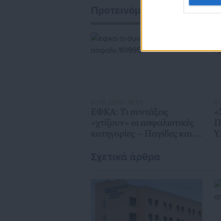
Προτεινόμενα άρθρα
01.08.2026 | 18:59
01
ΕΦΚΑ: Τι συντάξεις
«
«χτίζουν» οι ασφαλιστικές
Π
κατηγορίες – Παγίδες και..
Υ
καμπανάκια
ε
Σχετικά άρθρα