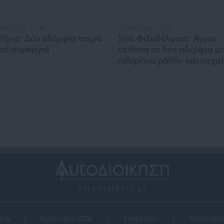
.05.2024 | 07:16
05.04.2024 | 13:29
θήνα: Δύο αδέρφια νεκρά
Νέα Φιλαδέλφεια: Άγρια
πό πυρκαγιά
επίθεση σε δύο αδέρφια με
σιδερένια ράβδο και μαχαί
εια
Ευρετήριο ΟΤΑ
Σύνδεσμοι
Ταυτότητ