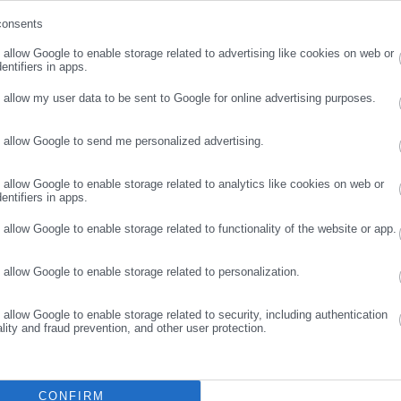
consents
ρωσε email
o allow Google to enable storage related to advertising like cookies on web or
entifiers in apps.
o allow my user data to be sent to Google for online advertising purposes.
Aftodioikisi News
o allow Google to send me personalized advertising.
ΣΥΝΕΧΙΣΤΕ ΣΤΟ WEBSITE
ΕΓΓΡΑΦΗ
αδικτυακή πύλη για τους ΟΤΑ, το Δημόσιο και την Εργασία στην Ελλάδα,
008 ως πηγή έγκυρης και συνεχούς ροής ενημέρωσης με ειδήσεις και
o allow Google to enable storage related to analytics like cookies on web or
ης, της Δημόσιας Διοίκησης, της Εργασίας, της Ασφάλισης αλλά και
Περισσότερα
entifiers in apps.
λλάδα και όλο τον κόσμο. Τον Μάιο του 2010, μόλις δύο χρόνια μετά
o allow Google to enable storage related to functionality of the website or app.
μήθηκε με το δημοσιογραφικό Βραβείο Μπότση. Παράλληλα, αποτελεί
ΛΗ
ύ πολιτικών, αιρετών της Αυτοδιοίκησης αλλά και επιχειρηματιών με
o allow Google to enable storage related to personalization.
νους στο δημόσιο και ιδιωτικό τομέα, ενώ λειτουργεί ως δίαυλος
νωνίας μεταξύ της Περιφέρειας και του Κέντρου. Καθημερινά δέχεται
o allow Google to enable storage related to security, including authentication
 εργαζόμενους στο δημόσιο και ιδιωτικό τομέα, πολιτικούς, αιρετούς
ality and fraud prevention, and other user protection.
ς και, κυρίως, πολίτες που ενδιαφέρονται για τοπικά, εργασιακά,
ά και για γενικότερα θέματα της επικαιρότητας.
CONFIRM