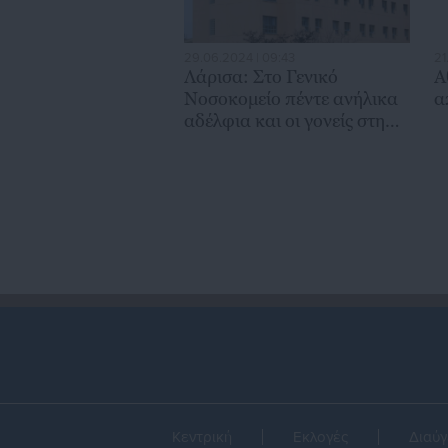
29.06.2024 | 09:43
21
Λάρισα: Στο Γενικό
Α
Νοσοκομείο πέντε ανήλικα
α
αδέλφια και οι γονείς στη
φυλακή
Κεντρική
Εκλογές
Διαύγ