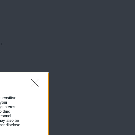
τά
 sensitive
 your
α.
g interest-
 third
ersonal
 may also be
her disclose