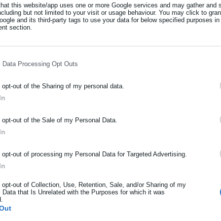
that this website/app uses one or more Google services and may gather and s
ν σκυλιά σε χωράφι (φωτο)
ncluding but not limited to your visit or usage behaviour. You may click to gra
ogle and its third-party tags to use your data for below specified purposes in
nt section.
, δύο αδέλφια μετέβησαν από μόνα τους στο ΑΤ Κυψέλης, λέγοντα
η.
l Data Processing Opt Outs
νική υπηκοότητα, ο ένας γεννημένος το 2007 ο οποίος αποκάλυψε
o opt-out of the Sharing of my personal data.
In
ΡΑΦΗ NEWSLETTER
o opt-out of the Sale of my Personal Data.
ωθείτε πρώτοι για ειδήσεις και θέματα από το χώρο της Αυτοδιο
In
μόσιας διοίκησης, της εργασίας, της ασφάλισης αλλά και γενικότερ
5 είπε ότι ήταν συνεργός.
ρότητας από την Ελλάδα και όλο τον κόσμο!
o opt-out of processing my Personal Data for Targeted Advertising.
In
τους αστυνομικούς ότι το θύμα τους κακοποιούσε.
ήρωσε όνομα
o opt-out of Collection, Use, Retention, Sale, and/or Sharing of my
 Data that Is Unrelated with the Purposes for which it was
d.
ήρωσε επώνυμο
Out