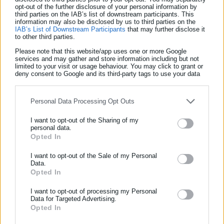
opt-out of the further disclosure of your personal information by
«Η σημερινή έναρξη της διαδικασίας αποτελεί ένα σημαντικό
third parties on the IAB’s list of downstream participants. This
information may also be disclosed by us to third parties on the
βήμα για την αναζήτηση της αλήθειας και την απονομή
IAB’s List of Downstream Participants
that may further disclose it
to other third parties.
δικαιοσύνης για την ανήλικη παθούσα. Η υπόθεση αυτή
Please note that this website/app uses one or more Google
αναδεικνύει, με ιδιαίτερα οδυνηρό τρόπο, την ανάγκη
services and may gather and store information including but not
ουσιαστικής προστασίας των ανηλίκων από κάθε μορφή
limited to your visit or usage behaviour. You may click to grant or
deny consent to Google and its third-party tags to use your data
παραβίασης της γενετήσιας ελευθερίας και εκμετάλλευσης
for below specified purposes in below Google consent section.
σχέσεων εμπιστοσύνης και εξουσίας. Η εντολέας μου και
Personal Data Processing Opt Outs
μητέρα της ανήλικης επέδειξε αξιοσημείωτη δύναμη και
αξιοπρέπεια καθ’ όλη τη διάρκεια αυτής της ιδιαίτερα
I want to opt-out of the Sharing of my
personal data.
δύσκολης διαδικασίας.
Opted In
ΕΓΓΡΑΦΗ NEWSLETTER
Κατά τη σημερινή διαδικασία, ο κατηγορούμενος αρνήθηκε εκ
Ενημερωθείτε πρώτοι για ειδήσεις και θέματα από το χώρο της
I want to opt-out of the Sale of my Personal
νέου τις αποδιδόμενες σε βάρος του πράξεις και επέμεινε
Data.
Αυτοδιοίκησης, της δημόσιας διοίκησης, της εργασίας, της
Opted In
στους προανακριτικούς του ισχυρισμούς, όπως αυτοί έχουν
ασφάλισης αλλά και γενικότερης επικαιρότητας από την Ελλάδα
ήδη καταγραφεί στη δικογραφία. Η υπόθεση διεκόπη για τις
και όλο τον κόσμο!
I want to opt-out of processing my Personal
Data for Targeted Advertising.
19 Ιουνίου 2026, οπότε και θα συνεχιστεί η αποδεικτική
Opted In
Συμπλήρωσε όνομα
διαδικασία ενώπιον του Δικαστηρίου. Από την πλευρά της