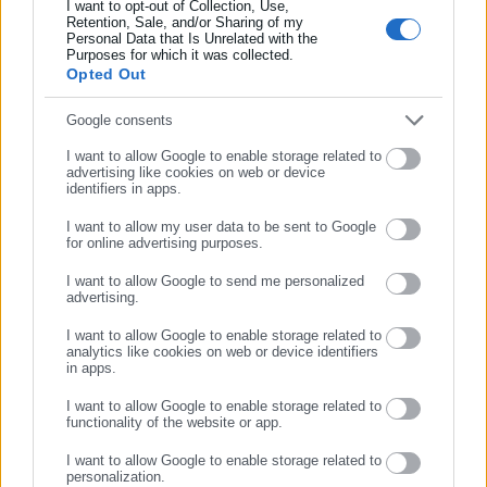
I want to opt-out of Collection, Use,
υποστήριξης της κατηγορίας υπάρχει εμπιστοσύνη στη
Retention, Sale, and/or Sharing of my
Δικαιοσύνη και προσδοκία πλήρους διερεύνησης όλων των
Personal Data that Is Unrelated with the
Συμπλήρωσε επώνυμο
Purposes for which it was collected.
πραγματικών περιστατικών της υπόθεσης, με σεβασμό στα
Opted Out
δικαιώματα όλων των διαδίκων αλλά και με γνώμονα την
Συμπλήρωσε email
Google consents
ουσιαστική προστασία των ανήλικων θυμάτων»
I want to allow Google to enable storage related to
advertising like cookies on web or device
identifiers in apps.
I want to allow my user data to be sent to Google
for online advertising purposes.
ΣΥΝΕΧΙΣΤΕ ΣΤΟ WEBSITE
I want to allow Google to send me personalized
advertising.
ΕΓΓΡΑΦΗ
I want to allow Google to enable storage related to
analytics like cookies on web or device identifiers
in apps.
Aftodioikisi News
I want to allow Google to enable storage related to
Η aftodioikisi.gr είναι η βασική Διαδικτυακή πύλη για τους
functionality of the website or app.
ΟΤΑ, το Δημόσιο και την Εργασία στην Ελλάδα,
I want to allow Google to enable storage related to
λειτουργώντας από τον Απρίλιο του 2008 ως πηγή έγκυρης
personalization.