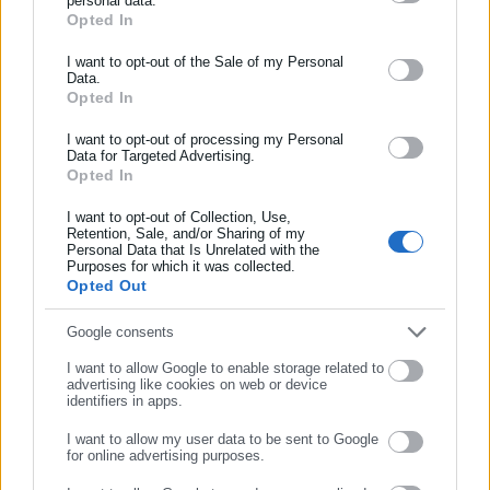
personal data.
Opted In
ΕΓΓΡΑΦΗ NEWSLETTER
Ενημερωθείτε πρώτοι για ειδήσεις και θέματα από το χώρο της
I want to opt-out of the Sale of my Personal
«Στις 05:04 ξύπνησα από βιντεοκλήση που μου έκανε ο
Data.
Αυτοδιοίκησης, της δημόσιας διοίκησης, της εργασίας, της
23χρονος. Μου είπε ότι η Μυρτώ ήταν στο νοσοκομείο και ότι
Opted In
ασφάλισης αλλά και γενικότερης επικαιρότητας από την Ελλάδα
εκείνος παρέμεινε στο δωμάτιο έχοντας το κινητό της. Με
και όλο τον κόσμο!
I want to opt-out of processing my Personal
ρώτησε τι να το κάνει. Εγώ του είπα να το πάει να το
Data for Targeted Advertising.
Opted In
Συμπλήρωσε όνομα
παραδώσει στην κοπέλα. Στις 05:34 με ξανακάλεσε και μου
είπε ότι υπήρχε Αστυνομία έξω από το νοσοκομείο και
I want to opt-out of Collection, Use,
Retention, Sale, and/or Sharing of my
φοβόταν να πάει. Του πρότεινα να το κρατήσει και να το
Personal Data that Is Unrelated with the
Συμπλήρωσε επώνυμο
παραδώσει την άλλη μέρα στην κοπέλα. Διέκρινα στη φωνή
Purposes for which it was collected.
Opted Out
του ανησυχία και πανικό. Στις 06:09 με ξανακάλεσε και μου
είπε ότι το κινητό το άφησε σε μία καφετέρια και ειδοποίησε
Συμπλήρωσε email
Google consents
μία φίλη της να πάει να το πάρει. Την επόμενη το μεσημέρι του
I want to allow Google to enable storage related to
έστειλα μήνυμα αν είχε κάποιο νέο από τη Μυρτώ και μου
advertising like cookies on web or device
identifiers in apps.
απάντηση ότι είχε πεθάνει».
I want to allow my user data to be sent to Google
for online advertising purposes.
ΣΥΝΕΧΙΣΤΕ ΣΤΟ WEBSITE