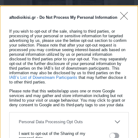
aftodioikisi.gr -
Do Not Process My Personal Information
If you wish to opt-out of the sale, sharing to third parties, or
processing of your personal or sensitive information for targeted
advertising by us, please use the below opt-out section to confirm
your selection. Please note that after your opt-out request is
Δείτε ακόμη:
processed you may continue seeing interest-based ads based on
personal information utilized by us or personal information
Γιώργος Μυλωνάκης: «H κατάσταση της
disclosed to third parties prior to your opt-out. You may separately
opt-out of the further disclosure of your personal information by
υγείας του είναι σταθερή και ελεγχόμενη»
third parties on the IAB’s list of downstream participants. This
information may also be disclosed by us to third parties on the
Ρέθυμνο: Σφραγίστηκε χώρος φιλοξενίας
IAB’s List of Downstream Participants
that may further disclose it
to other third parties.
ηλικιωμένων που λειτουργούσε χωρίς άδεια
Please note that this website/app uses one or more Google
services and may gather and store information including but not
limited to your visit or usage behaviour. You may click to grant or
deny consent to Google and its third-party tags to use your data
Σύμφωνα με πληροφορίες, τον 66χρονο γνώρισε στην
for below specified purposes in below Google consent section.
19χρονη, διαδικτυακά, ο 23χρονος φίλος της με τον οποίο ήταν
Personal Data Processing Opt Outs
μαζί το βράδυ στο κατάλυμα που έκλεισαν.
I want to opt-out of the Sharing of my