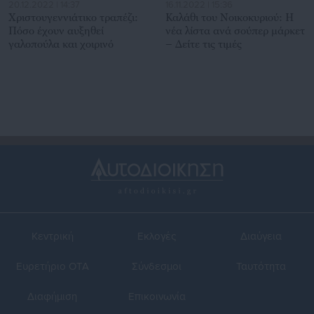
20.12.2022 | 14:37
16.11.2022 | 15:36
Χριστουγεννιάτικο τραπέζι:
Καλάθι του Νοικοκυριού: Η
Πόσο έχουν αυξηθεί
νέα λίστα ανά σούπερ μάρκετ
γαλοπούλα και χοιρινό
– Δείτε τις τιμές
Κεντρική
Εκλογές
Διαύγεια
Ευρετήριο ΟΤΑ
Σύνδεσμοι
Ταυτότητα
Διαφήμιση
Επικοινωνία