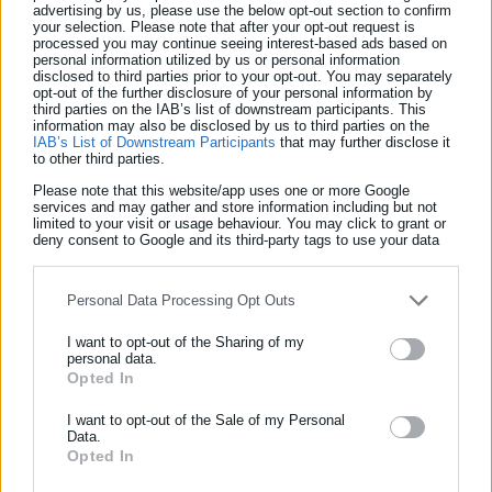
advertising by us, please use the below opt-out section to confirm
your selection. Please note that after your opt-out request is
processed you may continue seeing interest-based ads based on
personal information utilized by us or personal information
Αλλά και τα θαλασσινά δεν… πάνε πίσω.
disclosed to third parties prior to your opt-out. You may separately
opt-out of the further disclosure of your personal information by
third parties on the IAB’s list of downstream participants. This
Πιο συγκεκριμένα, το συμιακό γαριδάκι κωστίζει από 5 έως 8
information may also be disclosed by us to third parties on the
IAB’s List of Downstream Participants
that may further disclose it
ευρώ, το χταπόδι από 15 έως 19 ευρώ, το καλαμάρι από 15
to other third parties.
έως 20 ευρώ και οι σουπιές από 10 έως 14 ευρώ.
Please note that this website/app uses one or more Google
services and may gather and store information including but not
Σχετικά με τα κατεψυγμένα, οι γαρίδες κυμαίνονται μεταξύ 12
limited to your visit or usage behaviour. You may click to grant or
deny consent to Google and its third-party tags to use your data
και 15 ευρώ, το χταπόδι από 13 έως 18 ευρώ, καλαμάρι από 7
for below specified purposes in below Google consent section.
έως 15 ευρώ και στα θράψαλα από 5 μέχρι 8 ευρώ.
Personal Data Processing Opt Outs
Τα… συμπληρωματικά
I want to opt-out of the Sharing of my
personal data.
Opted In
ΕΓΓΡΑΦΗ NEWSLETTER
Ενημερωθείτε πρώτοι για ειδήσεις και θέματα από το χώρο της
I want to opt-out of the Sale of my Personal
Από 17 έως 19 ευρώ είναι το κόστος του λευκού ταραμά, ο
Data.
Αυτοδιοίκησης, της δημόσιας διοίκησης, της εργασίας, της
Opted In
κόκκινος ταραμάς ξεκινά από 6,5 ευρώ, τα τουρσιά από 2,5
ασφάλισης αλλά και γενικότερης επικαιρότητας από την Ελλάδα