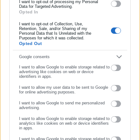
έως 3,5 ευρώ και οι ελιές από 2 έως 5,5 ευρώ, ντομάτες 99
και όλο τον κόσμο!
I want to opt-out of processing my Personal
Data for Targeted Advertising.
λεπτά το κιλό και κρεμμύδια από 95 λεπτά το κιλό.
Opted In
Συμπλήρωσε όνομα
Τέλος η ταραμοσαλάτα προσεγγίζει τα 6,5 ευρώ το κιλό.
I want to opt-out of Collection, Use,
Retention, Sale, and/or Sharing of my
Personal Data that Is Unrelated with the
Μέχρι πότε ψωνίζουμε
Συμπλήρωσε επώνυμο
Purposes for which it was collected.
Opted Out
Υπενθυμίζεται ότι η ιχθυαγορά της Βαρβακείου θα παραμείνει
ανοιχτή και την Κυριακή, από το πρωί μέχρι αργά το
Συμπλήρωσε email
Google consents
απόγευμα, ενώ θα ανοίξει πάλι τα ξημερώματα μέχρι και το
I want to allow Google to enable storage related to
μεσημέρι της Καθαράς Δευτέρας, προκειμένου να
advertising like cookies on web or device
identifiers in apps.
εξυπηρετηθούν οι καταναλωτές.
I want to allow my user data to be sent to Google
for online advertising purposes.
ΣΥΝΕΧΙΣΤΕ ΣΤΟ WEBSITE
I want to allow Google to send me personalized
advertising.
ΕΓΓΡΑΦΗ
I want to allow Google to enable storage related to
analytics like cookies on web or device identifiers
in apps.
I want to allow Google to enable storage related to