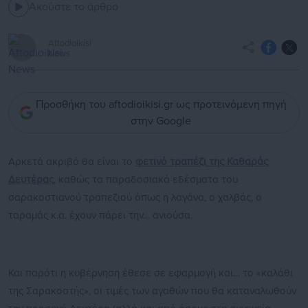
Ακούστε το άρθρο
Aftodioikisi
News
Προσθήκη του aftodioikisi.gr ως προτεινόμενη πηγή
στην Google
Αρκετά ακριβό θα είναι το
φετινό τραπέζι της Καθαράς
Δευτέρας
, καθώς τα παραδοσιακά εδέσματα του
σαρακοστιανού τραπεζιού όπως η λαγάνα, ο χαλβάς, ο
ταραμάς κ.α. έχουν πάρει την… ανιούσα.
Και παρότι η κυβέρνηση έθεσε σε εφαρμογή και… το «καλάθι
της Σαρακοστής», οι τιμές των αγαθών που θα καταναλωθούν