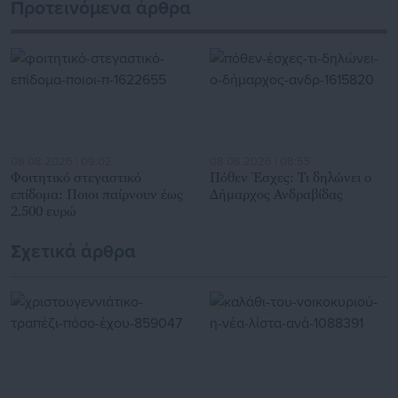
δημόσιο και ιδιωτικό τομέα, πολιτικούς, αιρετούς της
Προτεινόμενα άρθρα
Αυτοδιοίκησης, επιχειρηματίες και, κυρίως, πολίτες που
ενδιαφέρονται για τοπικά, εργασιακά, ασφαλιστικά αλλά και
για γενικότερα θέματα της επικαιρότητας.
08.08.2026 | 09:02
08.08.2026 | 08:55
Φοιτητικό στεγαστικό
Πόθεν Έσχες: Τι δηλώνει ο
επίδομα: Ποιοι παίρνουν έως
Δήμαρχος Ανδραβίδας
2.500 ευρώ
Σχετικά άρθρα