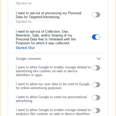
Αυτοδιοίκησης, της δημόσιας διοίκησης, της εργασίας, της
Opted In
ασφάλισης αλλά και γενικότερης επικαιρότητας από την Ελλάδα
και όλο τον κόσμο!
I want to opt-out of processing my Personal
Data for Targeted Advertising.
Opted In
Συμπλήρωσε όνομα
I want to opt-out of Collection, Use,
Retention, Sale, and/or Sharing of my
Personal Data that Is Unrelated with the
Συμπλήρωσε επώνυμο
Γιώργος Μουστακλής
Purposes for which it was collected.
Opted Out
Ο Γιώργος Μουστακλής γεννήθηκε και μεγάλωσε στην
Αθήνα. Είναι απόφοιτος του τμήματος Ιστορίας και
Συμπλήρωσε email
Google consents
Αρχαιολογίας του Πανεπιστημίου Κρήτης και από τον
Δεκέμβριο του 2025 ανήκει στην δημοσιογραφική ομάδα του
I want to allow Google to enable storage related to
advertising like cookies on web or device
Aftodioikisi.gr ως συντάκτης ροής και ειδήσεων της τοπικής
identifiers in apps.
αυτοδιοίκησης. Στο μέλλον θα ήθελε να ασχοληθεί με το
Περισσότερα
αθλητικό ρεπορτάζ.
I want to allow my user data to be sent to Google
for online advertising purposes.
Tags:
ΣΥΝΕΧΙΣΤΕ ΣΤΟ WEBSITE
40ΧΡΟΝΗ,
ΗΡΑΚΛΕΙΟ,
ΜΗΝΥΣΗ
I want to allow Google to send me personalized
advertising.
ΕΓΓΡΑΦΗ
I want to allow Google to enable storage related to
Τελευταία νέα
Δημοφιλή
analytics like cookies on web or device identifiers