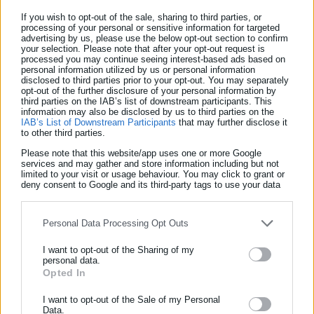
παρακολουθείται στενά από τους θεράποντες γιατρούς.
If you wish to opt-out of the sale, sharing to third parties, or
Έλαβε εξιτήριο κατόπιν συνεχούς νοσηλείας και έχει υποστεί
processing of your personal or sensitive information for targeted
advertising by us, please use the below opt-out section to confirm
μια τεράστια ψυχική ταλαιπωρία. Θα πρέπει κατά την άποψή
your selection. Please note that after your opt-out request is
μου, η μέριμνα από την πλευρά των αρχών να είναι άμεση,
processed you may continue seeing interest-based ads based on
personal information utilized by us or personal information
καθώς είναι πλέον τόσο μεγάλος ο αριθμός των λακούβων σε
disclosed to third parties prior to your opt-out. You may separately
opt-out of the further disclosure of your personal information by
όλη την πόλη που είναι μια διαρκής πηγή κινδύνου για τους
third parties on the IAB’s list of downstream participants. This
information may also be disclosed by us to third parties on the
συμπολίτες μας»
IAB’s List of Downstream Participants
that may further disclose it
to other third parties.
Please note that this website/app uses one or more Google
services and may gather and store information including but not
limited to your visit or usage behaviour. You may click to grant or
deny consent to Google and its third-party tags to use your data
for below specified purposes in below Google consent section.
Personal Data Processing Opt Outs
I want to opt-out of the Sharing of my
personal data.
Opted In
ΕΓΓΡΑΦΗ NEWSLETTER
Ενημερωθείτε πρώτοι για ειδήσεις και θέματα από το χώρο της
I want to opt-out of the Sale of my Personal
Data.