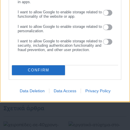
in apps.
Όλα τα νέα
I want to allow Google to enable storage related to
functionality of the website or app.
I want to allow Google to enable storage related to
Προτεινόμενα άρθρα
personalization.
I want to allow Google to enable storage related to
security, including authentication functionality and
fraud prevention, and other user protection.
CONFIRM
03.08.2026 | 22:59
03.08.2026 | 21:29
Καταγγελία: Εργαζόμενοι
Καταγγελία για αυταρχισμό
προγραμμάτων ΔΥΠΑ
διευθυντικού στελέχους σε
Data Deletion
Data Access
Privacy Policy
παραμένουν απλήρωτοι &
Περιφέρεια
δούλεψαν ανασφάλιστοι
Σχετικά άρθρα