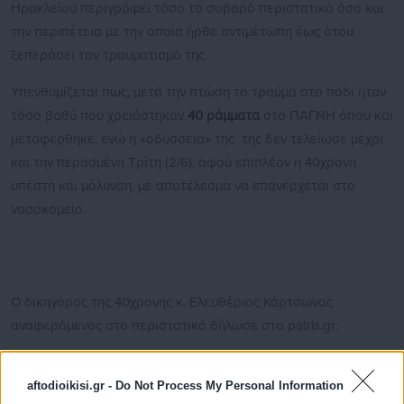
Ηρακλείου περιγράφει τόσο το σοβαρό περιστατικό όσο και
την περιπέτεια με την οποία ήρθε αντιμέτωπη έως ότου
ξεπεράσει τον τραυματισμό της.
Υπενθυμίζεται πως, μετά την πτώση το τραύμα στο πόδι ήταν
τόσο βαθύ που χρειάστηκαν
40 ράμματα
στο ΠΑΓΝΗ όπου και
μεταφέρθηκε, ενώ η «οδύσσεια» της της δεν τελείωσε μέχρι
και την περασμένη Τρίτη (2/6), αφού επιπλέον η 40χρονη
υπέστη και μόλυνση, με αποτέλεσμα να επανέρχεται στο
νοσοκομείο.
Ο δικηγόρος της 40χρονης κ. Ελευθέριος Κάρτσωνας
αναφερόμενος στο περιστατικό δήλωσε στο patris.gr:
«Η εντολέας μου υπέστη μια σοβαρή κάκωση στη σωματική
της ακεραιότητα και η εξέλιξη του τραύματος
aftodioikisi.gr -
Do Not Process My Personal Information