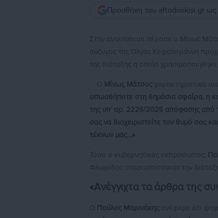
Προσθήκη του aftodioikisi.gr ω
Στην αντεπίθεση πέρασε ο Μίνως Μάτ
σύζυγος της Όλγας Κεφαλογιάννη προ
της διάταξης η οποία χρησιμοποιήθηκ
Ο
Μίνως Μάτσος
χαρακτηριστικά αν
οπωσδήποτε στη δημόσια σφαίρα, η κατ
της υπ’ αρ. 2226/2025 απόφασης από 
σας να διαχειριστείτε τον θυμό σας κ
τέκνων μας…»
Τόσο ο κυβερνητικός εκπρόσωπος,
Πα
Φλωρίδης υπερασπίστηκαν την διάταξη
«Ανέγγιχτα τα άρθρα της συ
Ο
Παύλος Μαρινάκης
ανέφερε ότι ψηφ