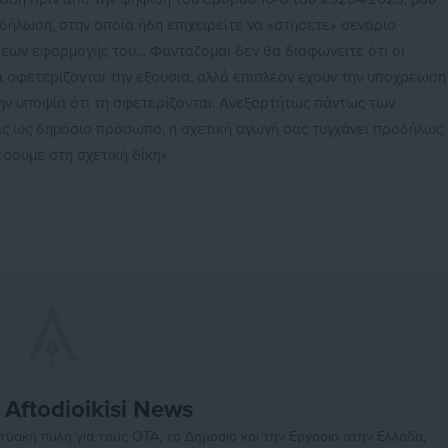
δήλωση, στην οποία ήδη επιχειρείτε να «στήσετε» σενάριο
εων εφαρμογής του… Φαντάζομαι δεν θα διαφωνείτε ότι οι
να σφετερίζονται την εξουσία, αλλά επιπλέον έχουν την υποχρέωση
ην υποψία ότι τη σφετερίζονται. Ανεξαρτήτως πάντως των
ς ως δημόσιο πρόσωπο, η σχετική αγωγή σας τυγχάνει προδήλως
σουμε στη σχετική δίκη».
Aftodioikisi News
αδικτυακή πύλη για τους ΟΤΑ, το Δημόσιο και την Εργασία στην Ελλάδα,