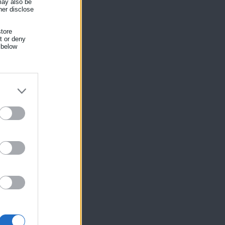
 may also be
her disclose
tore
nt or deny
 below
ίκησης,
ης
.