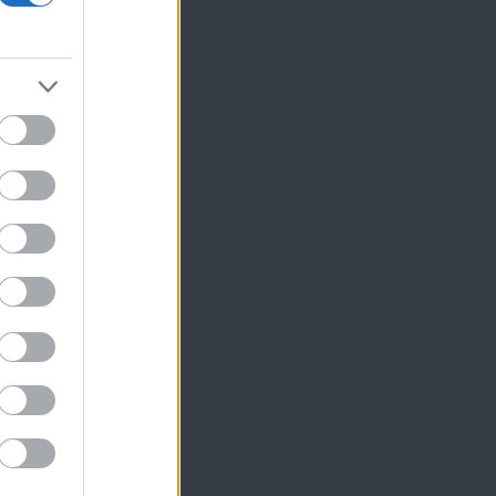
ς
,
α
.
,
.
ό