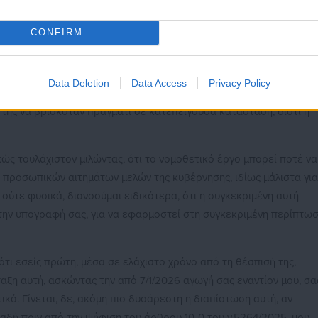
CONFIRM
 ΟΠΕΚΕΠΕ, το δε επίμαχο άρθρο 109, βρίσκεται στο «ΜΕΡΟΣ Δ» τ
Data Deletion
Data Access
Privacy Policy
οιος, δηλαδή, έκρινε την ανάγκη θέσπισης της ρύθμισης αυτής, ω
 της να βρισκόταν πράγματι σε κατεπείγουσα κατάσταση, διότι η
κώς τουλάχιστον μιλώντας, ότι το νομοθετικό έργο μπορεί ποτέ να
 προσωπικών αιτημάτων μελών της κυβέρνησης, ιδίως μάλιστα για
ύτε φυσικά, διανοούμαι ειδικότερα, ότι η συγκεκριμένη αυτή
την υπογραφή σας, για να εφαρμοστεί στη συγκεκριμένη περίπτω
ότι εσείς πρώτη, μέσα σε ελάχιστο χρόνο από τη θέσπισή της,
αξη αυτή, ασκώντας την από 7/1/2026 αγωγή σας εναντίον μου, σα
κά. Γίνεται, δε, ακόμη πιο δυσάρεστη η διαπίστωση αυτή, αν
ηλαδή πριν από την ψήφιση του άρθρου 10-0 του ν.5264/2025, μου