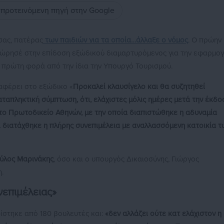
ς προτεινόμενη πηγή στην Google
σας, πατέρας
των παιδιών για τα οποία…άλλαξε ο νόμος
. Ο πρώην
χώρησέ στην επίδοση εξώδικού διαμαρτυρόμενος για την εφαρμο
ε πρώτη φορά από την ίδια την Υπουργό Τουρισμού.
αφέρει στο εξώδικο «
Προκαλεί κλαυσίγελο και θα συζητηθεί
απληκτική σύμπτωση, ότι, ελάχιστες μόλις ημέρες μετά την έκδο
το Πρωτοδικείο Αθηνών, με την οποία διαπιστώθηκε η αδυναμία
αι διατάχθηκε η πλήρης συνεπιμέλεια με αναλλασσόμενη κατοικία τ
ύλος Μαρινάκης
, όσο και ο υπουργός Δικαιοσύνης, Γιώργος
.
νεπιμέλειας
»
ίστηκε από 180 βουλευτές και:
«δεν αλλάζει ούτε κατ ελάχιστον η