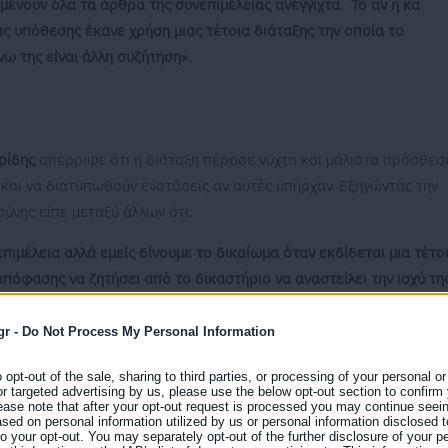
μένουν όλα τα άρθρα της συνεπιμέλειας ανέγγιχτα. Το αν η κα
ς υπόθεσης έκανε χρήση μιας τέτοια διάταξης την οποία το
ω της είναι άλλη συζήτηση».
ρίδης
απέρριψε ότι η διάταξη πέρασε νύχτα και μάλιστα πρόσθεσ
 και να διατυπωθούν ενστάσεις αν αυτές υπήρχαν. Εξηγώντας την
ύνης είπε μεταξύ άλλων ότι:
ιμέλεια αλλά εμείς δίνουμε το δικαίωμα όταν εκδίδεται μια τέτο
όφασης να ζητήσει από το δικαστήριο να αναστείλει την ισχύ τη
η επί της εφέσεως. Δεν ακυρώνεται τίποτα. Το δικαίωμα της
 της έφεσης που απορρίπτει την πρωτόδικη απόφαση την
gr -
Do Not Process My Personal Information
ει ρυθμιστεί συνήθως με ασφαλιστικά μέτρα. Έχει ρυθμιστεί από
o opt-out of the sale, sharing to third parties, or processing of your personal or
τώς που δεν έχει ρυθμιστεί. Αν στην απόφαση αυτή υπάρχει
or targeted advertising by us, please use the below opt-out section to confirm
ease note that after your opt-out request is processed you may continue seein
ε το δικαίωμα να προσφύγουν για να διαπιστωθεί αν συντρέχουν ο
ed on personal information utilized by us or personal information disclosed to
φετείου».
 to your opt-out. You may separately opt-out of the further disclosure of your p