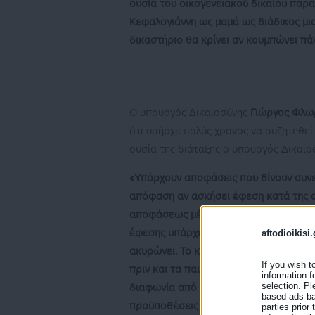
ουσία του οικογενειακού δικαίου παρα
Κεφαλογιάννη ως μαμά ως διάδικος μια
δικαστήριο θα κρίνει αν κουμπώνει πάν
Ο υπουργός Δικαιοσύνης
Γιώργος Φλω
ότι υπήρχε πολύς χρόνος να συζητηθεί
ουσία της διάταξης ο υπουργός Δικαιοσ
«Υπάρχουν αποφάσεις που δίνουν συνεπ
απόφαση αν ασκήσει έφεση κατά της απ
αποφάσεως μέχρι να εκδοθεί η απόφασ
έφεσης υπάρχει αλλά αν βγει απόφαση
aftodioikisi.
ακυρώνει. Το καθεστώς των παιδιών έχ
If you wish t
πριν και τα παιδιά δεν είναι σε καθεσ
information f
selection. Pl
διαφωνία από τους γονείς τους δίνουμ
based ads bas
προϋποθέσεις έως την απόφαση του ε
parties prior