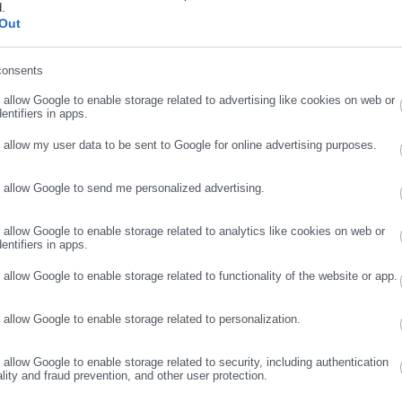
α αναφέρει:
d.
ήρωσε επώνυμο
Out
φθόρο για μένα, άδικο για τα παιδιά μας, τελικώς όμως αλυσιτελέ
 επί ενάμισι έτος τώρα, με συνειδητά αναξιοπρεπή, λόγω και έργω
consents
ρωσε email
ές εντάσεις εκ του μηδενός, κατασκευάζοντας ανύπαρκτα
o allow Google to enable storage related to advertising like cookies on web or
εις προβοκάτσιες για ασήμαντες αφορμές, προκειμένου εν
entifiers in apps.
βείτε σε καταιγισμό εξωδίκων δηλώσεων (κενών περιεχομένου
o allow my user data to be sent to Google for online advertising purposes.
εναντίον μου (πιθανολογώ ότι η νομοθεσία μας δεν γνωρίζει άλλ
 ότι, αν υπήρχαν, θα τα είχατε ασκήσει και αυτά…), στα οποία μόνη
o allow Google to send me personalized advertising.
ΣΥΝΕΧΙΣΤΕ ΣΤΟ WEBSITE
ΕΓΓΡΑΦΗ
κισσιστική εκφορά λόγου, «αποδίδετε δίκαιο» στον εαυτό σας και
να, το δικαστήριο, τους δικηγόρους μου, την οικογένειά μου κλπ)
o allow Google to enable storage related to analytics like cookies on web or
entifiers in apps.
ί οπωσδήποτε στη δημόσια σφαίρα, η καταπληκτική σύμπτωση, ότι
o allow Google to enable storage related to functionality of the website or app.
οση της υπ’ αρ. 2226/2025 απόφασης από το Πρωτοδικείο Αθηνών,
 σας να διαχειριστείτε τον θυμό σας και διατάχθηκε η πλήρης
o allow Google to enable storage related to personalization.
ία των τέκνων μας, ψηφίσθηκε (στις 19.12.2025) το άρθρο 109 του
ική σας υπογραφή, με το οποίο επιχειρείτε την ad hoc επανάκριση
o allow Google to enable storage related to security, including authentication
ality and fraud prevention, and other user protection.
αστήριο, ενώ μάλιστα εκκρεμεί η υπόθεση σε δεύτερο βαθμό απ