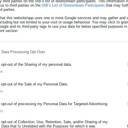
y third parties on the IAB’s list of downstream participants. This information
us to third parties on the
IAB’s List of Downstream Participants
that may furt
 εδώ και πολύ καιρό γιατί ενώ ισχύει για όλες τις υποθέσεις της
rd parties.
ια τα παιδιά.
that this website/app uses one or more Google services and may gather and s
ncluding but not limited to your visit or usage behaviour. You may click to gra
ogle and its third-party tags to use your data for below specified purposes in
nt section.
υοκαλλιέργειας ξεβράστηκε στα παράλια
l Data Processing Opt Outs
σία» για τον ξυλοδαρμό του
o opt-out of the Sharing of my personal data.
σεις Μπέου
In
ΡΑΦΗ NEWSLETTER
o opt-out of the Sale of my Personal Data.
ωθείτε πρώτοι για ειδήσεις και θέματα από το χώρο της Αυτοδιο
In
μόσιας διοίκησης, της εργασίας, της ασφάλισης αλλά και γενικότερ
ρότητας από την Ελλάδα και όλο τον κόσμο!
o opt-out of processing my Personal Data for Targeted Advertising.
εγονός ότι αυτή τη διάταξη πάνε και την φορτώνουν σε κάποιο
In
ήρωσε όνομα
 τη ρύθμιση που κάνουμε. Αυτή η ρύθμιση είναι υπέρ των πολιτών»
o opt-out of Collection, Use, Retention, Sale, and/or Sharing of my
 Data that Is Unrelated with the Purposes for which it was