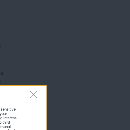
ε
ια
ς
 sensitive
 your
g interest-
ι
 third
ersonal