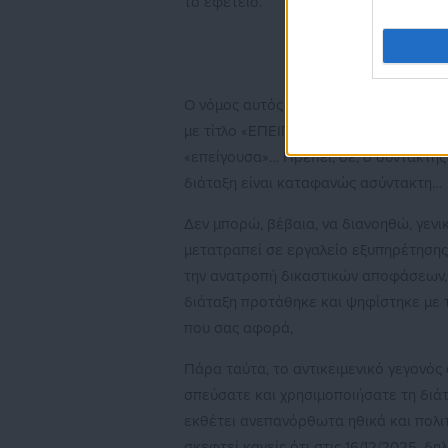
το εφετείο.
Ο νόμος αυτός αφορα κατά βάση στον
με τίτλο «ΕΠΕΙΓΟΥΣΕΣ ΡΥΘΜΙΣΕΙΣ». Κάπ
«επείγουσα»… Πρέπει, δε, ο συντάκτης
διάταξη είναι καταφανώς ασύντακτη…
Δεν μπορώ, βέβαια, να διανοηθώ, γενι
μετατραπεί σε εργαλείο εξυπηρέτησης
την ανατροπή δικαστικών αποφάσεων, ο
διάταξη προτάθηκε και ψηφίστηκε με 
που σας αφορά,
Πάρα ταύτα, το αντικειμενικό γεγονός 
σπεύσατε και χρησιμοποιήσατε τη διάτ
εκθέτει ανεπανόρθωτα ηθικά και πολιτι
σκεφτεί κανείς ότι στις 16/12/2025, δ