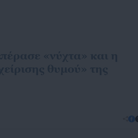
 πέρασε «νύχτα» και η
χείρισης θυμού» της