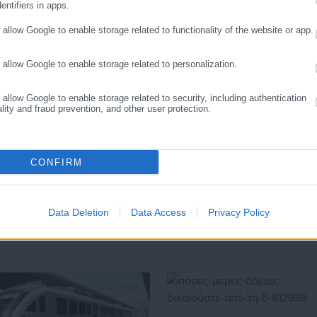
entifiers in apps.
o allow Google to enable storage related to functionality of the website or app.
o allow Google to enable storage related to personalization.
o allow Google to enable storage related to security, including authentication
ality and fraud prevention, and other user protection.
CONFIRM
.08.2026 | 16:29
06.08.2026 | 14:26
ελέτη-σοκ για τους
Προσλήψεις 458 ατόμων σ
ήμους: “Ωρολογιακή
Δήμους
όμβα” υποστελέχωση &
Data Deletion
Data Access
Privacy Policy
ρηματοδοτικό έλλειμμα