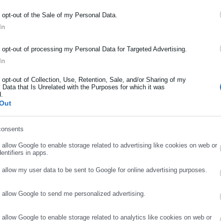
ΡΑΦΗ NEWSLETTER
o opt-out of the Sale of my Personal Data.
ωθείτε πρώτοι για ειδήσεις και θέματα από το χώρο της Αυτοδιο
In
 λόγω στοιχείων οδήγησης και κυκλοφορίας είναι η καταβολή του
μόσιας διοίκησης, της εργασίας, της ασφάλισης αλλά και γενικότερ
ρότητας από την Ελλάδα και όλο τον κόσμο!
o opt-out of processing my Personal Data for Targeted Advertising.
In
θεί από δικαστικές ή άλλες Αρχές εφαρμόζεται κανονικά, καθώ
ήρωσε όνομα
κασία.
o opt-out of Collection, Use, Retention, Sale, and/or Sharing of my
 Data that Is Unrelated with the Purposes for which it was
d.
ήρωσε επώνυμο
Out
consents
ρωσε email
ΚΕΣ ΕΚΛΟΓΕΣ 2019,
ΕΚΛΟΓΕΣ,
ΕΛΑΣ,
ΕΠΙΣΤΡΟΦΗ,
ΚΥΚΛΟΦΟΡΙΑΣ,
o allow Google to enable storage related to advertising like cookies on web or
entifiers in apps.
o allow my user data to be sent to Google for online advertising purposes.
o allow Google to send me personalized advertising.
ΣΥΝΕΧΙΣΤΕ ΣΤΟ WEBSITE
ΕΓΓΡΑΦΗ
o allow Google to enable storage related to analytics like cookies on web or