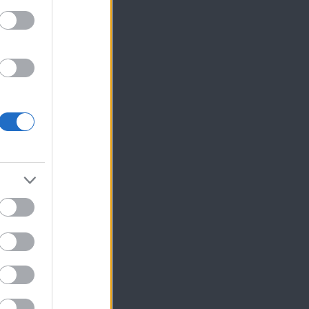
ίκησης,
ης
ς