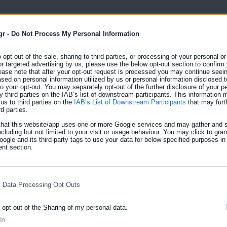
δήγησης, οι πινακίδες και οι άδειες κυκλοφορίας των οχημάτων,
ύν για την άσκηση του εκλογικού τους δικαιώματος, την Κυριακή.
gr -
Do Not Process My Personal Information
ίας του Πολίτη, Κατερίνας Παπακώστα, αφορά στα στοιχεία
o opt-out of the sale, sharing to third parties, or processing of your personal or
or targeted advertising by us, please use the below opt-out section to confirm
φαιρεθεί ή κατατεθεί στις αστυνομικές Αρχές μέχρι και την Τρίτη
ease note that after your opt-out request is processed you may continue seein
σεις:
ed on personal information utilized by us or personal information disclosed to
 to your opt-out. You may separately opt-out of the further disclosure of your p
y third parties on the IAB’s list of downstream participants. This information
τάθμευση) και
us to third parties on the
IAB’s List of Downstream Participants
that may furt
rd parties.
.Κ (πινακίδα Ρ-40, απαγορεύεται η στάση και η στάθμευση), για τ
that this website/app uses one or more Google services and may gather and s
ncluding but not limited to your visit or usage behaviour. You may click to gra
ς κυκλοφορίας και των πινακίδων κυκλοφορίας για είκοσι (20)
ogle and its third-party tags to use your data for below specified purposes in
ου άρθρου 103 του Κ.Ο.Κ., όπως έχει τροποποιηθεί και ισχύει με
nt section.
.4530/2018.
ούν στην παρεμπόδιση ραμπών διάβασης ατόμων με αναπηρία και
l Data Processing Opt Outs
ικές θέσεις στάθμευσης ατόμων με αναπηρία (άρθρο 29 παρ. 1 εδ.
o opt-out of the Sharing of my personal data.
In