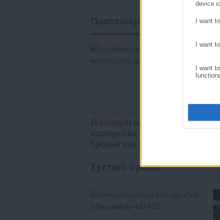
device id
Προτεινόμενα άρθρα
I want t
I want t
I want t
function
06.08.2026 | 20:59
06
Η επίσημη εφαρμογή για
Μ
καταγγελίες κατάληψης
Δ
δρόμων και πεζοδρομίων
β
χ
Σχετικά άρθρα