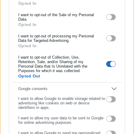
Opted In
ΕΓΓΡΑΦΗ NEWSLETTER
http://www.linkedin.com/in/kostas-panagiotakis-45333141b
Tags:
Ενημερωθείτε πρώτοι για ειδήσεις και θέματα από το χώρο της
ΕΚΡΗΞΗ,
ΚΟΡΥΔΑΛΛΟΣ,
ΣΥΝΕΡΓΕΙΟ
I want to opt-out of the Sale of my Personal
Data.
Αυτοδιοίκησης, της δημόσιας διοίκησης, της εργασίας, της
Opted In
ασφάλισης αλλά και γενικότερης επικαιρότητας από την Ελλάδα
και όλο τον κόσμο!
I want to opt-out of processing my Personal
Τελευταία νέα
Δημοφιλή
Data for Targeted Advertising.
Όλα τα νέα
Opted In
Συμπλήρωσε όνομα
I want to opt-out of Collection, Use,
Retention, Sale, and/or Sharing of my
Personal Data that Is Unrelated with the
Συμπλήρωσε επώνυμο
Προτεινόμενα άρθρα
Purposes for which it was collected.
Opted Out
Συμπλήρωσε email
Google consents
I want to allow Google to enable storage related to
advertising like cookies on web or device
identifiers in apps.
I want to allow my user data to be sent to Google
for online advertising purposes.
27.07.2026 | 17:05
27.07.2026 | 15:00
ΣΥΝΕΧΙΣΤΕ ΣΤΟ WEBSITE
Δ. Αθηναίων: Συνεχίζονται οι
Άδεια μητρότητας: Τι αλλάζει
I want to allow Google to send me personalized