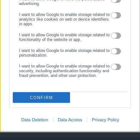
αιτήσεις για την πρόσληψη
στην καταβολή – Πώς
advertising.
61 ατόμων
διαμορφώνεται η ειδική
ΕΓΓΡΑΦΗ
παροχή (ΦΕΚ)
I want to allow Google to enable storage related to
Σχετικά άρθρα
analytics like cookies on web or device identifiers
in apps.
I want to allow Google to enable storage related to
functionality of the website or app.
I want to allow Google to enable storage related to
personalization.
I want to allow Google to enable storage related to
security, including authentication functionality and
14.04.2026 | 23:25
06.04.2026 | 23:56
fraud prevention, and other user protection.
Πόρισμα κόλαφος για τη
Χίος: 7 συλλήψεις για την
«Βιολάντα» – Μεγάλη
έκρηξη σε αποθήκη
διαρροή προπανίου
πυροτεχνημάτων
CONFIRM
Data Deletion
Data Access
Privacy Policy