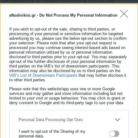
δεν χρειάζεται να επέμβει, όπως επίσης η ΕΛ.ΑΣ. και
ασθενοφόρο του ΕΚΑΒ για τη μεταφορά του τραυματία στο
aftodioikisi.gr -
Do Not Process My Personal Information
νοσοκομείο.
If you wish to opt-out of the sale, sharing to third parties, or
processing of your personal or sensitive information for targeted
advertising by us, please use the below opt-out section to confirm
your selection. Please note that after your opt-out request is
processed you may continue seeing interest-based ads based on
personal information utilized by us or personal information
disclosed to third parties prior to your opt-out. You may separately
opt-out of the further disclosure of your personal information by
third parties on the IAB’s list of downstream participants. This
information may also be disclosed by us to third parties on the
IAB’s List of Downstream Participants
that may further disclose it
to other third parties.
Please note that this website/app uses one or more Google
Κώστας Παναγιωτάκης
services and may gather and store information including but not
limited to your visit or usage behaviour. You may click to grant or
O Κώστας Παναγιωτάκης, πτυχιούχος του τμήματος
deny consent to Google and its third-party tags to use your data
for below specified purposes in below Google consent section.
Επικοινωνίας και Μέσων Μαζικής Ενημέρωσης του ΕΚΠΑ,
είναι δημοσιογράφος, μέλος της ΕΣΗΕΑ, με εμπειρία άνω
Personal Data Processing Opt Outs
των 20 ετών στο αυτοδιοικητικό & πολιτικό ρεπορτάζ. Τα
τελευταία χρόνια κατέχει θέσεις ευθύνης σε Μέσα τοπικής
I want to opt-out of the Sharing of my
personal data.
και πανελλαδικής εμβέλειας.
Περισσότερα