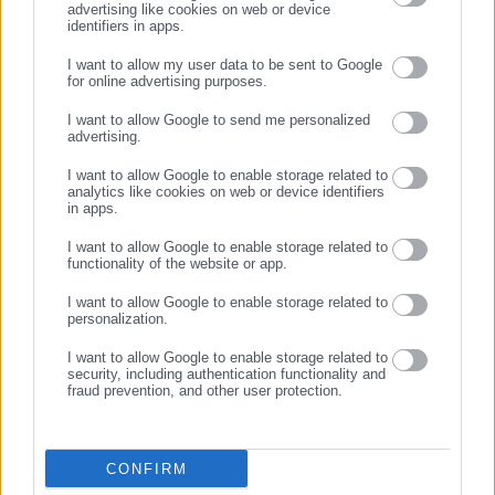
advertising like cookies on web or device
Νίκος Πλακιάς.
identifiers in apps.
I want to allow my user data to be sent to Google
Τότε η Πρόεδρος διέταξε την απομάκρυνσή του από την
for online advertising purposes.
ΣΥΝΕΧΙΣΤΕ ΣΤΟ WEBSITE
αίθουσα, ωστόσο σύμφωνα με πληροφορίες στη συνέχεια ο
I want to allow Google to send me personalized
ίδιος εισήλθε ξανά, ωστόσο κάθισε στο βάθος.
advertising.
ΕΓΓΡΑΦΗ
Σύμφωνα με το πρόγραμμα που έχει ανακοινωθεί από την
I want to allow Google to enable storage related to
analytics like cookies on web or device identifiers
έδρα η δίκη θα διεξάγεται κάθε εβδομάδα Τρίτη και Τετάρτη
in apps.
έως και την 1η Ιουλίου. Ενδεχομένως η πρόεδρος να δώσει και
I want to allow Google to enable storage related to
κάποιες επιπλέον ημερομηνίες μέσα στον Ιούλιο πριν η
functionality of the website or app.
διαδικασία διακοπεί για το Καλοκαίρι.
I want to allow Google to enable storage related to
personalization.
I want to allow Google to enable storage related to
security, including authentication functionality and
fraud prevention, and other user protection.
CONFIRM