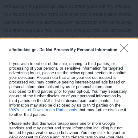
σταθμάρχη της βραδινής βάρδιας επεσήμανε και την απειρία
του πελάτη του όταν τοποθετήθηκε στο συγκεκριμένο πόστο
και έκανε λόγο για μια παγιωμένη κατάσταση στην λειτουργία
του σιδηροδρόμου που λόγω της απειρίας του δεν μπορούσε
να αντιληφθεί την επικινδυνότητά του. Στη σημερινή δικάσιμο
οι παρόντες κατηγορούμενοι είναι έξι.
aftodioikisi.gr -
Do Not Process My Personal Information
Δείτε ακόμη:
If you wish to opt-out of the sale, sharing to third parties, or
processing of your personal or sensitive information for targeted
Βίντεο - ντοκουμέντο "καίει" τον αντιδήμαρχο
advertising by us, please use the below opt-out section to confirm
που κατηγορείται ότι σκότωσε γατάκι - Τι
your selection. Please note that after your opt-out request is
processed you may continue seeing interest-based ads based on
αποκαλύπτει
personal information utilized by us or personal information
disclosed to third parties prior to your opt-out. You may separately
Hellenic Train: Αποκαταστάθηκε η βλάβη-
opt-out of the further disclosure of your personal information by
third parties on the IAB’s list of downstream participants. This
Επανέρχονται τα δρομολόγια
information may also be disclosed by us to third parties on the
IAB’s List of Downstream Participants
that may further disclose it
to other third parties.
Please note that this website/app uses one or more Google
services and may gather and store information including but not
limited to your visit or usage behaviour. You may click to grant or
deny consent to Google and its third-party tags to use your data