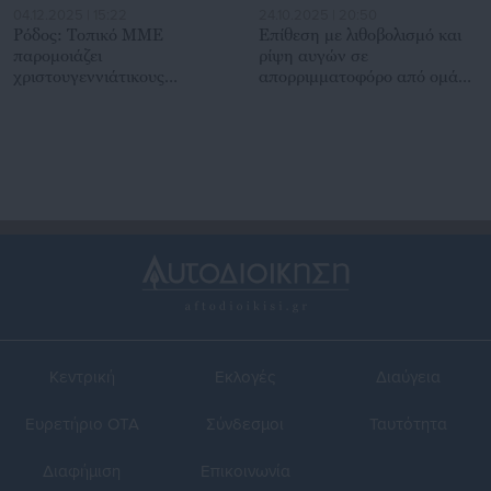
04.12.2025 | 15:22
24.10.2025 | 20:50
Ρόδος: Τοπικό ΜΜΕ
Επίθεση με λιθοβολισμό και
παρομοιάζει
ρίψη αυγών σε
χριστουγεννιάτικους
απορριμματοφόρο από ομάδα
στολισμούς δήμου με
κουκουλοφόρων
τσαντίρι
Κεντρική
Εκλογές
Διαύγεια
Ευρετήριο ΟΤΑ
Σύνδεσμοι
Ταυτότητα
Διαφήμιση
Επικοινωνία