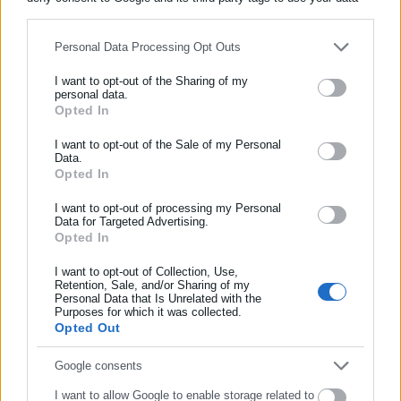
for below specified purposes in below Google consent section.
Ένταση με Πλακιά κι αποχώρηση
Personal Data Processing Opt Outs
Ο
πατέρας θυμάτων, Νίκος Πλακιάς,
αντέδρασε έντονα όταν ο
I want to opt-out of the Sharing of my
δικηγόρος της κατηγορούμενης πρώην προέδρου της ΡΑΣ
personal data.
άρχισε να αναφέρει το βιογραφικό της.
Opted In
ΕΓΓΡΑΦΗ NEWSLETTER
Ενημερωθείτε πρώτοι για ειδήσεις και θέματα από το χώρο της
Αρχικά, η πρόεδρος του Τριμελούς Εφετείου Κακουργημάτων
I want to opt-out of the Sale of my Personal
Data.
Αυτοδιοίκησης, της δημόσιας διοίκησης, της εργασίας, της
Λάρισας έδωσε εντολή να απομακρυνθεί ο Νίκος Πλακιάς από
Opted In
ασφάλισης αλλά και γενικότερης επικαιρότητας από την Ελλάδα
την αίθουσα, μετά από την έκρηξή του όταν άκουγε τον
και όλο τον κόσμο!
I want to opt-out of processing my Personal
συνήγορο της πρώην προέδρου της ΡΑΣ, Ιωάννας Τσιαπαρίκου
Data for Targeted Advertising.
να παραθέτει στο ακροατήριο το βιογραφικό της.
Opted In
Συμπλήρωσε όνομα
I want to opt-out of Collection, Use,
Retention, Sale, and/or Sharing of my
Personal Data that Is Unrelated with the
Συμπλήρωσε επώνυμο
Purposes for which it was collected.
Opted Out
«Σπουδάζαμε τα παιδιά μας και μας τα τα έφεραν σε
φέρετρα. Το βιογραφικό της Τσιαπαρίκου μας διαβάζετε; Αν
Συμπλήρωσε email
Google consents
δε θέλετε να υποστείτε την οργή και το μίσος μας να τους
I want to allow Google to enable storage related to
πείτε να έρθουν εδώ», φώναξε εμφανώς εκνευρισμένος ο