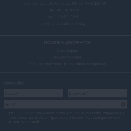
Πανεπιστημίου 56, Αθήνα τ.κ. 106 78, ΜΗΤ: 232416
Τηλ. 210 514 3137-8
Φαξ: 210 512 3020
email:
press@aftodioikisi.gr
ΠΟΛΙΤΙΚΗ ΑΠΟΡΡΗΤΟΥ
Όροι Χρήσης
Πολιτική Cookies
Δήλωση προστασίας προσωπικών δεδομένων
Newsletter
Επιθυμώ να λαμβάνω newsletters (ενημερωτικά δελτία), σύμφωνα με
τους όρους της
Δήλωση Προστασίας Προσωπικών Δεδομένων
στο
παραπάνω e-mail.