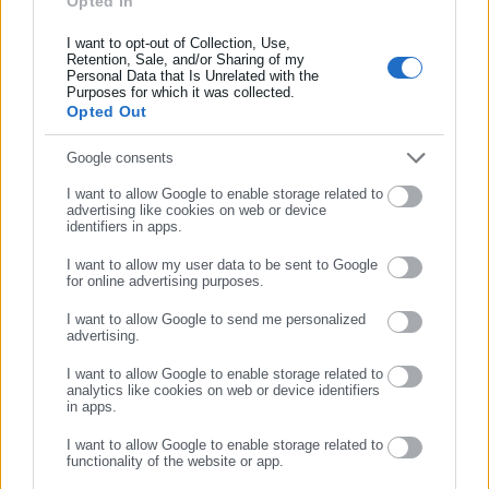
Opted In
Συμπλήρωσε όνομα
πολίτες, τις επιχειρήσεις και το κράτος.
I want to opt-out of Collection, Use,
Retention, Sale, and/or Sharing of my
Η συνάντηση ανάμεσα στην Υπουργό Διοικητικής
Personal Data that Is Unrelated with the
Συμπλήρωσε επώνυμο
Ανασυγκρότησης και τον Αντιπρόεδρο της Ευρωπαϊκής
Purposes for which it was collected.
Opted Out
Επιτροπής ολοκληρώθηκε «με την κοινή διαπίστωση πως οι
δράσεις του Υπουργείου Διοικητικής Ανασυγκρότησης
Συμπλήρωσε email
Google consents
εναρμονίζονται με τις προτεραιότητες για την ψηφιακή ενιαία
I want to allow Google to enable storage related to
αγορά».
advertising like cookies on web or device
identifiers in apps.
I want to allow my user data to be sent to Google
for online advertising purposes.
ΣΥΝΕΧΙΣΤΕ ΣΤΟ WEBSITE
I want to allow Google to send me personalized
advertising.
ΕΓΓΡΑΦΗ
I want to allow Google to enable storage related to
analytics like cookies on web or device identifiers
in apps.
I want to allow Google to enable storage related to
functionality of the website or app.
Aftodioikisi News