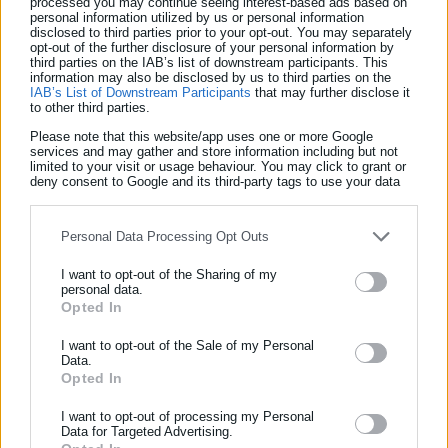
processed you may continue seeing interest-based ads based on
personal information utilized by us or personal information
Από την πλευρά του ο Αντιπρόεδρος της Ευρωπαϊκής
disclosed to third parties prior to your opt-out. You may separately
opt-out of the further disclosure of your personal information by
Επιτροπής αναγνώρισε τη σημαντική πρόοδο που έχει κάνει η
third parties on the IAB’s list of downstream participants. This
information may also be disclosed by us to third parties on the
χώρα στον τομέα των μεταρρυθμίσεων, δηλώνοντας
IAB’s List of Downstream Participants
that may further disclose it
to other third parties.
χαρακτηριστικά πως η Ελλάδα βρίσκεται στον σωστό δρόμο.
Please note that this website/app uses one or more Google
services and may gather and store information including but not
limited to your visit or usage behaviour. You may click to grant or
deny consent to Google and its third-party tags to use your data
for below specified purposes in below Google consent section.
Ο κ. Άνσιπ αναφέρθηκε ιδιαίτερα στην ανάγκη ενοποίησης
Personal Data Processing Opt Outs
των ψηφιακών συστημάτων του δημόσιου τομέα σε όλα τα
κράτη-μέλη της Ευρωπαϊκής Ένωσης, τονίζοντας το τρίπτυχο
I want to opt-out of the Sharing of my
personal data.
αποτελεσματικότητας, διαφάνειας και της ανάπτυξης χωρίς
Opted In
ΕΓΓΡΑΦΗ NEWSLETTER
αποκλεισμούς.
Ενημερωθείτε πρώτοι για ειδήσεις και θέματα από το χώρο της
I want to opt-out of the Sale of my Personal
Οι δύο πλευρές συμφώνησαν στην ανάγκη επιτάχυνσης των
Data.
Αυτοδιοίκησης, της δημόσιας διοίκησης, της εργασίας, της
Opted In
πρωτοβουλιών για νέες ψηφιακές υπηρεσίες στο Δημόσιο και
ασφάλισης αλλά και γενικότερης επικαιρότητας από την Ελλάδα
αναγνώρισαν το ρόλο των ψηφιακών δεξιοτήτων στην
και όλο τον κόσμο!
I want to opt-out of processing my Personal
Data for Targeted Advertising.
προσπάθεια ενίσχυσης της εμπιστοσύνης ανάμεσα στους