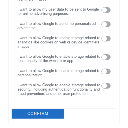
ενδιαφέρονται για τοπικά, εργασιακά, ασφαλιστικά αλλά και
I want to allow my user data to be sent to Google
για γενικότερα θέματα της επικαιρότητας.
for online advertising purposes.
ΣΥΝΕΧΙΣΤΕ ΣΤΟ WEBSITE
I want to allow Google to send me personalized
advertising.
ΕΓΓΡΑΦΗ
I want to allow Google to enable storage related to
28.07.2026 | 22:58
28.07.2026 | 21:05
analytics like cookies on web or device identifiers
Στην… πρίζα οι Δήμαρχοι για
Δήμαρχος εφηύρε μοντέλο
in apps.
τις κενές θέσεις στα ΑΕΙ
«αντιδημάρχου-
πολυεργαλείου» -Αντιδράσεις
I want to allow Google to enable storage related to
εργαζομένων (έγγραφο)
functionality of the website or app.
Σχετικά άρθρα
I want to allow Google to enable storage related to
personalization.
I want to allow Google to enable storage related to
security, including authentication functionality and
fraud prevention, and other user protection.
CONFIRM
25.02.2026 | 12:50
25.02.2026 | 11:32
Σε λειτουργία το
Ξεκίνησαν οι εγγραφές για το
railway.gov.gr: Θα βλέπουμε
πρόγραμμα ψηφιακής