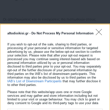
Οι αποζημιώσεις και οι ενισχύσεις, θα πιστωθούν στους
λογαριασμούς των παραγωγών,
μετά τις 14:00 της Τετάρτης
25ης Φεβρουαρίου 2026
.
aftodioikisi.gr -
Do Not Process My Personal Information
Ο ΕΛ.Γ.Α., συνεπής στην εκπλήρωση των υποχρεώσεων έναντι
If you wish to opt-out of the sale, sharing to third parties, or
processing of your personal or sensitive information for targeted
των ασφαλισμένων παραγωγών, ανταποκρίνεται με διαφάνεια,
advertising by us, please use the below opt-out section to confirm
αξιοπιστία και φερεγγυότητα, στις προσδοκίες τους.
your selection. Please note that after your opt-out request is
processed you may continue seeing interest-based ads based on
personal information utilized by us or personal information
disclosed to third parties prior to your opt-out. You may separately
opt-out of the further disclosure of your personal information by
third parties on the IAB’s list of downstream participants. This
information may also be disclosed by us to third parties on the
IAB’s List of Downstream Participants
that may further disclose it
to other third parties.
Please note that this website/app uses one or more Google
services and may gather and store information including but not
limited to your visit or usage behaviour. You may click to grant or
deny consent to Google and its third-party tags to use your data
for below specified purposes in below Google consent section.