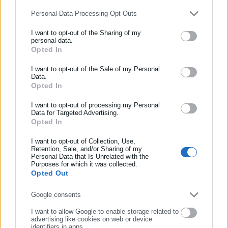
Aftodioikisi News
Personal Data Processing Opt Outs
Η aftodioikisi.gr είναι η βασική Διαδικτυακή πύλη για τους
I want to opt-out of the Sharing of my
ΟΤΑ, το Δημόσιο και την Εργασία στην Ελλάδα,
personal data.
λειτουργώντας από τον Απρίλιο του 2008 ως πηγή έγκυρης
Opted In
ΕΓΓΡΑΦΗ NEWSLETTER
και συνεχούς ροής ενημέρωσης με ειδήσεις και θέματα από
Ενημερωθείτε πρώτοι για ειδήσεις και θέματα από το χώρο της
I want to opt-out of the Sale of my Personal
το χώρο της Αυτοδιοίκησης, της Δημόσιας Διοίκησης, της
Data.
Αυτοδιοίκησης, της δημόσιας διοίκησης, της εργασίας, της
Εργασίας, της Ασφάλισης αλλά και γενικότερης
Περισσότερα
Opted In
ασφάλισης αλλά και γενικότερης επικαιρότητας από την Ελλάδα
επικαιρότητας από την Ελλάδα και όλο τον κόσμο. Τον Μάιο
και όλο τον κόσμο!
I want to opt-out of processing my Personal
του 2010, μόλις δύο χρόνια μετά την έναρξη της λειτουργίας
Tags:
ΑΠΟΖΗΜΕΩΣΗ,
ΔΙΚΑΙΟΥΧΟΙ,
ΕΛΓΑ
Data for Targeted Advertising.
της τιμήθηκε με το δημοσιογραφικό Βραβείο Μπότση.
Opted In
Συμπλήρωσε όνομα
Παράλληλα, αποτελεί κόμβο αμφίδρομης επικοινωνίας
I want to opt-out of Collection, Use,
μεταξύ πολιτικών, αιρετών της Αυτοδιοίκησης αλλά και
Retention, Sale, and/or Sharing of my
Τελευταία νέα
Δημοφιλή
επιχειρηματιών με τους πολίτες και τους εργαζόμενους στο
Personal Data that Is Unrelated with the
Συμπλήρωσε επώνυμο
Όλα τα νέα
Purposes for which it was collected.
δημόσιο και ιδιωτικό τομέα, ενώ λειτουργεί ως δίαυλος
Opted Out
διαδραστικής ενημέρωσης και επικοινωνίας μεταξύ της
Περιφέρειας και του Κέντρου. Καθημερινά δέχεται
Συμπλήρωσε email
Google consents
εκατοντάδες χιλιάδες επισκέψεις από εργαζόμενους στο
Προτεινόμενα άρθρα
I want to allow Google to enable storage related to
δημόσιο και ιδιωτικό τομέα, πολιτικούς, αιρετούς της
advertising like cookies on web or device
Αυτοδιοίκησης, επιχειρηματίες και, κυρίως, πολίτες που
identifiers in apps.