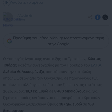
Ακούστε το άρθρο
Aftodioikisi
News
Προσθήκη του aftodioikisi.gr ως προτεινόμενη πηγή
στην Google
Ο Υπουργός Αγροτικής Ανάπτυξης και Τροφίμων,
Κώστας
Τσιάρας
, κατόπιν συνεργασίας με τον Πρόεδρο του
ΕΛ.Γ.Α.
Ανδρέα Θ. Λυκουρέντζο
, αποφάσισαν την καταβολή
αποζημιώσεων από τον Οργανισμό, σε παραγωγούς των
οποίων οι καλλιέργειες υπέστησαν ζημίες εντός του έτους
2025, ύψους
18,3 εκ. Ευρώ
σε
8.480 δικαιούχους
και για
ζημίες, οι οποίες εντάσσονται σε προγράμματα Κρατικών
Οικονομικών Ενισχύσεων, ύψους
387 χιλ. ευρώ
σε
168
δικαιούχους
.