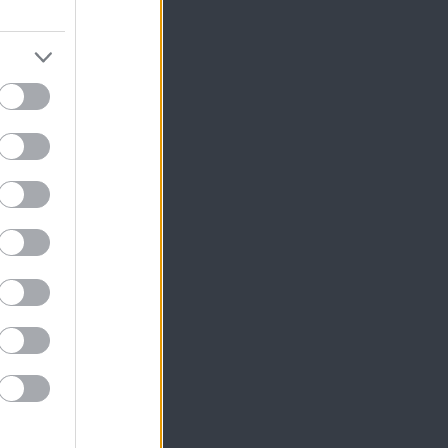
4 του ίδιου άρθρου
οίου υπάρχει τετράγωνο
φεται επιπλέον «Η