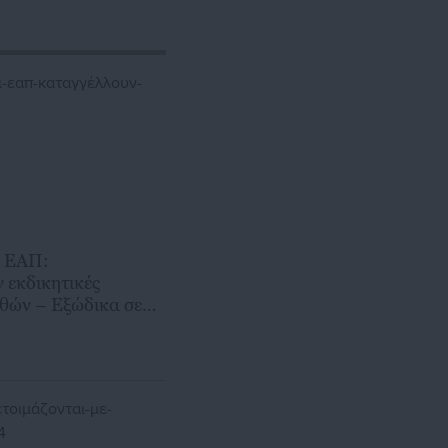
ι ΕΑΠ:
 εκδικητικές
σθών – Εξώδικα σε
ντιπρύτανη