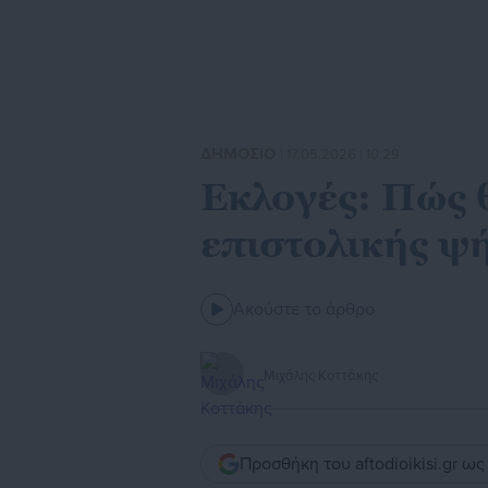
ΔΗΜΟΣΙΟ
| 17.05.2026 | 10:29
Εκλογές: Πώς θ
επιστολικής ψ
Ακούστε το άρθρο
Μιχάλης Κοττάκης
Προσθήκη του aftodioikisi.gr ω