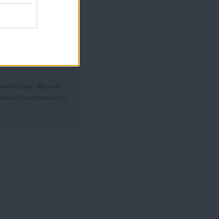
ανεπιστήμιο Αθηνών.
γείου Εσωτερικών και
ην Εφημερίδα «ΕΣΤΙΑ»