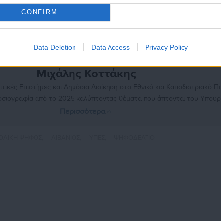
CONFIRM
Data Deletion
Data Access
Privacy Policy
Μιχάλης Κοττάκης
ικές Επιστήμες και Δημόσια Διοίκηση στο Εθνικό και Καποδιστριακό Π
μοσιογραφία από το 2025 καλύπτοντας θέματα που άπτονται του Υπουρ
ει αρθρογραφήσει σε φοιτητικές και τοπικές ιστοσελίδες, όπως και στ
Περισσότερα
https://www.instagram.com/mixalis_kott/
ΤΟΛΙΚΗ ΨΗΦΟΣ,
ΛΙΒΑΝΙΟΣ,
ΥΠΕΣ,
ΨΗΦΟΔΕΛΤΙΟ