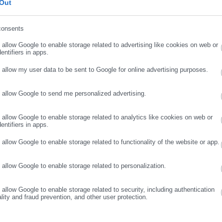
Out
ρου 33 του π.δ. 26/2012 και της υπουργικής απόφασης της παρ. 
consents
ιο της επιστολικής ψήφου.
ρωσε email
o allow Google to enable storage related to advertising like cookies on web or
που 1,4 εκατοστών και ύψους περίπου 1,3 εκατοστών, εντός του οπ
entifiers in apps.
 οποίο ο εκλογέας εκφράζει την προτίμησή του.
o allow my user data to be sent to Google for online advertising purposes.
ί τμήμα της πίσω σελίδας για παράθεση συνδυασμών, τότε αναγρά
o allow Google to send me personalized advertising.
ΖΕΤΑΙ ΣΤΗΝ ΠΙΣΩ ΣΕΛΙΔΑ».
ΣΥΝΕΧΙΣΤΕ ΣΤΟ WEBSITE
ΕΓΓΡΑΦΗ
o allow Google to enable storage related to analytics like cookies on web or
entifiers in apps.
o allow Google to enable storage related to functionality of the website or app.
o allow Google to enable storage related to personalization.
o allow Google to enable storage related to security, including authentication
ality and fraud prevention, and other user protection.