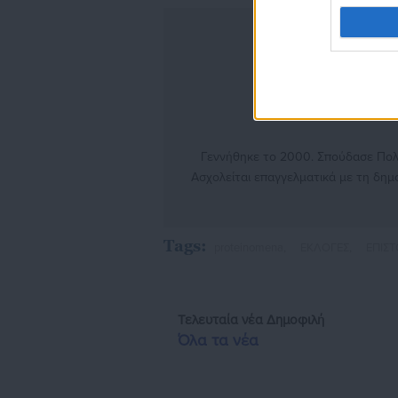
Γεννήθηκε το 2000. Σπούδασε Πολιτ
Ασχολείται επαγγελματικά με τη δη
της αυτοδιοίκησης. Στο παρελθόν έχ
Tags:
proteinomena,
ΕΚΛΟΓΕΣ,
ΕΠΙΣ
Τελευταία νέα
Δημοφιλή
Όλα τα νέα