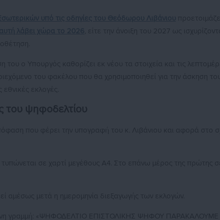
Εσωτερικών υπό τις οδηγίες του Θεόδωρου Λιβάνιου
προετοιμάζε
ε αυτή λάβει χώρα το 2026
, είτε την άνοιξη του 2027 ως ισχυρίζοντ
ποθέτηση.
 του ο Υπουργός καθορίζει εκ νέου τα στοιχεία και τις λεπτομέρ
ριεχόμενο του φακέλου που θα χρησιμοποιηθεί για την άσκηση το
 εθνικές εκλογές.
ες του ψηφοδελτίου
πόφαση που φέρει την υπογραφή του κ. Λιβάνιου και αφορά στο 
 τυπώνεται σε χαρτί μεγέθους Α4. Στο επάνω μέρος της πρώτης σ
ί αμέσως μετά η ημερομηνία διεξαγωγής των εκλογών.
πόμενη γραμμή: «ΨΗΦΟΔΕΛΤΙΟ ΕΠΙΣΤΟΛΙΚΗΣ ΨΗΦΟΥ ΠΑΡΑΚΑΛΟΥΜ