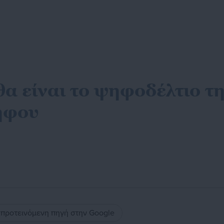
α είναι το ψηφοδέλτιο τ
ήφου
ς προτεινόμενη πηγή στην Google