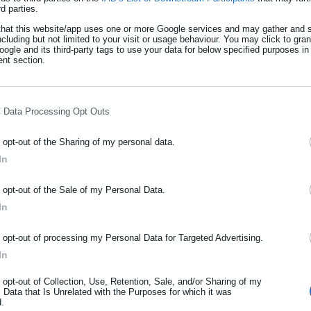
 εργασίας στα δασικά περιπολικά Περιφέ
rd parties.
that this website/app uses one or more Google services and may gather and s
ncluding but not limited to your visit or usage behaviour. You may click to gra
ogle and its third-party tags to use your data for below specified purposes in
 συνέδριο με ομιλία Μητσοτάκη - Ψηφίζετ
nt section.
e)
l Data Processing Opt Outs
o opt-out of the Sharing of my personal data.
In
υ 2,4 εκατοστών και ύψους περίπου 1,3 εκατοστών, στο οποίο θα
ΡΑΦΗ NEWSLETTER
o opt-out of the Sale of my Personal Data.
θεί κατά τη γραπτή δήλωση συμμετοχής στην Εισαγγελία του Αρεί
ωθείτε πρώτοι για ειδήσεις και θέματα από το χώρο της Αυτοδιο
In
μόσιας διοίκησης, της εργασίας, της ασφάλισης αλλά και γενικότερ
ρότητας από την Ελλάδα και όλο τον κόσμο!
o opt-out of processing my Personal Data for Targeted Advertising.
 του π.δ. 26/2012 και της υπουργικής απόφασης της παρ. 4 του 
In
ήρωσε όνομα
ου 4,8 εκατοστών και ύψους περίπου 1,3 εκατοστών,στο οποίο αν
o opt-out of Collection, Use, Retention, Sale, and/or Sharing of my
αυτή έχει δηλωθεί κατά τη γραπτή δήλωση συμμετοχής στην Εισα
 Data that Is Unrelated with the Purposes for which it was
d.
ήρωσε επώνυμο