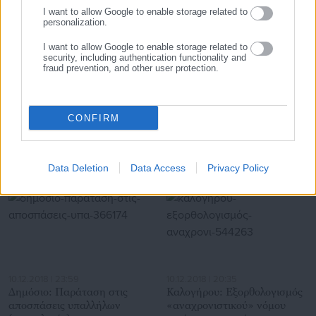
I want to allow Google to enable storage related to
personalization.
I want to allow Google to enable storage related to
security, including authentication functionality and
fraud prevention, and other user protection.
07.08.2026 | 21:22
07.08.2026 | 20:24
ΥΠΕΣ: Αγοράζει χαρτί και
Φωτιά στο Στεφάνι
φακέλους ενόψει εκλογών
Κορινθίας- Αποκάλυψη
CONFIRM
αντιδημάρχου για την
προέλευσή της
Σχετικά άρθρα
Data Deletion
Data Access
Privacy Policy
10.12.2018 | 23:59
10.12.2018 | 20:35
Δημόσιο: Παράταση στις
Καλογήρου: Εξορθολογισμός
αποσπάσεις υπαλλήλων
«αναχρονιστικού» νόμου