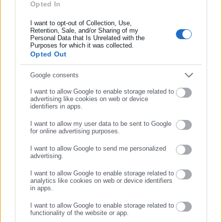
Opted In
Συμπλήρωσε όνομα
Ο Παναγιώτης Θεοδωρόπουλος είναι δημοσιογράφος με
εξειδίκευση στο πολιτικό ρεπορτάζ και στην κάλυψη
I want to opt-out of Collection, Use,
Retention, Sale, and/or Sharing of my
θεμάτων της τοπικής αυτοδιοίκησης σε ψηφιακά και
Personal Data that Is Unrelated with the
Συμπλήρωσε επώνυμο
ραδιοφωνικά μέσα. Ξεκίνησε σε ηλικία 22 χρονών ως
Purposes for which it was collected.
Opted Out
μαθητευόμενος στην εφημερίδα «Ριζοσπάστης», όπου έμεινε
για 18 χρόνια καλύπτοντας το κοινωνικό, πολιτικό και
Περισσότερα
Συμπλήρωσε email
Google consents
κυβερνητικό ρεπορτάζ. Εχει συνεργαστεί με το περιοδικό
«Unfollow» κάνοντας ερευνητική δημοσιογραφία. Από το
I want to allow Google to enable storage related to
Tags:
dept-A,
ΔΗΜΟΣΙΟ,
ΕΔΕ,
ΝΟΜΟΣΧΕΔΙΟ,
advertising like cookies on web or device
2019 δουλεύει στο ραδιοφωνικό σταθμό Αθήνα 9.84.
ΠΕΙΘΑΡΧΙΚΕΣ ΔΙΩΞΕΙΣ
identifiers in apps.
Εργάζεται στο aftodioikisi.gr από το 2016, ενώ τα τελευταία
I want to allow my user data to be sent to Google
χρόνια κατέχει τη θέση του Διευθυντή Σύνταξης της
for online advertising purposes.
ιστοσελίδας.
https://www.facebook.com/theodoropan
ΣΥΝΕΧΙΣΤΕ ΣΤΟ WEBSITE
Τελευταία νέα
Δημοφιλή
I want to allow Google to send me personalized
Όλα τα νέα
advertising.
ΕΓΓΡΑΦΗ
I want to allow Google to enable storage related to
analytics like cookies on web or device identifiers
in apps.
Προτεινόμενα άρθρα
I want to allow Google to enable storage related to
functionality of the website or app.