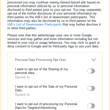
του τεκμηρίου αθωότητας, που ενδεχομένως προσβάλλεται
processed you may continue seeing interest-based ads based on
personal information utilized by us or personal information
σε περιπτώσεις που ο αρμόδιος πειθαρχικός προϊστάμενος
disclosed to third parties prior to your opt-out. You may separately
opt-out of the further disclosure of your personal information by
παρά την προβλεπόμενη υποχρέωσή του δεν προβαίνει άμεσα
third parties on the IAB’s list of downstream participants. This
στις απαιτούμενες ενέργειες για την άσκηση πειθαρχικής
information may also be disclosed by us to third parties on the
IAB’s List of Downstream Participants
that may further disclose it
δίωξης, με αποτέλεσμα την ομηρία του διωκόμενου
to other third parties.
εμπλεκόμενου υπαλλήλου και την ενδεχόμενη παραγραφή του
Please note that this website/app uses one or more Google
services and may gather and store information including but not
αδικήματος.
limited to your visit or usage behaviour. You may click to grant or
deny consent to Google and its third-party tags to use your data
ΝΟΜΟΣΧΕΔΙΟ
for below specified purposes in below Google consent section.
Personal Data Processing Opt Outs
I want to opt-out of the Sharing of my
personal data.
Opted In
ΕΓΓΡΑΦΗ NEWSLETTER
Ενημερωθείτε πρώτοι για ειδήσεις και θέματα από το χώρο της
I want to opt-out of the Sale of my Personal
Data.
Αυτοδιοίκησης, της δημόσιας διοίκησης, της εργασίας, της
Opted In
ασφάλισης αλλά και γενικότερης επικαιρότητας από την Ελλάδα
και όλο τον κόσμο!
I want to opt-out of processing my Personal
Data for Targeted Advertising.
Παναγιώτης Θεοδωρόπουλος