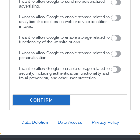
I want to allow Google to send me personalized
τομέα – Νέες θέσεις
φάκελοι της επιστολικής
advertising.
ΕΓΓΡΑΦΗ
εργασίας σε εταιρείες
ψήφου (εικόνα)
I want to allow Google to enable storage related to
analytics like cookies on web or device identifiers
Σχετικά άρθρα
in apps.
I want to allow Google to enable storage related to
functionality of the website or app.
I want to allow Google to enable storage related to
personalization.
I want to allow Google to enable storage related to
security, including authentication functionality and
fraud prevention, and other user protection.
14.02.2022 | 13:10
14.02.2022 | 12:57
ΠΟΠ – ΟΤΑ: Στάση εργασίας
ΟΑΕΔ: Ξεκινούν σήμερα οι
και συγκέντρωση για το
αιτήσεις για το νέο
Επίδομα Επικίνδυνης και
βρεφονηπιακό σταθμό
CONFIRM
Ανθυγιεινής Εργασίας.
Καβάλας
Data Deletion
Data Access
Privacy Policy