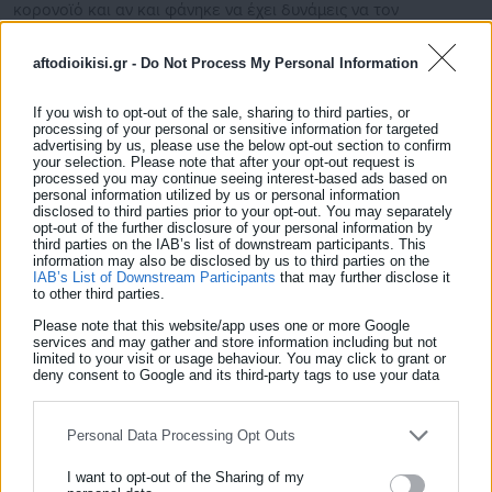
κορονοϊό και αν και φάνηκε να έχει δυνάμεις να τον
ξεπεράσει, τελικά δεν τα κατάφερε.
aftodioikisi.gr -
Do Not Process My Personal Information
Εργάζονταν ως οδηγός στην ΠΑΔΥΘ, ενώ ήταν παντρεμένος
με δύο παιδιά.
If you wish to opt-out of the sale, sharing to third parties, or
processing of your personal or sensitive information for targeted
advertising by us, please use the below opt-out section to confirm
your selection. Please note that after your opt-out request is
processed you may continue seeing interest-based ads based on
personal information utilized by us or personal information
disclosed to third parties prior to your opt-out. You may separately
opt-out of the further disclosure of your personal information by
third parties on the IAB’s list of downstream participants. This
information may also be disclosed by us to third parties on the
IAB’s List of Downstream Participants
that may further disclose it
to other third parties.
Please note that this website/app uses one or more Google
services and may gather and store information including but not
limited to your visit or usage behaviour. You may click to grant or
deny consent to Google and its third-party tags to use your data
Νικολέτα Αρκολάκη
for below specified purposes in below Google consent section.
Η Νικολέτα Αρκολάκη έχει μεγάλη εμπειρία στη ροή
Personal Data Processing Opt Outs
ειδήσεων και ασχολείται εργασιακά και θέματα προσλήψεων.
Είναι απόφοιτη του Τμήματος Περιβάλλοντος του
I want to opt-out of the Sharing of my
Πανεπιστημίου Αιγαίου.