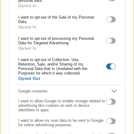
personal data.
Opted In
ΕΓΓΡΑΦΗ NEWSLETTER
Tags:
ΕΡΓΑΤΙΚΟ ΚΕΝΤΡΟ,
Παναγιώτης Διαμαντόπουλος,
Ενημερωθείτε πρώτοι για ειδήσεις και θέματα από το χώρο της
I want to opt-out of the Sale of my Personal
ΤΡΙΚΑΛΑ
Data.
Αυτοδιοίκησης, της δημόσιας διοίκησης, της εργασίας, της
Opted In
ασφάλισης αλλά και γενικότερης επικαιρότητας από την Ελλάδα
και όλο τον κόσμο!
I want to opt-out of processing my Personal
Data for Targeted Advertising.
Τελευταία νέα
Δημοφιλή
Opted In
Συμπλήρωσε όνομα
Όλα τα νέα
I want to opt-out of Collection, Use,
Retention, Sale, and/or Sharing of my
Personal Data that Is Unrelated with the
Συμπλήρωσε επώνυμο
Purposes for which it was collected.
Προτεινόμενα άρθρα
Opted Out
Συμπλήρωσε email
Google consents
I want to allow Google to enable storage related to
advertising like cookies on web or device
identifiers in apps.
I want to allow my user data to be sent to Google
for online advertising purposes.
04.08.2026 | 20:59
04.08.2026 | 16:59
ΣΥΝΕΧΙΣΤΕ ΣΤΟ WEBSITE
Προσλήψεις στον ιδιωτικό
Εκλογές: Έτσι θα είναι οι